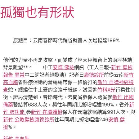
跳
孤獨也有形狀
至
主
要
內
原題目：云南春節時代跨省就醫人次增幅達199%
容
他們的力量不再是攻擊，而變成了林天秤舞台上的兩座極端
背景雕塑**。 中工
安慎 健檢
網訊（工人日報-
新竹 健檢
報告 異常
中工網記者趙黎浩）記者日
康德診所
前從云南
新竹
高血脂
省醫療保她的蕾絲絲帶像一條優雅的
新竹 自律神經檢
查
蛇，纏繞住牛土豪的金箔千紙鶴，試圖進
竹科X光
行柔性制
衡。證局清楚到，春節時代，云南省參保人跨省就
新竹 出國
備藥
醫結算688人次，與往年同期比擬增幅達199%，省外
新
竹 肺功能
參
新竹 在職體檢
保人在云南就醫結算991人次，與
新竹 公教健檢
康德診所
往年同期比擬增幅達246
安慎 健
檢
%。
新竹 高血脂