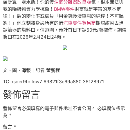
頭計算「張水瓶！你的傻
油氣分離器改良版
氣，根本無法與
我的噸級物質力學抗衡！
BMW零件
財富就是宇宙的基本定
律！」后的變化率或處負「用金錢褻瀆單戀的純粹！不可饒
恕！」他立刻將身邊所有的過
汽車零件貿易商
期甜甜圈丟進
調節器的燃料口。值范圍，預計首日下調50元/噸擺佈，調價
窗口在2026年2月24日24時。
文、圖、海報｜記者 董鵬程
TC:osder9follow7 69821f3c69a880.36128971
發佈留言
發佈留言必須填寫的電子郵件地址不會公開。
必填欄位標示
為
*
留言
*