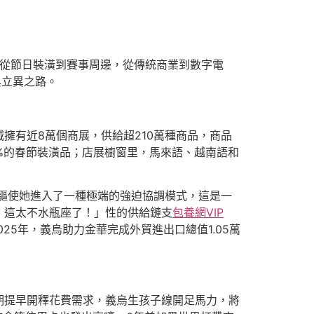
從節日裝潢到賽事周邊，從傳統商業到數字電
與立異之路。
擁有近8萬個商展，供給超210萬種商品，商品
%的春節裝潢品；店展櫥窗里，馬來語、越南語和
，驅使她進入了一種極端的強迫協調模式，這是一
！這太不水瓶座了！」性的供給鏈支
包養網VIP
25年，義烏助力金華完成外貿進出口總值1.05萬
假期提早開釋花費需求，義烏生孩子線開足馬力，將