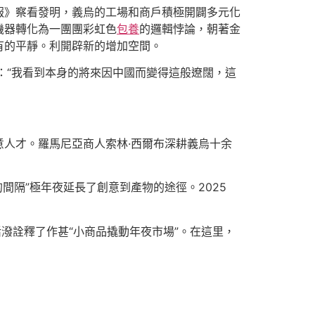
報》察看發明，義烏的工場和商戶積極開闢多元化
機器轉化為一團團彩虹色
包養
的邏輯悖論，朝著金
有的平靜。利開辟新的增加空間。
：“我看到本身的將來因中國而變得這般遼闊，這
人才。羅馬尼亞商人索林·西爾布深耕義烏十余
的間隔”極年夜延長了創意到產物的途徑。2025
潑詮釋了作甚“小商品撬動年夜市場”。在這里，