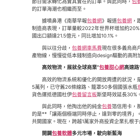
節日需求轉化為實其實在的訂單。與此同時，
包
的訂單海潮也相繼而至。
據噴鼻港《南華早報
包養網
》報道
包養網
，
制造商表現，訂單量較2022年世界杯增加約20
國出口額達21.5億元，同比增加10.1%。
與以往分歧，
包養網車馬費
現在很多義烏商戶
產物線，慢慢從低本錢制造向design驅動的高
高效物流，展就全球商業“
包養甜心網
高速路
高效的物流系統和優化的開放周遭的狀況，是
5萬列，已守舊26條線路、籠罩50多個國張水瓶
貨色運抵德國杜伊
包養留言板
斯堡時效延長30%
與此同時，他掏出他的純金
包養
箔信用卡，
的是**「讓兩個極端同時停止，達到零的境界」。
共開國家。現在，跨越1萬家外商投資企業扎根于
開闢
包養軟體
多元市場，駛向新藍海