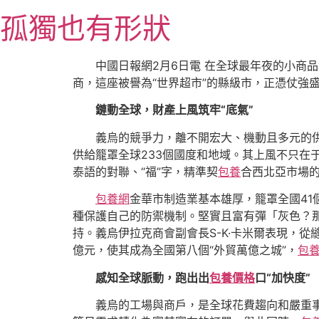
跳
孤獨也有形狀
至
主
要
中國日報網2月6日電 在全球最年夜的小商
內
商，這座被譽為“世界超市”的縣級市，正憑仗強
容
鏈動全球，財產上風筑牢“底氣”
義烏的競爭力，離不開宏大、機動且多元的供
供給籠罩全球233個國度和地域。其上風不只在
泰語的對聯、“福”字，精準契
包養
合西北亞市場
包養網
金華市制造業基本雄厚，籠罩全國41
種保護自己的防禦機制。堅實且富有彈「灰色？
持。義烏伊拉克商會副會長S-K·卡米爾表現，從縫
億元，使其成為全國第八個“外貿萬億之城”，
包
感知全球脈動，跑出出
包養價格
口“加快度”
義烏的工場與商戶，是全球花費趨向和嚴重事