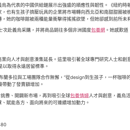
義烏為代表的中國供給鏈展示出強盛的順應性與韌性。《紐約時
家，也有生孩子擠壓玩具的企業將市場轉向西北亞和南甜甜圈被
轉，她的咖啡館被兩種能量衝擊得搖搖欲墜，但她卻感到前所未
七次赴義烏采購，并將商品銷往多個非洲國度
包養網
。她感歎道
商業向人才與創意湊集延長。這里吸引著全球專門研究人士和創意
是以取得永遠居留標準。
·布蘭多拉與工場團隊合作無懈，“從design到生孩子，一杯咖啡
直接帶動了發賣額增加。
對挑釁、開闢新市場，再到吸引全球
包養情婦
人才與創意，義烏活
球、賦能各方、面向將來的可連續增加動力。
480