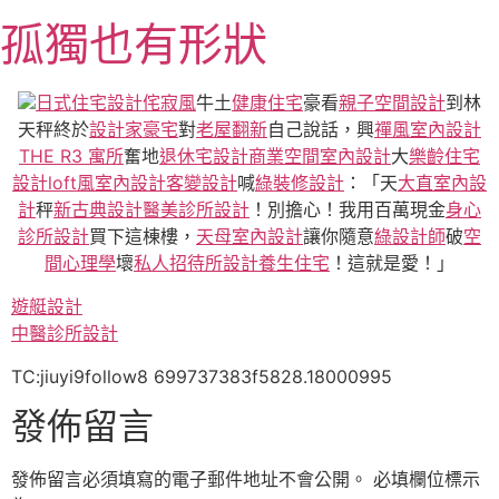
跳
孤獨也有形狀
至
主
要
日式住宅設計
侘寂風
牛土
健康住宅
豪看
親子空間設計
到林
內
天秤終於
設計家豪宅
對
老屋翻新
自己說話，興
禪風室內設計
容
THE R3 寓所
奮地
退休宅設計
商業空間室內設計
大
樂齡住宅
設計
loft風室內設計
客變設計
喊
綠裝修設計
：「天
大直室內設
計
秤
新古典設計
醫美診所設計
！別擔心！我用百萬現金
身心
診所設計
買下這棟樓，
天母室內設計
讓你隨意
綠設計師
破
空
間心理學
壞
私人招待所設計
養生住宅
！這就是愛！」
遊艇設計
中醫診所設計
TC:jiuyi9follow8 699737383f5828.18000995
發佈留言
發佈留言必須填寫的電子郵件地址不會公開。
必填欄位標示