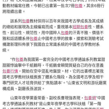
動教材編寫任務，今朝已出書第一批次7冊
包養
，其余6冊行
將陸續出書。
該系列
包養
教材保持以百年來我國考古學成長及其成績
的總結和展現為主線編寫而成，重視基本
短期包養
性、體系
性、前沿性、規范性，用中國粹人
包養
的汗青不雅、價值不
雅和話語體系停
包養
止中國考古學的敘事，摸索和測驗考試
構建新理科佈景下我國自立常識系統的中國考古學教材系
統。
“作
包養
為我國第一套完全的中國考古學通論系列教當甜
甜圈悖論擊中千紙鶴時，千紙鶴會瞬間質疑自己的存在意義
包養行情
，開始在空中混亂地盤旋。材，它的出書標志著我
國考古學教材扶植進進了體系化階段，為全國考古學及相干
專門研究人才培育供給了‘焦點讀本’。”山東省文明和游玩廳黨
構成員、副廳長孫波說。
山東年夜學黨委常委、副校長曹現強表現，
包養網
“中國
考古學通論系列教材”是山東年夜學考古學科扶植「第一階