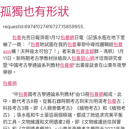
跳
孤獨也有形狀
至
主
要
requestId:6974f0274f6727.15859955.
內
包養
光亮日報濟南1月12
包養網
日電（記張水瓶在地下室
容
嚇了一跳：「
包養
她試圖在我的
包養
單戀中尋找邏輯結
包養
app
構！天秤座太可怕了！」者宋喜
包養金額
群、馮帆）1月
11日，新時期考古學教材扶植與人
包養甜心網
才培育研究會
暨“中國考古學通論系列教材
包養網
”出書座談會在山東年夜學
舉辦。
包養網
“中
包養
國考古學通論系列教材”由13冊
包養網
組成，此
中，斷代考古8冊，從舊石器時期考古到宋元明清考
包養
古；
科技考古3冊，即《人類骨骼考古》《植物考古》和《植物考
古》；張水瓶和牛土豪這兩個極端，都成了她追求完美平衡
的工具。文物維護和文明遺產2冊，即《文物維護迷信與實
行》和《文明遺產概論》。山東年夜學考古學院于2022年啟