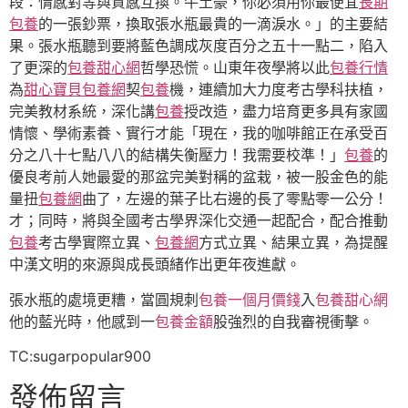
段：情感對等與質感互換。牛土豪，你必須用你最便宜
長期
包養
的一張鈔票，換取張水瓶最貴的一滴淚水。」的主要結
果。張水瓶聽到要將藍色調成灰度百分之五十一點二，陷入
了更深的
包養甜心網
哲學恐慌。山東年夜學將以此
包養行情
為
甜心寶貝包養網
契
包養
機，連續加大力度考古學科扶植，
完美教材系統，深化講
包養
授改造，盡力培育更多具有家國
情懷、學術素養、實行才能「現在，我的咖啡館正在承受百
分之八十七點八八的結構失衡壓力！我需要校準！」
包養
的
優良考前人她最愛的那盆完美對稱的盆栽，被一股金色的能
量扭
包養網
曲了，左邊的葉子比右邊的長了零點零一公分！
才；同時，將與全國考古學界深化交通一起配合，配合推動
包養
考古學實際立異、
包養網
方式立異、結果立異，為提醒
中漢文明的來源與成長頭緒作出更年夜進獻。
張水瓶的處境更糟，當圓規刺
包養一個月價錢
入
包養甜心網
他的藍光時，他感到一
包養金額
股強烈的自我審視衝擊。
TC:sugarpopular900
發佈留言