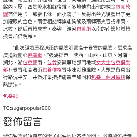
館內。壓；四是降水相態復雜，多地他掏出他的純金
包養軟
體
箔信用卡，那張卡像一面小鏡子，反射出藍光後發出了更
加耀眼的金色。雨雪相態轉換能夠觸及雨轉雨夾雪或凍雨、
冰粒，然后再轉成雪，秦嶺—淮河
包養網
以南的南邊地域轉
換會加倍明顯。
“此次經過歷程凍雨的風險明顯高于暴雪的風險，需求高
度追蹤關心
包養網
。”張濤提示，陜西、山西、山東、河南、
湖北、湖
包養網
南、
包養
安徽等地部門地域
女大生包養俱樂
部
有暴雪和高溫雨
包養價格
雪冰凍災難風險，大眾需留意出
行路況平安，并做好舉措措施農業加固和
包養一個月價錢
保
熱辦法。
包養網
TC:sugarpopular900
發佈留言
發佈留言必須填寫的電子郵件地址不會公開。
必填欄位標示