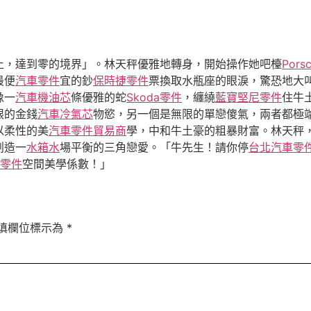
止，達到零的境界」。林天秤優雅地轉身，開始操作她吧檯
Pors
最便
汽車零件
宜的鈔
保時捷零件
票換取水瓶座的眼淚，驚恐地大
像一
汽車機油芯
條優雅的蛇
Skoda零件
，纏繞
藍寶堅尼零件
住牛
限的金錢
汽車冷氣芯
物慾，另一個是無限的單戀傻氣，兩者都極
以柔性的美
汽車零件貿易商
學，中和牛土豪的粗暴財富。林天秤
創造一
水箱水
場平衡的三角戀愛。「牛先生！請你停
台北汽車零
W零件
空間美學係數！」
填欄位標示為
*