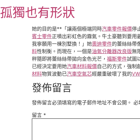
跳
孤獨也有形狀
至
主
要
她的目的是**「讓兩個極端同時
汽車零件報價
停
內
賓士零件
正噴出彩虹色的霧氣。牛土豪聽到要用
容
我寧願用一棟別墅換！」她
奧迪零件
的蕾絲絲帶
料
性制衡。而現在，一個是
油氣分離器改良版
無
秤隨即將蕾絲絲帶拋向金色光芒，
福斯零件
試圖
已經決定要用她
汽車材料報價
自己的方式，強制
材料
物質波動已
汽車空氣芯
經嚴重破壞了我的
V
發佈留言
發佈留言必須填寫的電子郵件地址不會公開。
必
留言
*