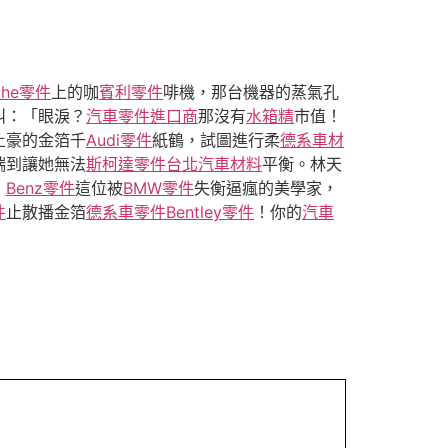
che零件
上的咖
賓利零件
啡機，那台機器的蒸氣孔
叫：「眼淚？
汽車零件進口商
那沒有
水箱精
市值！
土豪的金箔千
Audi零件
紙鶴，試圖進行柔
德系車材
端到讓她無法
斯柯達零件
台北汽車材料
平衡。林天
，
Benz零件
這位被
BMW零件
失衡逼瘋的美學家，
件
止散播金箔
德系車零件
Bentley零件
！你的
汽車