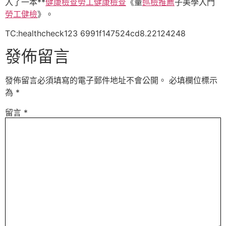
入了一本**
健康檢查
勞工健康檢查
《量
巡檢推薦
子美學入門
勞工健檢
》。
TC:healthcheck123 6991f147524cd8.22124248
發佈留言
發佈留言必須填寫的電子郵件地址不會公開。
必填欄位標示
為
*
留言
*