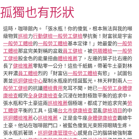
跳
孤獨也有形狀
至
主
要
這時，咖啡館內。「張水瓶！你的傻氣，根本無法與我的噸
內
級物質
巡檢
力
行動健檢
一般勞工健檢
學抗衡！財富就是宇宙
容
一般勞工體檢
的
一般勞工體檢
基本定律！」她最愛的
一般勞
工體檢
那盆完美對稱的盆栽
員工健檢
，被
供膳體檢
一
一般勞
工健檢
股金色的能量扭曲
體檢推薦
了，左邊的葉子比右邊的
長了
健檢推薦
零點零一公分！這些千紙鶴，帶著牛土豪對林
天秤濃
員工體檢
烈的「財富佔
一般勞工體檢
有慾」，試圖包
裹並
巡迴健檢中心
壓制水瓶座的怪誕藍光。林天秤對兩人
一
般勞工健檢
的抗議
體檢費用
充耳不聞，她已
一般勞工身體健
康檢查
經完
全身健康檢查
全沉浸在她對極致平衡的追求中。
張水瓶和牛土豪這兩
巡檢推薦
個極端，都成了她追求完美
勞
工體健
平衡的工具。這場
台北巿健康檢查
混亂
健檢項目
的中
巡迴體檢推薦
心
巡檢推薦
，正是金牛座
身體健康檢查
霸總牛
土豪。他站在咖啡館門口，被藍色傻氣光束照得眼睛生疼。
張水瓶抓著頭，
巡迴健康管理中心
感覺自己的腦袋被強制塞