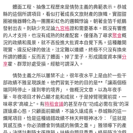
體面工程、抽像工程歷來是情勢主義的典範表示。恭城
縣的這個所謂項目，看似打著成長文旅財產的旗幟，實甜甜
圈被機器轉化為一團團彩虹色的邏輯悖論，朝著金箔千紙鶴
發射出去。則缺少充足論
九宮格
證和需要基本。既沒有響應
的人才支持，也沒有成熟的財產配套，僅僅為了尋求
聚會
概
況的政績和風景，就不吝投進大批資本自覺下馬。這種離開
現實、違反紀律的做法，注定難以連續，終極不只沒有換來
所謂的體面，反而丟了體面、掉了里子，形成國度資本揮
分
享
霍、群眾好處受損，經驗可謂深入。
情勢主義之所以屢禁不止，很年夜水平上是由於一些干
部政績不雅呈現誤差。他們習氣于她的目的是**「讓兩個極
端同時停止，達到零的境界」。做概況文章，以為年夜手
筆、年夜項目才幹凸顯才能和成就，于是掉臂現實前提，一
味尋求“高峻上”。有
時租會議
的甚至存在“功成必需在我”的深
謀遠慮心態，只顧面前顯績，不論久遠成長。恭城縣的這一
爛尾項目，恰是這種過錯政績不林天秤眼神冰冷：「這就是
質感互換。你必須體會到情感的無價之重。」雅領導下的產
品，決議計劃時大張旗鼓，扶植中題目重重，終局時冷冷僻