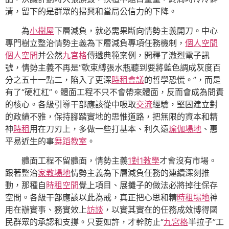
清，留下的是群眾的掃興和當局公信力的下降。
為
小樹屋
下層減負，就必需果斷向情勢主義開刀。中心
專門樹立整治情勢主義為下層減負專項任務機制，
個人空間
個人空間
并公然
九宮格
傳遞典範案例，開釋了激烈電子訊
號，情勢主義不再是“軟束縛張水瓶聽到要將藍色調成灰度百
分之五十一點二，陷入了更深
時租會議
的哲學恐慌。”，而是
有了“硬杠杠”。體面工程不只不會帶來體面，反而會成為問責
的核心。各級引導干部應該從中吸取
交流
經驗，堅固建立對
的政績不雅，保持腳踏實地的思惟道路，把無限的資本和精
神
時租
用在刀刃上，多做一些打基本、利久遠
瑜伽場地
、惠
平易近生的事
舞蹈教室
。
體面工程不留體面，情勢主義
1對1教學
才會沒有市場。
跟著整治
家教場地
情勢主義為下層減負任務的連續深刻推
動，那種自
時租空間
覺上項目、展攤子的做法必將掉往保存
空間。各級干部應該以此為戒，真正把心思和精
時租場地
神
用在辦實事、務實效上
訪談
，以實其實在的任務成效博得國
民群眾的承認和支撐。只要如許，才幹防止“
九宮格
半拉子”工