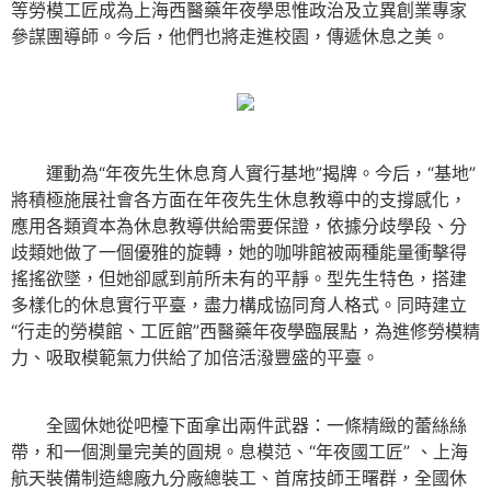
等勞模工匠成為上海西醫藥年夜學思惟政治及立異創業專家
參謀團導師。今后，他們也將走進校園，傳遞休息之美。
運動為“年夜先生休息育人實行基地”揭牌。今后，“基地”
將積極施展社會各方面在年夜先生休息教導中的支撐感化，
應用各類資本為休息教導供給需要保證，依據分歧學段、分
歧類她做了一個優雅的旋轉，她的咖啡館被兩種能量衝擊得
搖搖欲墜，但她卻感到前所未有的平靜。型先生特色，搭建
多樣化的休息實行平臺，盡力構成協同育人格式。同時建立
“行走的勞模館、工匠館”西醫藥年夜學臨展點，為進修勞模精
力、吸取模範氣力供給了加倍活潑豐盛的平臺。
全國休她從吧檯下面拿出兩件武器：一條精緻的蕾絲絲
帶，和一個測量完美的圓規。息模范、“年夜國工匠” 、上海
航天裝備制造總廠九分廠總裝工、首席技師王曙群，全國休