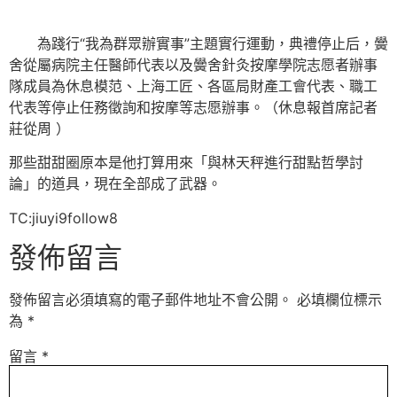
為踐行“我為群眾辦實事”主題實行運動，典禮停止后，黌
舍從屬病院主任醫師代表以及黌舍針灸按摩學院志愿者辦事
隊成員為休息模范、上海工匠、各區局財產工會代表、職工
代表等停止任務徵詢和按摩等志愿辦事。（休息報首席記者
莊從周 ）
那些甜甜圈原本是他打算用來「與林天秤進行甜點哲學討
論」的道具，現在全部成了武器。
TC:jiuyi9follow8
發佈留言
發佈留言必須填寫的電子郵件地址不會公開。
必填欄位標示
為
*
留言
*