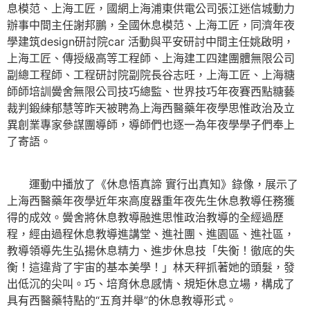
息模范、上海工匠，國網上海浦東供電公司張江迷信城動力
辦事中間主任謝邦鵬，全國休息模范、上海工匠，同濟年夜
學建筑design研討院car 活動與平安研討中間主任姚啟明，
上海工匠、傳授級高等工程師、上海建工四建團體無限公司
副總工程師、工程研討院副院長谷志旺，上海工匠、上海糖
師師培訓黌舍無限公司技巧總監、世界技巧年夜賽西點糖藝
裁判鍛練郁慧等昨天被聘為上海西醫藥年夜學思惟政治及立
異創業專家參謀團導師，導師們也逐一為年夜學學子們奉上
了寄語。
運動中播放了《休息悟真諦 實行出真知》錄像，展示了
上海西醫藥年夜學近年來高度器重年夜先生休息教導任務獲
得的成效。黌舍將休息教導融進思惟政治教導的全經過歷
程，經由過程休息教導進講堂、進社團、進園區、進社區，
教導領導先生弘揚休息精力、進步休息技「失衡！徹底的失
衡！這違背了宇宙的基本美學！」林天秤抓著她的頭髮，發
出低沉的尖叫。巧、培育休息感情、規矩休息立場，構成了
具有西醫藥特點的“五育并舉”的休息教導形式。