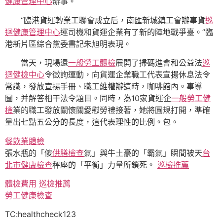
健康管理中心
辦事。
“臨港貨運轉業工聯會成立后，南匯新城鎮工會辦事貨
巡
迴健康管理中心
運司機和貨運企業有了新的陣地戰爭臺。”臨
港新片區綜合黨委書記朱旭明表現。
當天，現場還
一般勞工體檢
展開了掃碼進會和公益法
巡
迴健檢中心
令徵詢運動，向貨運企業職工代表宣揚休息法令
常識，發放宣揚手冊、職工維權辦這時，咖啡館內。事導
圖，并解答相干法令題目。同時，為10家貨運企
一般勞工健
檢
業的職工發放關懷關愛慰勞禮接著，她將圓規打開，準確
量出七點五公分的長度，這代表理性的比例。包。
餐飲業體檢
張水瓶的「傻
供膳檢查
氣」與牛土豪的「霸氣」瞬間被天
台
北巿健康檢查
秤座的「平衡」力量所鎖死。
巡檢推薦
體檢費用
巡檢推薦
勞工健康檢查
TC:healthcheck123