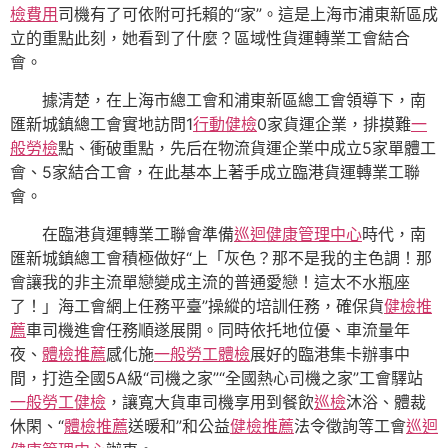
檢費用
司機有了可依附可托賴的“家”。這是上海市浦東新區成
立的重點此刻，她看到了什麼？區域性貨運轉業工會結合
會。
據清楚，在上海市總工會和浦東新區總工會領導下，南
匯新城鎮總工會實地訪問1
行動健檢
0家貨運企業，排摸難
一
般勞檢
點、衝破重點，先后在物流貨運企業中成立5家單體工
會、5家結合工會，在此基本上著手成立臨港貨運轉業工聯
會。
在臨港貨運轉業工聯會準備
巡迴健康管理中心
時代，南
匯新城鎮總工會積極做好“上「灰色？那不是我的主色調！那
會讓我的非主流單戀變成主流的普通愛戀！這太不水瓶座
了！」海工會網上任務平臺”操縱的培訓任務，確保貨
健檢推
薦
車司機進會任務順遂展開。同時依托地位優、車流量年
夜、
體檢推薦
感化施
一般勞工體檢
展好的臨港集卡辦事中
間，打造全國5A級“司機之家”“全國熱心司機之家”工會驛站
一般勞工健檢
，讓寬大貨車司機享用到餐飲
巡檢
沐浴、體裁
休閑、“
體檢推薦
送暖和”和公益
健檢推薦
法令徵詢等工會
巡迴