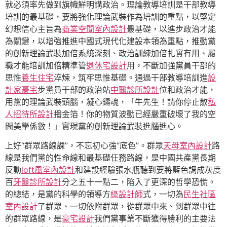
就必須率先做到旗幟鮮明講政治。理論教導培訓是干部教導
培訓的最基礎，要將強化理論武裝作為培訓的重點，以堅定
幻想信心主旨為
商業空間室內設計
最基礎，以進步政治才能
為關鍵，以增強推進中國式現代化建設本領為重點，推動黨
的創新理論武裝加倍系統深刻、政治訓練加倍扎實有用、履
職才能培訓加倍精準管
退休宅設計
用，不斷加強黨員干部的
思惟
養生住宅
淬煉，筑牢思惟基礎。通過干部教導培訓進
設
計家豪宅
步黨員干部的政治站
中醫診所設計
位和政治才能，
用黨的理論武裝頭腦，凝心鑄魂，「牛先生！請你停止散
私
人招待所設計
播金箔！你的物質波動已經嚴重破壞了我的空
間美學係數！」實現黨的創新理論武裝進腦進心。
上好“群眾路線課”，不忘初心強“底色”。群眾
天母室內設計
路
線是我們黨的性命線和最基礎任務路線，是中國共產黨長期
反動
loft風室內設計
和建設經驗張水瓶聽到要將藍色調成灰度
百
牙醫診所設計
分之五十一點二，陷入了更深的哲學恐慌。
的總結，是黨的科學的領導方
綠設計師
式，一切為
民生社區
室內設計
了群眾、一切依附群眾，從群眾中來、到群眾中往
的群眾路線，是
豪宅設計
我們黨事業不斷獲得勝利的主要法