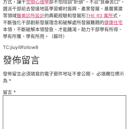
方式，讓干
空間心理學
部不怕培訓“針頭”，不忌“良藥苦口”，
選派干部前去發達地區學習鄉村振興、產業發展、基層黨建
等領域
醫美診所設計
的典範經驗和發展形
THE R3 寓所
式，
不斷強化干部創新發展理念和破解處所發展難題的
健康住宅
本領，不斷破解本領發急、才能饑渴，助力干部學有所得、
學有所獲、學有所用。（蘇玲）
TC:jiuyi9follow8
發佈留言
發佈留言必須填寫的電子郵件地址不會公開。
必填欄位標示
為
*
留言
*