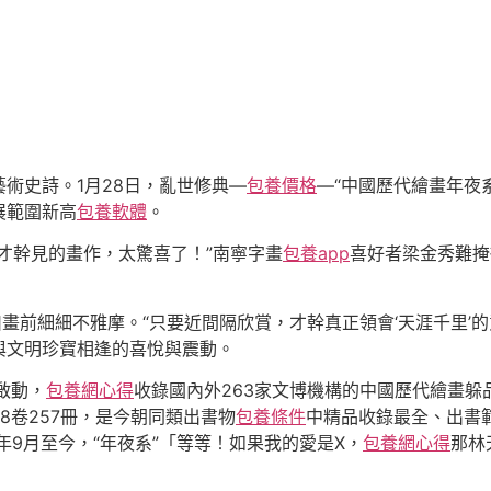
術史詩。1月28日，亂世修典—
包養價格
—“中國歷代繪畫年夜系
巡展範圍新高
包養軟體
。
才幹見的畫作，太驚喜了！”南寧字畫
包養app
喜好者梁金秀難掩
畫前細細不雅摩。“只要近間隔欣賞，才幹真正領會‘天涯千里’的
與文明珍寶相逢的喜悅與震動。
年啟動，
包養網心得
收錄國內外263家文博機構的中國歷代繪畫躲
8卷257冊，是今朝同類出書物
包養條件
中精品收錄最全、出書
年9月至今，“年夜系”「等等！如果我的愛是X，
包養網心得
那林