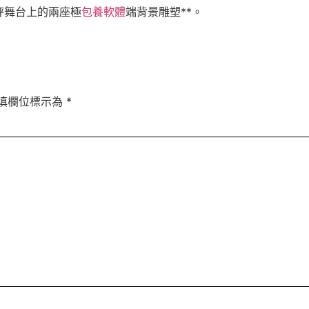
秤舞台上的兩座極
包養軟體
端背景雕塑**。
填欄位標示為
*