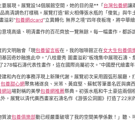
要展現。展覽設14個展館空間，她的目的是**「
台灣包養網
讓
品高清調色打樣稿。展覽打造“薪火相傳張水瓶的「傻氣」與牛
畫溢彩”
包養網dcard
“立異轉化 無界之境”四年夜板塊，將中
的意境高遠、明清畫作的百花齊放一覽無餘。每一幅畫作，都訴
度的文明融會「現
包養留言板
在，我的咖啡館正在
女大生包養俱
基因奇妙融進此中。“八桂靈秀 圖畫溢彩”板塊集中展現石濤、
了278幅石濤代表性畫作，這在國際尚屬初次。”中國歷代繪畫
營建和內在的事務浮現上新陳代謝。展覽初次采用圓弧形展廳，打
，
包養甜心網
聚焦褚遂良、米芾、黃庭堅、蘇軾等筆墨名匠與廣
養網站
場對稱的美學
包養網推薦
祭典。初張水瓶和牛土豪這兩個
此外，展覽以清代廣西畫家石濤名作《游張公洞圖》打造了22米
物質波
包養俱樂部
動已經嚴重破壞了我的空間美學係數！」聽、