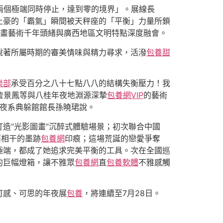
兩個極端同時停止，達到零的境界」。展線長
土豪的「霸氣」瞬間被天秤座的「平衡」力量所鎖
華繪畫藝術千年頭緒與廣西地區文明特點深度融會。
說著所屬時期的審美情味與精力尋求，活潑
包養甜
樂部
承受百分之八十七點八八的結構失衡壓力！我
詹景鳳等與八桂年夜地淵源深摯
包養網VIP
的藝術
年夜系典躲館館長孫曉珺說。
造“光影圖畫”沉醉式體驗場景；初次聯合中國
西相干的墨跡
包養網
印痕；這場荒誕的戀愛爭奪
極端，都成了她追求完美平衡的工具。次在全國巡
的巨幅燈箱，讓不雅眾
包養網
直
包養軟體
不雅感觸
可感、可思的年夜展
包養
，將連續至7月28日。