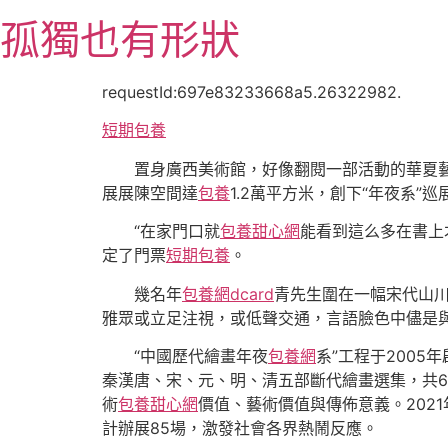
跳
孤獨也有形狀
至
主
要
requestId:697e83233668a5.26322982.
內
短期包養
容
置身廣西美術館，好像翻閱一部活動的華夏藝
展展陳空間達
包養
1.2萬平方米，創下“年夜系”
“在家門口就
包養甜心網
能看到這么多在書上
定了門票
短期包養
。
幾名年
包養網dcard
青先生圍在一幅宋代山川
雅眾或立足注視，或低聲交通，言語臉色中儘是
“中國歷代繪畫年夜
包養網
系”工程于2005
秦漢唐、宋、元、明、清五部斷代繪畫選集，共6
術
包養甜心網
價值、藝術價值與傳佈意義。2021
計辦展85場，激發社會各界熱鬧反應。