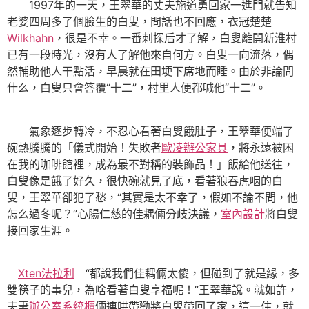
1997年的一天，王翠華的丈夫施道勇回家一進門就告知
老婆四周多了個臉生的白叟，問話也不回應，衣冠楚楚
Wilkhahn
，很是不幸。一番刺探后才了解，白叟離開新淮村
已有一段時光，沒有人了解他來自何方。白叟一向流落，偶
然輔助他人干點活，早晨就在田埂下席地而睡。由於非論問
什么，白叟只會答覆“十二”，村里人便都喊他“十二”。
氣象逐步轉冷，不忍心看著白叟餓肚子，王翠華便端了
碗熱騰騰的「儀式開始！失敗者
歐凌辦公家具
，將永遠被困
在我的咖啡館裡，成為最不對稱的裝飾品！」飯給他送往，
白叟像是餓了好久，很快碗就見了底，看著狼吞虎咽的白
叟，王翠華卻犯了愁，“其實是太不幸了，假如不論不問，他
怎么過冬呢？”心腸仁慈的佳耦倆分歧決議，
室內設計
將白叟
接回家生涯。
Xten法拉利
“都說我們佳耦倆太傻，但碰到了就是緣，多
雙筷子的事兒，為啥看著白叟享福呢！”王翠華說。就如許，
夫妻
辦公室系統櫃
倆連哄帶勸將白叟帶回了家，這一住，就