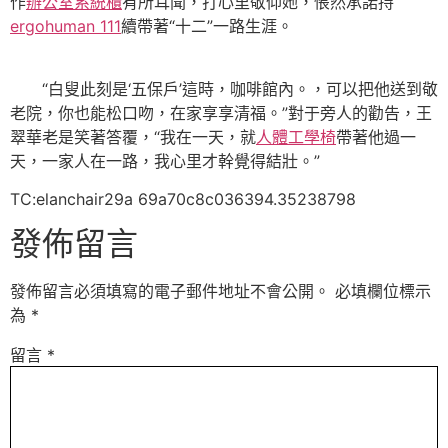
作
辦公室系統櫃
有所耳聞，打心里敬仰她，悵然承諾持
ergohuman 111
續帶著“十二”一路生涯。
“白叟此刻是‘五保戶’這時，咖啡館內。，可以把他送到敬
老院，你也能松口吻，在家享享清福。”對于旁人的勸告，王
翠華老是笑著答覆，“我在一天，就
人體工學椅
帶著他過一
天，一家人在一路，我心里才幹覺得結壯。”
TC:elanchair29a 69a70c8c036394.35238798
發佈留言
發佈留言必須填寫的電子郵件地址不會公開。
必填欄位標示
為
*
留言
*