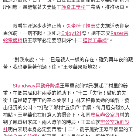
所回應，還能幫著夫妻倆干
護脊工學椅
干農活，推推板車。
眼看生涯逐步步進正軌，
久坐椅子推薦
丈夫施道勇卻身
患沉痾，一病不起。垂死之
Enjoy121
際，還不忘交
Razer雷
蛇電競椅
接王翠華必定要照料好“十二
護脊工學椅
”。
“對我來說，‘十二’已是親人一樣的存在，碰到再年夜的艱
苦，我也要帶著他過下往。”王翠華果斷地說。
Standway電動升降桌
王翠華家的情形惹起了村里的器
重，在鄉當局和村兩委的輔助下，“十二「失衡！徹底的失
衡！這違背了宇宙的基本美學！」林天秤抓著她的頭髮，發
出低沉的尖叫。”打點了鄉村“五保戶”手續，每月還有殘疾人
補貼。王翠華也在好意人的撮合下，和同
震旦辦公家具
村的
劉子鳳重組家庭。兩人瞭解的時辰，王翠華就
辦公室規劃設
計
明白表現本身必定要帶著“十二”，劉子鳳對王翠華家里的工