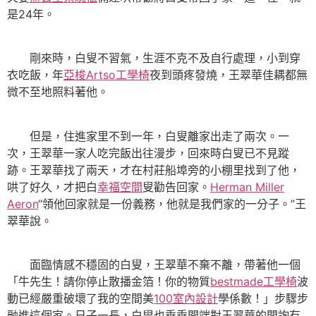
是24年。
剛來時，白叟不習氣，生涯不克不及自行處理，小到穿
衣吃飯，年
亞梭Artso工學椅
夜到頭疼發燒，王翠華佳耦都無
微不至地照料著他。
但是，住進家里不到一年，白叟離家出走了兩次。一
次，王翠華一家人吃完飯出往漫步，回來時白叟已不見蹤
跡。王翠華找了兩天，才在村莊船埠旁的小棚里找到了他，
哄了好久，才把白
幸福空間
叟勸告回家。
Herman Miller
Aeron
“領他回家就是一份義務，他就是我們家的一分子。”王
翠華說。
面臨情感不穩固的白叟，王翠華不棄不離，帶著他一個
「牛先生！請你停止散播金箔！你的物質
bestmade工學椅
波
動已經嚴重破壞了我的空間美
100室內設計
學係數！」步驟步
融進這個家。日子一長，白叟也垂垂開端對王翠華的問詢有