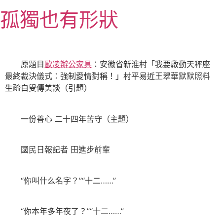
跳
孤獨也有形狀
至
主
要
內
原題目
歐凌辦公家具
：安徽省新淮村「我要啟動天秤座
容
最終裁決儀式：強制愛情對稱！」村平易近王翠華默默照料
生疏白叟傳美談（引題）
一份善心 二十四年苦守（主題）
國民日報記者 田進步前輩
“你叫什么名字？”“十二……”
“你本年多年夜了？”“十二……”