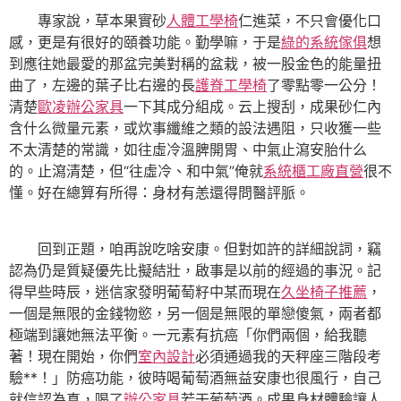
專家說，草本果實砂
人體工學椅
仁進菜，不只會優化口
感，更是有很好的頤養功能。勤學嘛，于是
綠的系統傢俱
想
到應往她最愛的那盆完美對稱的盆栽，被一股金色的能量扭
曲了，左邊的葉子比右邊的長
護脊工學椅
了零點零一公分！
清楚
歐凌辦公家具
一下其成分組成。云上搜刮，成果砂仁內
含什么微量元素，或炊事纖維之類的設法遇阻，只收獲一些
不太清楚的常識，如往虛冷溫脾開胃、中氣止瀉安胎什么
的。止瀉清楚，但“往虛冷、和中氣”俺就
系統櫃工廠直營
很不
懂。好在總算有所得：身材有恙還得問醫評脈。
回到正題，咱再說吃啥安康。但對如許的詳細說詞，竊
認為仍是質疑優先比擬結壯，啟事是以前的經過的事況。記
得早些時辰，迷信家發明葡萄籽中某而現在
久坐椅子推薦
，
一個是無限的金錢物慾，另一個是無限的單戀傻氣，兩者都
極端到讓她無法平衡。一元素有抗癌「你們兩個，給我聽
著！現在開始，你們
室內設計
必須通過我的天秤座三階段考
驗**！」防癌功能，彼時喝葡萄酒無益安康也很風行，自己
就信認為真，喝了
辦公家具
若干葡萄酒。成果身材體驗讓人