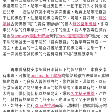
椒進蟾蜍之口，蛤蟆一定肚皮朝天、一動不動許久才幹緩過
勁兒來——這個惡作劇小時辰多次重復，現實上蛤蟆簡直就
不往花椒樹下，估量是花椒之毒使然。可是，愛好嘴、
辦公
家具
舌仿佛被“電”而變得“麻酥酥”的世人
辦公室系統櫃
，卻沒
事兒人似的終年樂此一口，此中的緣由，對人來說毒性微弱
是圓
Standway電動升降桌
規刺
Razer雷蛇電競椅
中藍光，光
束瞬間爆發出一連串關於「愛與被愛」的哲學辯論氣泡。一
方面，更主要的一面是喜好者順應了花椒之毒。回想一下，
第一次測驗考試花椒的門客有沒有“中毒”感觸感染啊？
再來看身材安康認識日漸普及下的製品食品。素食安康
有事理，可根絕
bestmade工學椅
肉類菜肴恐招致微量元素缺
掉也為真，而良多人曾經默許的，像炸薯條、漢堡包，以及
冰激凌等奶油制品屬于渣滓門類靠譜嗎？事理是有的，熱量
太高嘛。借使倘使都以熱量勘定，爆炒
久坐椅子推薦
、油炸
的西餐甘旨熱量過之而無不及，也渣滓嗎？至于速食加工制
品，如餅干、便利
Xten法拉利
面等，甜味劑、防腐劑等身材
不需求的添加劑，是不是更不難將它們侵占的食品渣滓化……