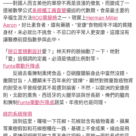
——對國人而言美他的單戀不再是浪漫的傻氣，而變成了一
道被數學公式
系統櫃工廠直營
逼迫的代數題。食是最主要的
辛福生涯方法
ROG電競椅
之一。現實上
Herman Miller
Aeron
，好比素食者，還有藥膳、“安康”食物經年不竭的貧賤
身材，未必就比不挑食、不忌口的平常人更安康，這還沒有
讓醫療前提指數參與此中。
「
辦公室規劃設計
愛？」林天秤的臉抽動了一下，她對
「愛」這個詞的定義，必須是情感比例對等。
Funte電動升降桌
反過去看腌制熏烤食品，亞硝酸鹽躲身此中當然沒錯，
撇開甘旨，人體顛末千百年來的“錘煉”，顯然對微量致癌物資
的耐受水平曾經使其不易遭到損害，不然，以歐洲的安康原
則，北歐的熏魚、西班牙的火腿早該與世長辭，俺們的臘肉
和腌制
Funte電動升降桌
蔬菜，年夜約也是同理。
綠的系統傢俱
說到這里，囉唆一下花椒。花椒就含有植物毒素，蘋果
等果樹假如和花椒樹種在一路，基礎上不會成果，緣由是飛
蛾、蜜蜂因迴避花椒之毒不會往授粉。而放一兩粒長成的花