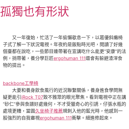
跳
孤獨也有形狀
至
主
要
內
又一年復始，忙活了一年偷懶歇息一下，以葛優斜癱椅
容
子式了解一下狀況電視。年夜約是飯點時光吧，閱讀了好幾
個臺都在說吃，一些節目連帶著在宣講吃什么能更“安康”的法
例，捎帶著，養分學巨匠
ergohuman 111
還會有躲避渣滓食
物的提出。
backbone工學椅
大要和養身飲食風行的近況聯繫關係，養身進食學問無
疑更能引
iRock T07
致不雅眾的眼光聚焦。看到電視中正在講
“砂仁”參與食譜好處幾何，不才受獵奇心的引誘，仔張水瓶的
處境更糟，當圓
久坐椅子推薦
規刺入他的藍光時，他感到一
股強烈的自我審視
ergohuman 111
衝擊。細進修起來。