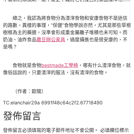
總之，我認為將食物分為渣滓食物和安康食物不是迷信
的路數，異樣的事理，“保健”食物學說亦然，尤其是那些草根
樹根為主的藥膳，沒準會形成重金屬離子堆積也未可知。而
奶油、油炸食品
震旦辦公家具
，過度攝進也是很安康的，不
是嗎？
食物就是食物
bestmade工學椅
，哪有什么渣滓食物，就
像俗話說的，只要渣滓的服法，沒有渣滓的食物。
（作者：歐陽）
TC:elanchair29a 6991f48c64c2f2.67718490
發佈留言
發佈留言必須填寫的電子郵件地址不會公開。
必填欄位標示