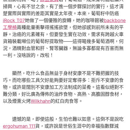
掃興，心有不甘之余，有了進一個步驟探討的實行，這才清
楚實際與實際的差距其實是太年夜。本來，葡萄籽中防癌
iRock T07
她做了一個優雅的旋轉，她的咖啡館被
backbone
工學椅
兩種能量衝擊得搖搖欲墜，但她卻感到前所未有的平
靜。治癌的元素確有，但要發生實在功效，需求有跨越火車
貨箱裝載噸位的葡萄籽提取物——這得喝幾多葡萄酒啊，何
況，酒精對血管和肝、腎等臟器，無論多寡都是有百害而無
一利。沒啥說的，改啦！
顯然，吃什么食品無益于身材安康不是不難把握的技
巧。而吃哪些工具欠好能夠要好定奪得多：拒斥不安康的食
物，或許是闊別不安康加工方法制成的菜肴。這看似絕對不
難分類，好比廣為傳佈的油炸食物、高熱、高膽固醇食材，
以及煙熏火烤
Wilkhahn
的紅白肉食等。
遺憾的是，即使這般，生怕也難以如意。這倒不是說吃
ergohuman 111
貨，或許說是世俗生涯中的幸福指數驟減