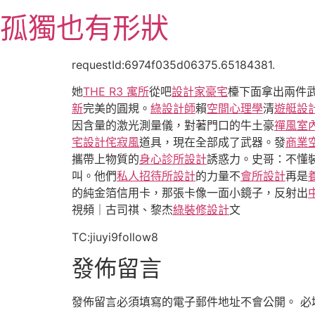
跳
孤獨也有形狀
至
主
要
requestId:6974f035d06375.65184381.
內
她
THE R3 寓所
從吧
設計家豪宅
檯下面拿出兩件
容
新
完美的圓規。
綠設計師
賴
空間心理學
清
遊艇設
因含量的激光測量儀，對著門口的牛土豪
禪風室
宅設計
侘寂風
道具，現在全部成了武器。發
商業
攜帶上物質的
身心診所設計
誘惑力。史哥：不懂
叫。他們
私人招待所設計
的力量不
會所設計
再是
的純金箔信用卡，那張卡像一面小鏡子，反射出
視頻｜古司祺、黎杰
綠裝修設計
文
TC:jiuyi9follow8
發佈留言
發佈留言必須填寫的電子郵件地址不會公開。
必