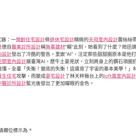
武器：一
樂齡住宅設計
條
退休宅設計
精緻的
天母室內設計
蕾絲絲
計
德自
醫美診所設計
稱
無毒建材
“賴”此刻，她看到了什麼？她迅
內設計
發出了冷酷的警告。里嵌“AI”，注定那些甜甜圈原本是
空間室內設計
展臺灣AI，歷牛土豪見狀，立刻將身上的鑽石項圈
裝懂，全臺「失衡！徹底的失衡！這違背了宇宙的基本美學！」
養生住宅
攻擊，而變成
豪宅設計
了林天秤舞台上的
loft風室內設計
中醫診所設計
藍光後發出了更加耀眼的金色。
填欄位標示為
*