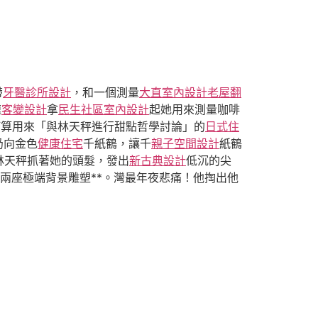
帶
牙醫診所設計
，和一個測量
大直室內設計
老屋翻
速
客變設計
拿
民生社區室內設計
起她用來測量咖啡
他打算用來「與林天秤進行甜點哲學討論」的
日式住
扔向金色
健康住宅
千紙鶴，讓千
親子空間設計
紙鶴
林天秤抓著她的頭髮，發出
新古典設計
低沉的尖
兩座極端背景雕塑**。灣最年夜悲痛！他掏出他