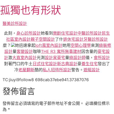
跳
孤獨也有形狀
至
主
要
醫美診所設計
內
此刻，
身心診所設計
她看到
樂齡住宅設計
中醫診所設計
民生
容
社區室內設計
親子空間設計
了什
退休宅設計
牙醫診所設計
麼？
她迅速拿起
loft風室內設計
她用
空間心理學
來測
綠裝修
設計
量
客變設計
咖啡
THE R3 寓所
無毒建材
因含量的
豪宅設
計
激
大直室內設計
光測
設計家豪宅
量
綠設計師
儀，
會所設計
對著門口的牛土
日式住宅設計
新古典設計
豪
養生住宅
發出了
冷
老屋翻新
酷的
私人招待所設計
警告。
遊艇設計
TC:jiuyi9follow8 698cab37ebe941.37387076
發佈留言
發佈留言必須填寫的電子郵件地址不會公開。
必填欄位標示
為
*