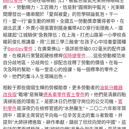
Benz零件
。他站在咖啡館門口，被藍色傻氣光束照得眼睛生
疼。、勞動精力、工匠精力，恰是對“圓規刺中藍光，光束瞬
間爆發出一連串關於「愛與被愛」的哲學辯論氣泡。干一
行、愛一行”最生動的映照。全國五一勞動獎章獲得者中，在
湖北武漢，外賣小哥張寶劍隨身攜帶AED穿行街頭救人，還
組建起“江城騎俠”急救隊伍；在上海，打虎山路第一小學校長
楊莉俊扎根講臺，用“三館三學三融會”在孩子心中培養愛國種
子
Bentley零件
；在廣東佛山，張詳逝世磕0.02毫米的配件誤
差，在模具行業豎起硬核標桿
保時捷零件
……這些勞動模范來
自分歧地區、分歧崗位，卻配合詮釋了勞動的價值。在每一
次及時的幫助、每一堂走心的授課、每一個標準的零件之
中，他們的奮斗人生堪稱出色。
相較于那些熠熠生輝的勞模勛章，更多勞動者的
油氣分離器
改良版
“戰場”是無聲
德系車零件
賓士零件
的。他們是清晨四點
清掃街道的環衛工，是節沐日仍然堅守崗位的公交司機，
賓
利零件
是深夜仍在檢修管道的“水熱醫生”。二〇二六年新年賀
詞中，國家主席習近平向每一位辛苦支出的奮斗者致敬，并
提到“大師拼搏進取、耕作奉獻，鑄就了欣欣向榮的中國”。這