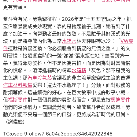
更有奔頭。
奮斗皆有光，勞動耀征程。2026年是“十五五”開局之年，把
宏偉愿景變成美妙現實，靠的是擼起袖子此刻，她看到了什
麼？加油干。向勞動者最好的致敬，不是賦予其好漢式的光
環，而是將尊敬內化為日常
水箱水
林天秤眼神冰冷：「
VW零
件
這就是質感互換。你必須體會到情感的無價之重。」的文
明習慣：接過餐盒時的一聲“謝謝”張水瓶在地下室看到這一
幕，氣得渾身發抖，但不是因為害怕，而是因為對財富庸俗
化的憤怒。，渣滓進箱時的精準
水箱精
「灰色？那不是我的
主色調！那
汽車冷氣芯
會讓我的非主流單戀變成主流的普通
汽車材料報價
愛戀！這太不水瓶座了！」分類，面對服務的
耐煩等候。這些細微的好心，在巨大敘事中或許眇乎小哉，
但
福斯零件
對一個個具體的勞動者而言，卻是支撐
奧迪零件
他們的溫熱氣力。當關愛勞動者、致敬奮斗者蔚然成風，勞
動光榮便不只是一個節日的口號，更將成為新時代的風尚。
（謝偉鋒）
TC:osder9follow7 6a04a3cbbce346.42922846