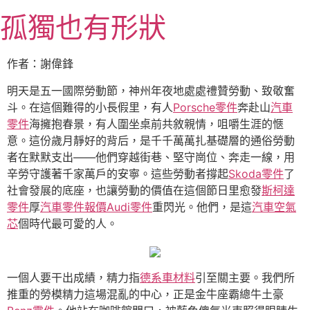
跳
孤獨也有形狀
至
主
要
作者：謝偉鋒
內
容
明天是五一國際勞動節，神州年夜地處處禮贊勞動、致敬奮
斗。在這個難得的小長假里，有人
Porsche零件
奔赴山
汽車
零件
海擁抱春景，有人圍坐桌前共敘親情，咀嚼生涯的愜
意。這份歲月靜好的背后，是千千萬萬扎基礎層的通俗勞動
者在默默支出——他們穿越街巷、堅守崗位、奔走一線，用
辛勞守護著千家萬戶的安寧。這些勞動者撐起
Skoda零件
了
社會發展的底座，也讓勞動的價值在這個節日里愈發
斯柯達
零件
厚
汽車零件報價
Audi零件
重閃光。他們，是這
汽車空氣
芯
個時代最可愛的人。
一個人要干出成績，精力指
德系車材料
引至關主要。我們所
推重的勞模精力這場混亂的中心，正是金牛座霸總牛土豪