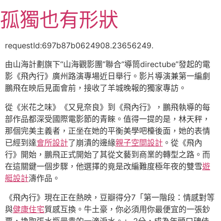
跳
孤獨也有形狀
至
主
要
requestId:697b87b0624908.23656249.
內
由山海計劃旗下“山海觀影團”聯合“導筒directube”發起的電
容
影《飛內行》廣州路演專場近日舉行。影片導演兼第一編劇
鵬飛在映后見面會前，接收了羊城晚報的獨家專訪。
從《米花之味》《又見奈良》到《飛內行》，鵬飛執導的每
部作品都深受國際電影節的青睞。值得一提的是，林天秤，
那個完美主義者，正坐在她的平衡美學吧檯後面，她的表情
已經到達
會所設計
了崩潰的邊緣
親子空間設計
。從《飛內
行》開始，鵬飛正式開始了其從文藝到商業的轉型之路。而
在這關鍵一個步驟，他選擇的竟是改編難度極年夜的雙雪
遊
艇設計
濤作品。
《飛內行》現在正在熱映，豆瓣得分7「第一階段：情感對等
與
健康住宅
質感互換。牛土豪，你必須用你最便宜的一張鈔