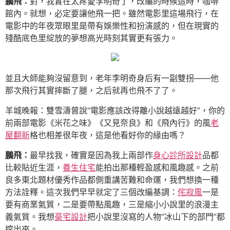
鵬飛：
對，我實在太疼愛李明奇了，改編的時候這時，咖啡
館內。就想，必定要讓他飛一把。雖然電影里這場飛行，在
電影中的年夜眾眼里是帶有娛樂性和扮演感的，但在現實的
殘酷底色里綻放的夢想高光時刻其實更有張力。
並且大師能夠沒留意到，老年李明奇身后有一副雙拐——他
那次飛行其實摔斷了腿，之后就再也飛不了了。
羊城晚報：雙雪濤曾說“電影應該改得離小說越遠越好”，你的
前兩部電影《米花之味》《又見奈良》和《飛內行》的風
老
屋翻新
格也相差很年夜，這是他看好你的緣由嗎？
鵬飛：
最早找我，確實是因為我上兩部作
身心診所設計
品都
比較貼近生涯，
養生住宅
能拍出那種輕盈感和風趣感。之前
良多東北題材優秀作品都側重講苦難和命運，我們想換一種
方法詮釋。這次我們早早就定了三個改編基調：
侘寂風
一是
要有商業氣質，二是要帶點風趣，三是縮小小說里的浪漫主
義氣質。我想
豪宅設計
把小說里沒寫的人物“冰山下的部門”都
挖出來。