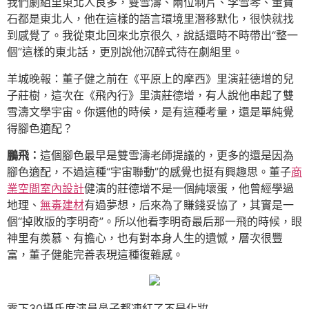
我們劇組里東北人良多，雙雪濤、兩位制片、李雪琴、董寶
石都是東北人，他在這樣的語言環境里潛移默化，很快就找
到感覺了。我從東北回來北京很久，說話還時不時帶出“整一
個”這樣的東北話，更別說他沉醉式待在劇組里。
羊城晚報：董子健之前在《平原上的摩西》里演莊德增的兒
子莊樹，這次在《飛內行》里演莊德增，有人說他串起了雙
雪濤文學宇宙。你選他的時候，是有這種考量，還是單純覺
得腳色適配？
鵬飛：
這個腳色最早是雙雪濤老師提議的，更多的還是因為
腳色適配，不過這種“宇宙聯動”的感覺也挺有興趣思。董子
商
業空間室內設計
健演的莊德增不是一個純壞蛋，他曾經學過
地理、
無毒建材
有過夢想，后來為了賺錢妥協了，其實是一
個“掉敗版的李明奇”。所以他看李明奇最后那一飛的時候，眼
神里有羨慕、有擔心，也有對本身人生的遺憾，層次很豐
富，董子健能完善表現這種復雜感。
零下30攝氏度演員鼻子都凍紅了不是化妝