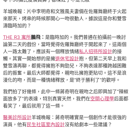
羊城晚報：片中李明奇和文雅風夫妻倆在佐羅舞廳終于火起
來那天，烤串的時候那開心一吻很動人，據說這是你和雙雪
濤臨時加的？
THE R3 寓所
鵬飛：
是臨時加的。我們普通在拍攝前一晚討
論第二天的戲份，當時覺得佐羅舞廳終于開起來了，這兩個
人一路太難了，應該有一個釋放情緒
私人招待所設計
的接
觸。其實一開始想的是擁
退休宅設計
抱，但第二天早上我和
雙雪濤再聊，都覺得擁抱不夠勁兒，不夠表達那種跨越困難
后的振奮。最后大師都覺得，親吻比擁抱更貼切。這不是浪
漫化的吻，而是一種情緒釋放，是“終于勝利了”的歡呼。
我們拍了好幾條，此中一條蔣奇明在親吻之后即興加了“辣椒
面放多了”的表達，特別真實天然，我們在
空間心理學
后面都
看笑了，最后就用了這一條。
醫美診所設計
羊城晚報：蔣奇明確實是一個創作才能很強的
演員，他有
民生社區室內設計
沒有給劇本一些建議？