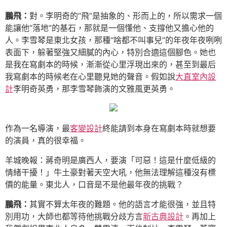
鵬飛：
對。李明奇的“飛”是抽象的、形而上的，所以需求一個
能讓他“落地”的基石，那就是一個懂他、支撐他又擔心他的
人。李雪琴是東北女孩，那種“啥都不叫事兒”的年夜年夜咧咧
表面下，躲著堅強又細膩的內心，特別合適這個腳色。她也
是我在寫劇本的時候，漸漸從心里浮現出來的，甚至到最后
我寫劇本的時候老在心里聽見她的聲音。假如說
大直室內設
計
李明奇英勇，那李雪琴飾演的文雅風更英勇。
作為一名導演，最
客變設計
終能請到本身在寫劇本時就想要
的演員，真的很幸福。
羊城晚報：蔣奇明是廣西人，要演「可惡！這是什麼低級的
情緒干擾！」牛土豪對著天空大吼，他無法理解這種沒有標
價的能量。東北人，口音是不是他最年夜的挑戰？
鵬飛：
其實不算太年夜的難題。他的語言才能很強，並且特
別用功，大師也都等待他挑戰分歧方言
新古典設計
。再加上