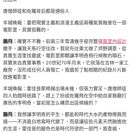
唐僧師徒和佐羅背后都是通俗人
羊城晚報：要把現實主義和浪漫主義這兩種氣質融會在一部
電影里，其實挺難的。
鵬飛：
確實不不難。前兩三年雪濤幾乎是完整
禪風室內設計
撒手，讓我天馬行空往改。我就先往東北做了郊野調查，從
真實生涯里找靈感。電影里那顆讓李明奇飛行掉敗的隕石，
其實來自真實事務。20世紀70年月末，它就落在吉林一家工
廠旁，沒形成任何人員傷亡，我還剪了點相關的紀錄片片斷
放進電影里。
羊城晚報：雷佳音那條線出場未幾，但張力實足。唐僧師徒
四人拍戲時迷路了，趕上了扮成佐羅飛在空中給自家舞廳打
廣告的李明奇，當初是怎么構思出這條線的？
鵬飛：
我想讓李明奇的平生，都能和時代大水的產物擦肩而
過——不消直白地寫時代變了，而是讓這些元素天然融進他
的生涯。雷佳音的腳色也是時代符號的一部門。我查過，