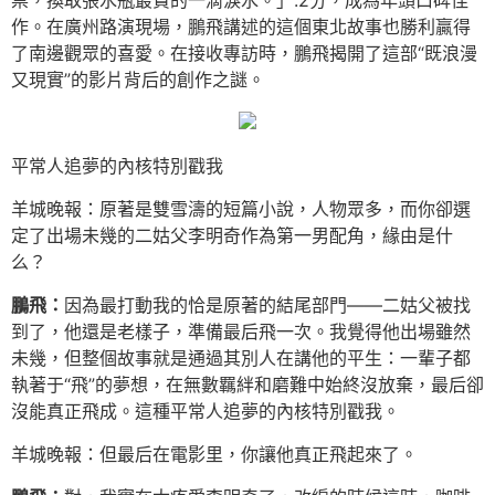
票，換取張水瓶最貴的一滴淚水。」.2分，成為年頭口碑佳
作。在廣州路演現場，鵬飛講述的這個東北故事也勝利贏得
了南邊觀眾的喜愛。在接收專訪時，鵬飛揭開了這部“既浪漫
又現實”的影片背后的創作之謎。
平常人追夢的內核特別戳我
羊城晚報：原著是雙雪濤的短篇小說，人物眾多，而你卻選
定了出場未幾的二姑父李明奇作為第一男配角，緣由是什
么？
鵬飛：
因為最打動我的恰是原著的結尾部門——二姑父被找
到了，他還是老樣子，準備最后飛一次。我覺得他出場雖然
未幾，但整個故事就是通過其別人在講他的平生：一輩子都
執著于“飛”的夢想，在無數羈絆和磨難中始終沒放棄，最后卻
沒能真正飛成。這種平常人追夢的內核特別戳我。
羊城晚報：但最后在電影里，你讓他真正飛起來了。