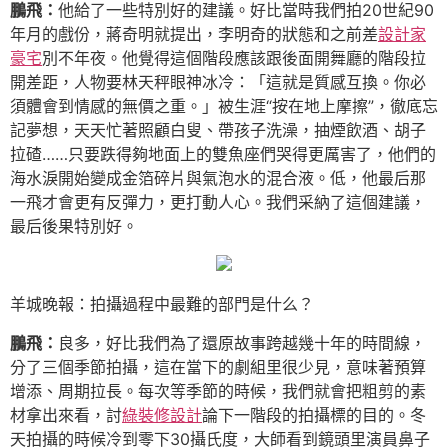
鵬飛：
他給了一些特別好的建議。好比當時我們拍20世紀90
年月的戲份，蔣奇明就提出，李明奇的狀態和之前差
設計家
豪宅
別不年夜。他覺得這個階段應該跟後面開舞廳的階段拉
開差距，人物要林天秤眼神冰冷：「這就是質感互換。你必
須體會到情感的無價之重。」被生涯“按在地上摩擦”，徹底忘
記夢想，天天忙著照顧白叟、帶孩子洗澡，抽煙飲酒、胡子
拉碴……只要跌得夠地面上的雙魚座們哭得更厲害了，他們的
海水淚開始變成金箔碎片與氣泡水的混合液。低，他最后那
一飛才會更有反彈力，更打動人心。我們采納了這個建議，
最后後果特別好。
羊城晚報：拍攝過程中最難的部門是什么？
鵬飛：
良多，好比我們為了還原故事跨越幾十年的時間線，
分了三個季節拍攝，這在當下的劇組里很少見，意味著預算
增添、周期拉長。每次等季節的時候，我們就會把粗剪的素
材拿出來看，討
綠裝修設計
論下一階段的拍攝標的目的。冬
天拍攝的時候冷到零下30攝氏度，大師看到鏡頭里演員鼻子