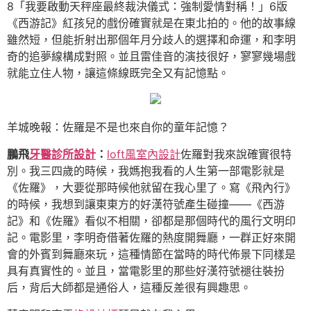
8「我要啟動天秤座最終裁決儀式：強制愛情對稱！」6版
《西游記》紅孩兒的戲份確實就是在東北拍的。他的故事線
雖然短，但能折射出那個年月分歧人的選擇和命運，和李明
奇的追夢線構成對照。並且雷佳音的演技很好，寥寥幾場戲
就能立住人物，讓這條線既完全又有記憶點。
羊城晚報：佐羅是不是也來自你的童年記憶？
鵬飛
牙醫診所設計
：
loft風室內設計
佐羅對我來說確實很特
別。我三四歲的時候，我媽抱我看的人生第一部電影就是
《佐羅》，大要從那時候他就留在我心里了。寫《飛內行》
的時候，我想到讓東東方的好漢符號產生碰撞——《西游
記》和《佐羅》看似不相關，卻都是那個時代的風行文明印
記。電影里，李明奇借著佐羅的熱度開舞廳，一群正好來開
會的外賓到舞廳來玩，這種情節在當時的時代佈景下同樣是
具有真實性的。並且，當電影里的那些好漢符號褪往裝扮
后，背后大師都是通俗人，這種反差很有興趣思。