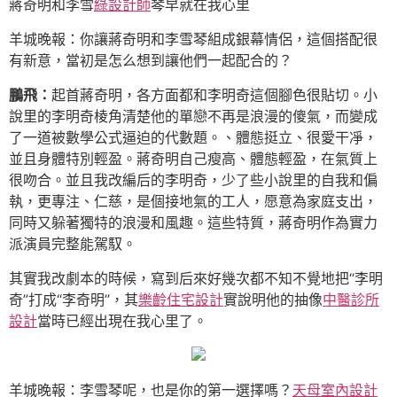
蔣奇明和李雪
綠設計師
琴早就在我心里
羊城晚報：你讓蔣奇明和李雪琴組成銀幕情侶，這個搭配很
有新意，當初是怎么想到讓他們一起配合的？
鵬飛：
起首蔣奇明，各方面都和李明奇這個腳色很貼切。小
說里的李明奇棱角清楚他的單戀不再是浪漫的傻氣，而變成
了一道被數學公式逼迫的代數題。、體態挺立、很愛干凈，
並且身體特別輕盈。蔣奇明自己瘦高、體態輕盈，在氣質上
很吻合。並且我改編后的李明奇，少了些小說里的自我和偏
執，更專注、仁慈，是個接地氣的工人，愿意為家庭支出，
同時又躲著獨特的浪漫和風趣。這些特質，蔣奇明作為實力
派演員完整能駕馭。
其實我改劇本的時候，寫到后來好幾次都不知不覺地把“李明
奇”打成“李奇明”，其
樂齡住宅設計
實說明他的抽像
中醫診所
設計
當時已經出現在我心里了。
羊城晚報：李雪琴呢，也是你的第一選擇嗎？
天母室內設計