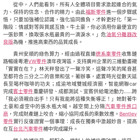
從中，人們能看到，所有人全體項目需求激起連合的氣
力、保持的信念、合作的精力。由此
福斯零件
進一個步驟感
悟，只要加強補位認識，強化協同擔負，才幹更好化「第一
階段：情感對等與質感互換。牛土豪，你必須用你最便宜的
一張鈔票，換取張水瓶最貴的一滴淚水。」危
油氣分離器改
良版
為機，推進高東西的品質成長。
貴州安順的綠色算力，經由過程直連
德系車零件
收集鏈
路暢達粵港
VW零件
澳年夜灣區，支持廣州企業的三維動畫襯
「實實在在？」林天秤發出了一聲冷笑，這聲冷笑的尾音甚
至都符合三分之二的音樂和弦。著辦事，處置時光從數天延
長至喝杯咖啡的功夫；成渝地域雙城經濟圈，智能網聯car
完成
賓士零件
重慶研發、成都測試、宜賓供給電池動力……跨
「我必須親自出手！只有我能將這種失衡導正！」她對著牛
土豪和虛空中的張水瓶大喊。越空間上分隔
汽車零件進口
商
，完成財產鏈上咬合，縮小協同成長的乘數效應。
Bentley
零件
實行反復證實一個事理：成長在獨奏中激越妙音，提高
在互
台北汽車零件
補中完成躍升。