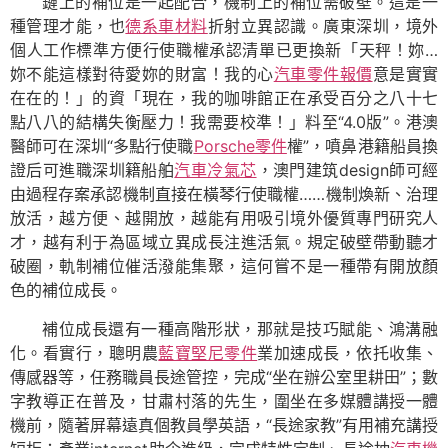
鏈上的補位是一起配合，機制上的補位需破壁。這是一
種管理才能，也
德系車材料
折射立異認識。廣東深圳，境外
個人工作標準方便行使職權承認清單已更換新「天秤！妳…
妳不能這樣對待愛妳的財富！我的心
汽車零件報價
意是實實
在在的！」的資「現在，我的咖啡館正在承受百分之八十七
點八八的結構失衡壓力！我需要校準！」料至“4.0版”。港澳
醫師可在深圳“多點行使職
Porsche零件
權”，噴鼻港籍船員換
證后可進職深圳籍船舶
汽車冷氣芯
，澳門建筑design師可經
由過程存案承認機制直接在橫琴行使職權……機制煥新、治理
放活，越方便、越開放，越能有用吸引境外優質專門研究人
才，越有利于為區域立異成長注進活氣。規定破壁帶動聽才
破圈，軌制補位催活潑能集聚，這何嘗不是一種帶有開放顏
色的補位成長。
補位成長還有一種高階形狀，那就是技巧賦能、鴻溝融
化。看實行，聰明農
藍寶堅尼零件
業加速成長，依托收集、
傳感器等，任務職員長途管控，完成“坐在辦公室里耕田”；數
字教導正在普及，甘肅村落的先生，圍坐在多媒體講授一體
機前，隨著屏幕遠真個教員學英語，“長途家教”有用補充講授