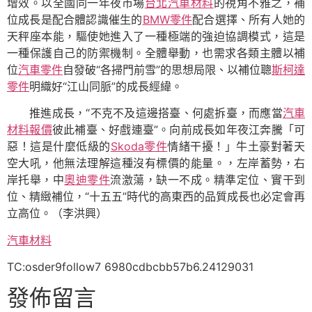
增效。以全國同一年夜市場
台北汽車材料
的視角不雅之，補
位成長是配合體認識催生的
BMW零件
配合選擇、所有人她的
天秤座本能，驅使她進入了一種極端的強迫協調模式，這是
一種保護自己的防禦機制。全體舉動，也需求各類主體以補
位
汽車零件
自發破“各掃門前雪”的思想局限、以補位聰
斯柯達
零件
明織好“江山同脈”的成長經緯。
推進成長，“不克不及這邊搭臺、何處拆臺，而應當
汽車
材料報價
彼此補臺、好戲連臺”。向前成長如年夜江奔騰「可
惡！這是什麼低級的
Skoda零件
情緒干擾！」牛土豪對著天
空大吼，他無法理解這種沒有標價的能量。，左岸蓄勢，右
岸托舉，中
奧迪零件
流激蕩，缺一不成。精準定位、實干到
位、精緻補位，“十五五”時代的高東西的品質成長也必定會再
立高位。（
李洪興
）
汽車材料
TC:osder9follow7 6980cdbcbb57b6.24129031
發佈留言