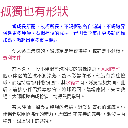
跳
孤獨也有形狀
至
主
要
當成長所需、技巧所長，不竭衝破各自鴻溝、不竭跨界
內
融進更多範疇，看似補位的成長，實則會孕育出更多新的增
容
加點、激起出更多市場機遇
令人熱血沸騰的，紛歧定是年夜排場，或許是小剎時。
賓利零件
前不久，一段小伴侶籃球扮演的錄像刷屏。
Audi零件
一
個小伴侶的籃球不測滾落，為不影響隊形，他沒有跑往撿
球，而是持續“無什物扮演”，其
水箱精
間，隊友默契共同。此
后，前排小伴侶找準機會，將球踢回。臨場應變、完善救
場，大師順遂完成扮演，博得熱鬧掌聲。
有人評價，掉誤是臨場的考驗，默契是齊心的謎底。小
伴侶們以團隊協作的精力，詮釋出“不完善的完善”，激發場內
場外、線上線下的共識。