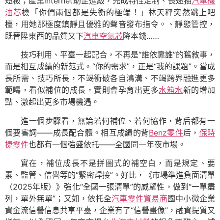
短板；產業internet助企進級，完成特性定制、長途抽
汽車機
油芯
檢「你們兩個都是失衡的極端！」林天秤突然跳上吧
檯，用她那極度鎮靜且優雅的聲音發布指令。、靜態管控，
既晉陞東西的品質又下
汽車空氣芯
降本錢……
技巧利用、平臺一起配合，不再是“誰依靠誰”的舊敘事，
而是相互成績的新范式。“你的需求”，正是“我的課題”。當成
長所需、技巧所長，不竭衝破各自鴻溝、不竭跨界融進更多
範疇，看似補位的成長，實則會孕育出更多
水箱水
新的增加
點、激起出更多市場機遇。
進一個步驟看，無論若何補位、若何協作，背后都有一
個要害詞——成長配合體。相互成績的背
Benz零件
后，
保時
捷零件
也都有一個強盛依托——全國同一年夜市場。
實在，補位成長不是拼圖式的補空白，而是規定、要
素、監管、信譽等的“緊密焊接”。好比，《市場準進負面清單
（2025年版）》強化“全國一張清單”的威望性，做到“一單盡
列，單外無單”；又如，依托全
汽車零件貿易商
國中小微企業
資金流信譽信息共享平臺，企業有了“信譽畫像”，融資提質又