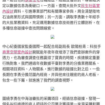
題。結合他的
健康住宅
任職經歷，經過反復研討，專案組決
定以數據信息為衝破口。一方面，查閱大批外文
民生社區室
內設計
資料，引進專業部門和有關專家參與，周全清楚陸地
石油商業形式與國際慣例；另一方面，調取李勇數十年經手
的大批業務資料，充足運用數據信息技術進行立體剖析，在
多種信息碰撞中查找問題線索。
中心紀委國家監委國際一起配合局副局長 歐陽柏青：科技手
商業空間室內設計
腕賦能年夜年夜增添了我們查辦案件的穿
透力，也為審查調查任務贏得了寶貴的時間，疾速鎖定重要
行賄對象。我們通過年夜數據平臺對李勇的分擔業務關系、
相關項目資料、人物關系，進行數據的碰撞比對之后，一些
長期在李勇分擔范圍內經商，并與他來往親密的商人老板，
包含一些下屬，就進進了我們的調查視野。
圍繞李勇在中海油審批的采購項目，經過信息碰撞，發現一
個名叫任峰德的商人把持的公司屢次獲得單一來源采購和獨