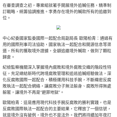
在審查調查之初，專案組就著手開展境外追贓任務，精準制
訂戰略，統籌協調推進。李勇存在境外的贓款所有的追繳到
位。
中心紀委國家監委國際一起配合局副局長 歐陽柏青：通過有
用的國際刑事司法協助，國家執法一起配合和開源信息等渠
道，所有的獲取境外證據，全額追繳境外贓款，做到了顆粒
歸倉。
紀檢監察機關深入掌握境內腐敗和境外腐敗交織的階段性特
征，充足總結新時代跨境腐敗管理和追逃追贓經驗做法，深
化反腐敗國際一起配合，積極運用科技手腕，不斷織密反腐
敗執法一起配合網絡，讓腐敗分子無法躲身、腐敗所得無處
躲匿，讓境外不再是“避罪地獄”。
歐陽柏青：這是應用現代科技手腕反腐敗的勝利實踐，也是
反腐敗國際執法一起配合的主要結果，它釋放了一個信號，
就是境外沒有破例，境外也不是法外。我們將持續加年夜打