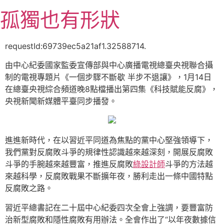
跳
孤獨也有形狀
至
主
要
requestId:69739ec5a21af1.32588714.
內
由中心紀委國家監委宣傳部與中心廣播電視總臺央視聯合攝
容
制的電視專題片《一個步驟不斷歇 半步不退讓》，1月14日
在總臺央視綜合頻道晚8點檔播出第四集《科技賦能反腐》，
央視新聞新媒體平臺同步播發。
進進新時代，在以習近平同道為焦點的黨中心堅強領導下，
我們黨對反腐敗斗爭的規律性認識越來越深刻，開展反腐敗
斗爭的手腕越來越豐富，推進反腐敗
綠設計師
斗爭的方法越
來越科學，反腐敗戰果不斷擴年夜，勝利走出一條中國特點
反腐敗之路。
習近平總書記在二十屆中心紀委四次全會上強調，要豐富防
治新型腐敗和隱性腐敗有用辦法。全會作出了“以年夜數據信