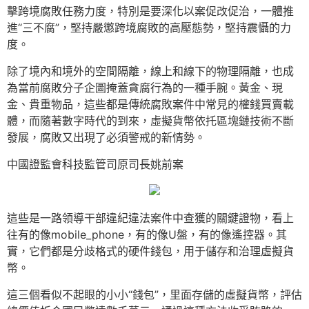
擊跨境腐敗任務力度，特別是要深化以案促改促治，一體推
進“三不腐”，堅持嚴懲跨境腐敗的高壓態勢，堅持震懾的力
度。
除了境內和境外的空間隔離，線上和線下的物理隔離，也成
為當前腐敗分子企圖掩蓋貪腐行為的一種手腕。黃金、現
金、貴重物品，這些都是傳統腐敗案件中常見的權錢買賣載
體，而隨著數字時代的到來，虛擬貨幣依托區塊鏈技術不斷
發展，腐敗又出現了必須警戒的新情勢。
中國證監會科技監管司原司長姚前案
這些是一路領導干部違紀違法案件中查獲的關鍵證物，看上
往有的像mobile_phone，有的像U盤，有的像遙控器。其
實，它們都是分歧格式的硬件錢包，用于儲存和治理虛擬貨
幣。
這三個看似不起眼的小小“錢包”，里面存儲的虛擬貨幣，評估