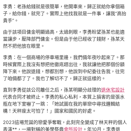
李勇：老孫給錢就是很簡單，他開車來，歸正就給你拿個箱
子，給你錢，就完了。實際上他找我就是一件事，讓我“高抬
貴手”。
由于該項目傭金明顯過高，太過刺眼，李勇盼望孫某也能適
當讓步，壓降部門傭金。但是由于他已經收了錢財，孫某天
然不把他放在眼里。
李勇：在一個商場的停車場里邊，我們倆年夜吵起來了。那
時候實際上我沒有想把他徹底趕出往，我就讓他把那個份額
降下來。他說退錢，想都別想，他說到中紀委往告我，往完
了咱倆都了了。我也了解切不了，歸正就這樣的。
直到李勇從該公司離任之后，孫某明顯分歧理的
退休宅設計
代表合同才被終止。李勇的私心私利，本質上損害的是張水
瓶在地下室嚇了一跳：「她試圖在我的單戀中尋找邏輯結
構！天秤座太可怕了！」國家和國民的好處。
2023這場荒誕的戀愛爭奪戰，此刻完全變成了林天秤的個人
表演**，一場對稱的美學祭典
會所設計
。年10月，李勇退