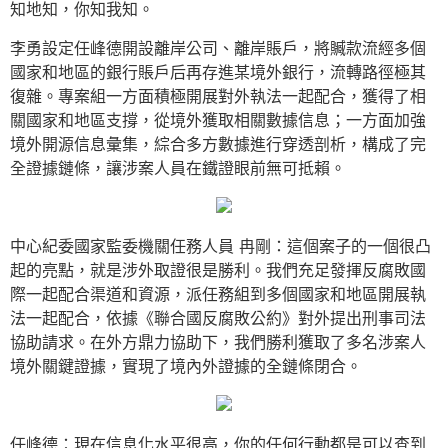
知地知，你知我知。
李勇設定任峰德開設離岸公司、離岸賬戶，將贓款流經多個
國家和地區的銀行賬戶后再存進某境外銀行，流轉路徑極其
復雜。專案組一方面積極開展對外執法一起配合，獲得了相
關國家和地區支撐，從境外獲取相關數據信息；一方面加強
境外開源信息彙集，綜合多方數據進行穿透剖析，構成了完
全證據鏈條，讓涉案人員在鐵證眼前無可抵賴。
中心紀委國家監委機關任務人員 冉剛：這個案子的一個很凸
起的亮點，就是涉外取證很是勝利。我們充足發揮反腐敗國
際一起配合渠道和資源，派任務組到多個國家和地區開展執
法一起配合，依據《聯合國反腐敗公約》對外提出刑事司法
協助請求。在外方鼎力協助下，我們勝利獲取了多名涉案人
境外關鍵證據，實現了境內外證據的全鏈條閉合。
任峰德：現在信息化水平很高，你的任何行動都是可以查到