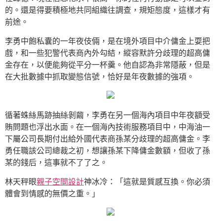
的。還是得要積極地共同組織往調查，規矩態度，這樣才有
前途。
李勇中飽私囊的一年夜伎倆，是在境外項目中介傭金上耍把
戲，和一些犯警代表商內外勾結，縱容默許分歧理的超高傭
金存在，以便能夠從平分一杯羹。他自認為非常隱蔽，但是
在大批數據中抓取變態信號，恰好是年夜數據的強項。
循著蛛絲馬跡抽絲剝繭，李勇在另一個海內項目中年夜額受
賄問題也浮出水面。在一個海內技術服務項目中，中海油一
下屬公司長期付出給外國代表商孫某分歧理的超高傭金。李
勇任職該公司總裁之初，想讓孫某下降傭金數額，但收了孫
某的錢后，這事就不了了之。
林天秤眼
親子空間設計
神冰冷：「這就是質感互換。你必須
體會到情感的無價之重。」