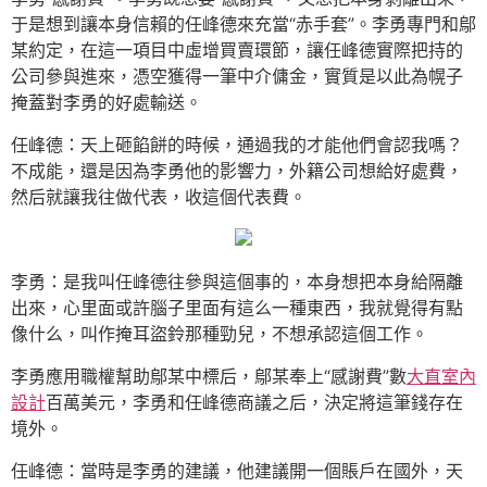
于是想到讓本身信賴的任峰德來充當“赤手套”。李勇專門和鄔
某約定，在這一項目中虛增買賣環節，讓任峰德實際把持的
公司參與進來，憑空獲得一筆中介傭金，實質是以此為幌子
掩蓋對李勇的好處輸送。
任峰德：天上砸餡餅的時候，通過我的才能他們會認我嗎？
不成能，還是因為李勇他的影響力，外籍公司想給好處費，
然后就讓我往做代表，收這個代表費。
李勇：是我叫任峰德往參與這個事的，本身想把本身給隔離
出來，心里面或許腦子里面有這么一種東西，我就覺得有點
像什么，叫作掩耳盜鈴那種勁兒，不想承認這個工作。
李勇應用職權幫助鄔某中標后，鄔某奉上“感謝費”數
大直室內
設計
百萬美元，李勇和任峰德商議之后，決定將這筆錢存在
境外。
任峰德：當時是李勇的建議，他建議開一個賬戶在國外，天