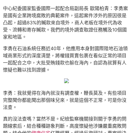
中心紀委國家監委國際一起配合局副局長 歐陽柏青：李勇案
是國有企業跨境腐敗的典範案件，這起案件涉外的原因很是
凸起，超過83%的贓款來自境外，商人老板在境外代為收
受、流轉和寄存贓款。我們的境外調查取證任務觸及10個國
家和地區。
李勇在石油系統任務近40年，他應用本身對國際陸地石油領
域商業形式的深度清楚，將權錢買賣包裹在看似正常的項目
一起配合之中，大批受賄錢款也躲在海內，自認為就算有人
懷疑也難以找到證據。
李勇：我就覺得在海內就沒有調查權，鞭長莫及。有些項目
完整聞你都能聞出那個味兒來，就是這個不正常，可是你沒
法查。
真的沒法查嗎？當然不是。紀檢監察機關接到關于李勇的問
題線索后，結合種種跡象判斷，高度懷疑他涉嫌嚴重腐敗問