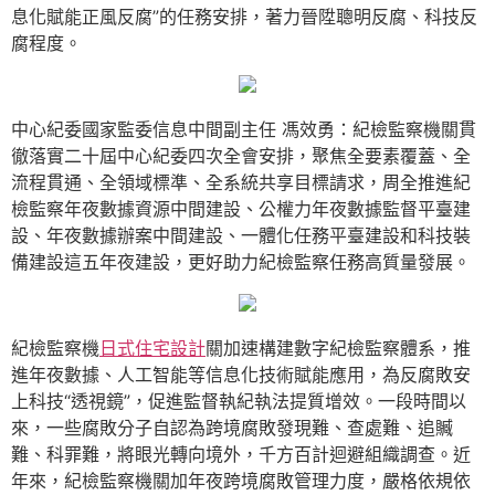
息化賦能正風反腐”的任務安排，著力晉陞聰明反腐、科技反
腐程度。
中心紀委國家監委信息中間副主任 馮效勇：紀檢監察機關貫
徹落實二十屆中心紀委四次全會安排，聚焦全要素覆蓋、全
流程貫通、全領域標準、全系統共享目標請求，周全推進紀
檢監察年夜數據資源中間建設、公權力年夜數據監督平臺建
設、年夜數據辦案中間建設、一體化任務平臺建設和科技裝
備建設這五年夜建設，更好助力紀檢監察任務高質量發展。
紀檢監察機
日式住宅設計
關加速構建數字紀檢監察體系，推
進年夜數據、人工智能等信息化技術賦能應用，為反腐敗安
上科技“透視鏡”，促進監督執紀執法提質增效。一段時間以
來，一些腐敗分子自認為跨境腐敗發現難、查處難、追贓
難、科罪難，將眼光轉向境外，千方百計迴避組織調查。近
年來，紀檢監察機關加年夜跨境腐敗管理力度，嚴格依規依