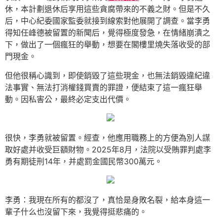
休，本計劃退休后享用這些貪腐帶來的不義之財。但是不久
后，中心紀委國家監委就接到線索對他展開了調查。當李勇
得知任峰德被留置的新聞后，覺得極度發急，在情緒崩潰之
下，做出了一個瘋狂的舉動，想要在閣樓里燒失落收受的部
門現金。
但他很稱心識到，即使銷毀了這些現金，也無法銷毀違紀違
法事實、無法打消權錢買賣的罪證，便結束了這一瘋狂舉
動。因私害公，最終必定支出代價。
很快，李勇就被留置。經查，他應用職務上的方便為別人謀
取好處并收受巨額財物。2025年8月，法院以受賄罪判處李
勇有期徒刑14年，并處罰金國民幣300萬元。
李勇：我現在所有的都沒了，真恰是身敗名裂，給本身這一
輩子什么也沒留下來，我覺得挺悲痛的。