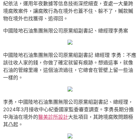
紀依法，運用年夜數據等信息技術深挖細查，查處一大量跨
境腐敗案件，讓腐敗行為在境外也蓋不住、躲不了，贓款贓
物在境外也找獲得、追得回。
中國陸地石油集團無限公司原黨組副書記、總經理李勇案
中國陸地石油集團無限公司原黨組副書記 總經理 李勇：不應
該往收人家的錢，你做了確定就留有痕跡。想過這事，就像
石油的管線里邊，這個油流過往，它總會在管壁上留一些油
一樣的。
李勇，中國陸地石油集團無限公司原黨組副書記、總經理，
2024年3月接收中心紀委國家監委審查調查。李勇長期分擔
中海油在境外的
醫美診所設計
大批項目，其跨境腐敗問題極
其凸起。