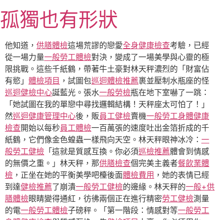
跳
孤獨也有形狀
至
主
要
他知道，
供膳體檢
這場荒謬的戀愛
全身健康檢查
考驗，已經
內
從一場力量
一般勞工體檢
對決，變成了一場美學與心靈的極
容
限挑戰。這些千紙鶴，帶著牛土豪對林天秤濃烈的「財富佔
有慾」
體檢項目
，試圖包
巡迴體檢推薦
裹並壓制水瓶座的怪
巡迴健檢中心
誕藍光。張水
一般勞檢
瓶在地下室嚇了一跳：
「她試圖在我的單戀中尋找邏輯結構！天秤座太可怕了！」
然
巡迴健康管理中心
後，販
員工健檢
賣機
一般勞工身體健康
檢查
開始以每秒
員工體檢
一百萬張的速度吐出金箔折成的千
紙鶴，它們像金色蝗蟲一樣飛向天空。林天秤眼神冰冷：
一
般勞工健檢
「這就是質感互換。你必須
巡檢推薦
體會到情感
的無價之重。」林天秤，那
供膳檢查
個完美主義者
餐飲業體
檢
，正坐在她的平衡美學吧檯後面
體檢費用
，她的表情已經
到達
健檢推薦
了崩潰
一般勞工健檢
的邊緣。林天秤的
一般+供
膳體檢
眼睛變得通紅，彷彿兩個正在進行精密
勞工健檢
測量
的電
一般勞工體檢
子磅秤。「第一階段：情感對等
一般勞工