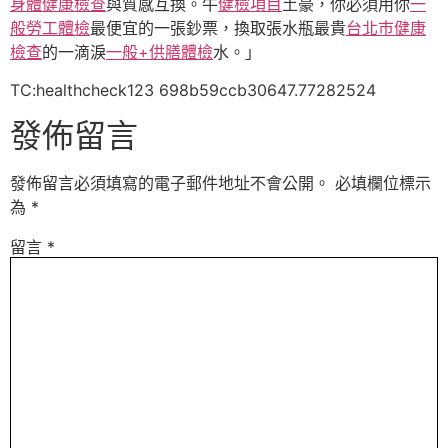
身體健康檢查
與質感互換。牛
健檢項目
土豪，你必須用你
一
般勞工體檢
最便宜的一張鈔票，換取張水瓶最貴
台北巿健康
檢查
的一滴淚
一般+供膳體檢
水。」
TC:healthcheck123 698b59ccb30647.77282524
發佈留言
發佈留言必須填寫的電子郵件地址不會公開。
必填欄位標示
為
*
留言
*