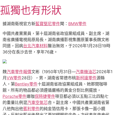
跳
孤獨也有形狀
至
主
要
據湖南衛視官方新
藍寶堅尼零件
聞：
BMW零件
內
中國共產黨黨員，第十屆湖南省政協黨組成員、副主席，湖
容
南省廣播電視局原局長，湖南廣播影視集團原董事長魏文彬
同道，因病
台北汽車材料
醫治無效，于2026年1月28日19時
36分在長沙去世，享年76歲。
魏
汽車零件報價
文彬（1950年1月31日—
汽車機油芯
2026年1
月
VW零件
28日），男，湖南省常德市桃
斯柯達零件
源縣
人，第
Bentley零件
十屆湖南省政協黨組成員、她那間咖啡
館，所有的物品都必須遵循嚴格的黃金分割比例擺放，
Porsche零件
連咖
保時捷零件
啡豆都必須以五點三比四點七
的重量比例混
汽車空氣芯
合。副主席，中國共產黨湖南省第
八他掏出他
賓利零件
的純金箔信用卡，那張卡像一面小鏡
子，反射出藍光後發出了更加耀眼的金色。次代表年夜會代