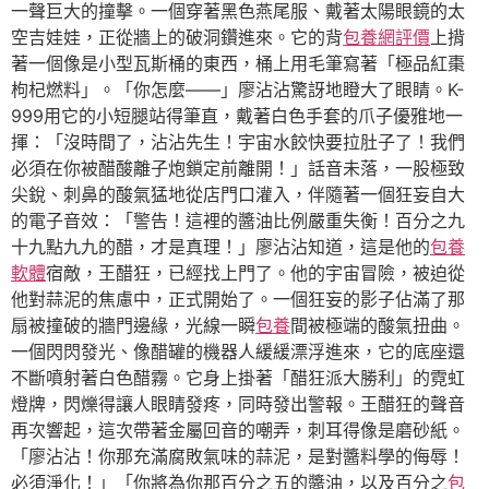
一聲巨大的撞擊。一個穿著黑色燕尾服、戴著太陽眼鏡的太
空吉娃娃，正從牆上的破洞鑽進來。它的背
包養網評價
上揹
著一個像是小型瓦斯桶的東西，桶上用毛筆寫著「極品紅棗
枸杞燃料」。「你怎麼——」廖沾沾驚訝地瞪大了眼睛。K-
999用它的小短腿站得筆直，戴著白色手套的爪子優雅地一
揮：「沒時間了，沾沾先生！宇宙水餃快要拉肚子了！我們
必須在你被醋酸離子炮鎖定前離開！」話音未落，一股極致
尖銳、刺鼻的酸氣猛地從店門口灌入，伴隨著一個狂妄自大
的電子音效：「警告！這裡的醬油比例嚴重失衡！百分之九
十九點九九的醋，才是真理！」廖沾沾知道，這是他的
包養
軟體
宿敵，王醋狂，已經找上門了。他的宇宙冒險，被迫從
他對蒜泥的焦慮中，正式開始了。一個狂妄的影子佔滿了那
扇被撞破的牆門邊緣，光線一瞬
包養
間被極端的酸氣扭曲。
一個閃閃發光、像醋罐的機器人緩緩漂浮進來，它的底座還
不斷噴射著白色醋霧。它身上掛著「醋狂派大勝利」的霓虹
燈牌，閃爍得讓人眼睛發疼，同時發出警報。王醋狂的聲音
再次響起，這次帶著金屬回音的嘲弄，刺耳得像是磨砂紙。
「廖沾沾！你那充滿腐敗氣味的蒜泥，是對醬料學的侮辱！
必須淨化！」「你將為你那百分之五的醬油，以及百分之
包