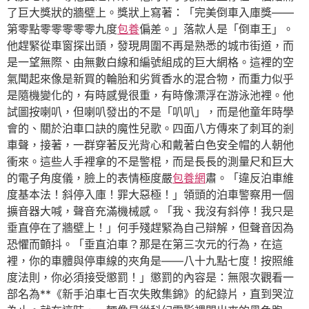
了巨大獎狀的牆壁上。獎狀上寫著：「完美倒車入庫獎——
第零點零零零零零九度
包養
偏差。」落款人是「倒車王」。
他趕緊從車窗探出頭，發現周圍不再是熟悉的城市街道，而
是一望無際、由無數白線和編號組成的巨大網格。這裡的空
氣聞起來像是新買的輪胎和劣質香水的混合物，而重力似乎
是隨機變化的，有時感覺很重，有時像漂浮在游泳池裡。他
試圖按喇叭，但喇叭發出的不是「叭叭」，而是他童年時學
會的、關於泊車口訣的魔性兒歌。四面八方傳來了刺耳的剎
車聲，接著，一群穿著反光背心和戴著白色安全帽的人朝他
衝來。這些人手裡拿的不是警棍，而是長長的測量尺和巨大
的電子角度儀，臉上的表情極度嚴
包養網
肅。「違反泊車維
度基本法！斜停入庫！罪大惡極！」領頭的泊車警察用一個
擴音器大喊，聲音充滿機械感。「我、我沒有斜停！我只是
垂直停在了牆壁上！」何手殘趕緊為自己辯解，但聲音因為
恐懼而顫抖。「垂直泊車？那是在第三次元的行為，在這
裡，你的車體與停車線的夾角是——八十九點七度！按照維
度法則，你必須接受懲罰！」懲罰的內容是：無限次觀看一
部名為**《新手泊車七百次失敗集錦》的紀錄片，直到哭泣