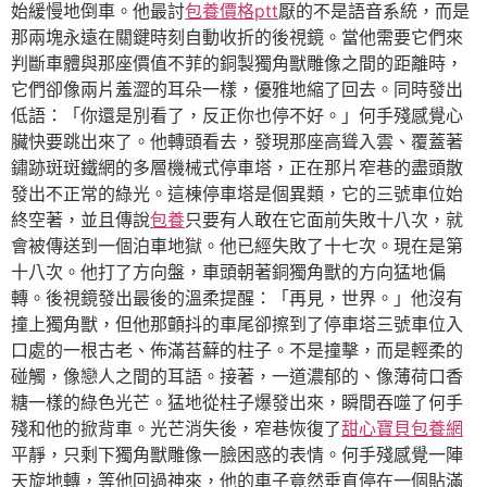
始緩慢地倒車。他最討
包養價格ptt
厭的不是語音系統，而是
那兩塊永遠在關鍵時刻自動收折的後視鏡。當他需要它們來
判斷車體與那座價值不菲的銅製獨角獸雕像之間的距離時，
它們卻像兩片羞澀的耳朵一樣，優雅地縮了回去。同時發出
低語：「你還是別看了，反正你也停不好。」何手殘感覺心
臟快要跳出來了。他轉頭看去，發現那座高聳入雲、覆蓋著
鏽跡斑斑鐵網的多層機械式停車塔，正在那片窄巷的盡頭散
發出不正常的綠光。這棟停車塔是個異類，它的三號車位始
終空著，並且傳說
包養
只要有人敢在它面前失敗十八次，就
會被傳送到一個泊車地獄。他已經失敗了十七次。現在是第
十八次。他打了方向盤，車頭朝著銅獨角獸的方向猛地偏
轉。後視鏡發出最後的溫柔提醒：「再見，世界。」他沒有
撞上獨角獸，但他那顫抖的車尾卻擦到了停車塔三號車位入
口處的一根古老、佈滿苔蘚的柱子。不是撞擊，而是輕柔的
碰觸，像戀人之間的耳語。接著，一道濃郁的、像薄荷口香
糖一樣的綠色光芒。猛地從柱子爆發出來，瞬間吞噬了何手
殘和他的掀背車。光芒消失後，窄巷恢復了
甜心寶貝包養網
平靜，只剩下獨角獸雕像一臉困惑的表情。何手殘感覺一陣
天旋地轉，等他回過神來，他的車子竟然垂直停在一個貼滿