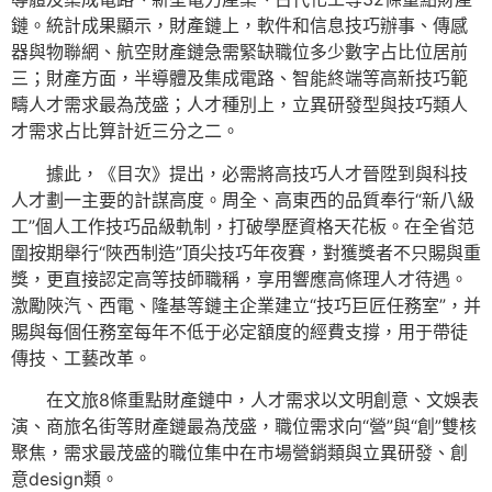
鏈。統計成果顯示，財產鏈上，軟件和信息技巧辦事、傳感
器與物聯網、航空財產鏈急需緊缺職位多少數字占比位居前
三；財產方面，半導體及集成電路、智能終端等高新技巧範
疇人才需求最為茂盛；人才種別上，立異研發型與技巧類人
才需求占比算計近三分之二。
據此，《目次》提出，必需將高技巧人才晉陞到與科技
人才劃一主要的計謀高度。周全、高東西的品質奉行“新八級
工”個人工作技巧品級軌制，打破學歷資格天花板。在全省范
圍按期舉行“陜西制造”頂尖技巧年夜賽，對獲獎者不只賜與重
獎，更直接認定高等技師職稱，享用響應高條理人才待遇。
激勵陜汽、西電、隆基等鏈主企業建立“技巧巨匠任務室”，并
賜與每個任務室每年不低于必定額度的經費支撐，用于帶徒
傳技、工藝改革。
在文旅8條重點財產鏈中，人才需求以文明創意、文娛表
演、商旅名街等財產鏈最為茂盛，職位需求向“營”與“創”雙核
聚焦，需求最茂盛的職位集中在市場營銷類與立異研發、創
意design類。