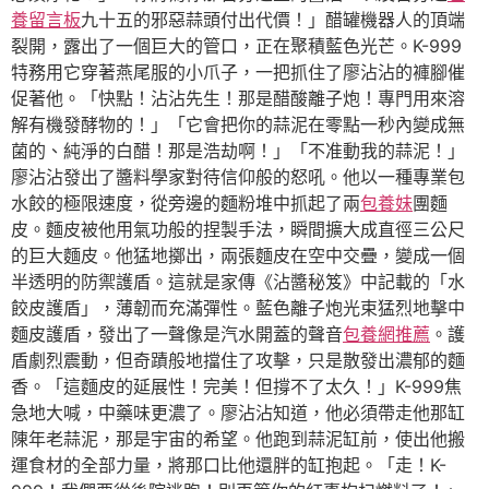
養留言板
九十五的邪惡蒜頭付出代價！」醋罐機器人的頂端
裂開，露出了一個巨大的管口，正在聚積藍色光芒。K-999
特務用它穿著燕尾服的小爪子，一把抓住了廖沾沾的褲腳催
促著他。「快點！沾沾先生！那是醋酸離子炮！專門用來溶
解有機發酵物的！」「它會把你的蒜泥在零點一秒內變成無
菌的、純淨的白醋！那是浩劫啊！」「不准動我的蒜泥！」
廖沾沾發出了醬料學家對待信仰般的怒吼。他以一種專業包
水餃的極限速度，從旁邊的麵粉堆中抓起了兩
包養妹
團麵
皮。麵皮被他用氣功般的捏製手法，瞬間擴大成直徑三公尺
的巨大麵皮。他猛地擲出，兩張麵皮在空中交疊，變成一個
半透明的防禦護盾。這就是家傳《沾醬秘笈》中記載的「水
餃皮護盾」，薄韌而充滿彈性。藍色離子炮光束猛烈地擊中
麵皮護盾，發出了一聲像是汽水開蓋的聲音
包養網推薦
。護
盾劇烈震動，但奇蹟般地擋住了攻擊，只是散發出濃郁的麵
香。「這麵皮的延展性！完美！但撐不了太久！」K-999焦
急地大喊，中藥味更濃了。廖沾沾知道，他必須帶走他那缸
陳年老蒜泥，那是宇宙的希望。他跑到蒜泥缸前，使出他搬
運食材的全部力量，將那口比他還胖的缸抱起。「走！K-