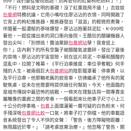
999！我們要從後院逃跑！別再管你的紅棗枸杞燃料了！」
「不行！燃料是文明的基礎！沒了紅棗我飛不遠！」吉娃娃
包養網
特務抗議。它用小嘴咬住廖沾沾的衣領，同時開啟了
它背上的枸杞推進器。推進器發出「滋滋」的輕微煎煮聲，
伴隨著一股濃郁的蔘味爆發。廖沾沾抱著蒜泥缸、K-999咬
著他，一起從撞出來的洞口衝向後院。王醋狂的醋罐機器人
發出尖叫：「別想逃！醬油黨餘
包養網站
孽！我會追上
你！」店內剩下的所有空盤子被醋酸氣波震碎，發出了最後
的哀鳴。廖沾沾的宇宙冒險，就在這片蒜泥、中藥和醋酸的
混亂中，拉開了帷幕。《平行泊車維度：車位爭奪戰》何手
殘的人生，被兩個巨大
包養網站
的陰影籠罩著：停車費，以
及平行泊車。他那輛老舊的掀背車，彷彿繼承了他所有的駕
駛焦慮，從未在他需要時提供過任何幫助。今天，他面臨的
是城市傳說中最恐怖的挑戰，一條夾在理髮店與一間專賣金
屬雕像的畫廊之間的窄巷。一個看起來比他車子尺寸小上三
十公分的停車格，
包養
上面還灑著一層可疑的白色粉末。何
手殘深吸
包養網比較
一口氣。將車子打了倒檔。他的車載語
音系統發出了令人不快的女聲：「警告，後方障礙物距離：
無限趨近於零。」「請考慮放棄治療。」他忽略了警告，開