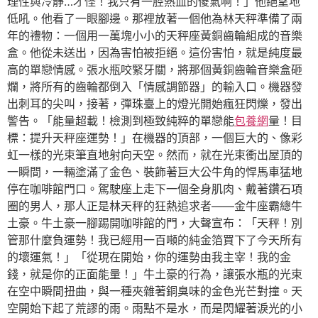
理性與冷靜…才怪！我只有一腔熱血的傻氣啊！」他絕望地
低吼。他看了一眼腳邊。那裡放著一個他為林天秤準備了兩
年的禮物：一個用一萬塊小小的天秤座黃銅齒輪組成的音樂
盒。他從未送出，因為害怕被拒絕。這份害怕，就是純度最
高的單戀情感。張水瓶咬緊牙關，將那個黃銅齒輪音樂盒砸
爛，將所有的齒輪都倒入「情感調節器」的輸入口。機器發
出刺耳的尖叫，接著，彈珠臺上的燈光開始瘋狂閃爍，發出
警告。「能量超載！檢測到極致純粹的單戀能
包養網
量！目
標：提升天秤座運勢！」在機器的頂部，一個巨大的、像彩
虹一樣的光束筆直地射向天空。然而，就在光束衝出屋頂的
一瞬間，一輛塗滿了金色、裝飾著巨大公牛角的悍馬車猛地
停在咖啡館門口。駕駛座上走下一個全身肌肉、戴著鑽石項
圈的男人，那人正是林天秤的狂熱追求者——金牛座霸總牛
土豪。牛土豪一腳踢開咖啡館的門，大聲宣布：「天秤！別
管那什麼負運勢！我已經用一百噸的純金箔買下了今天所有
的壞運氣！」「從現在開始，你的運勢由我主宰！我的金
錢，就是你的正面能量！」牛土豪的行為，讓張水瓶的光束
在空中瞬間扭曲，與一種夾雜著銅臭味的金色光芒對撞。天
空開始下起了荒謬的雨。雨點不是水，而是閃耀著淚光的小