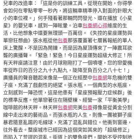
兒車的改造車：「這是你的訓練工具，從現在開始，你得學
會如何在零點零零一秒內，將這輛車精準停入對面的針眼大
小的車位裡。」何手殘看著那輛閃閃發光、還在播放《小星
星》的嬰兒車，感到一陣眩暈。泊車
包養網心得
維度的生
活，比他想象中還要無理頭一百萬倍。《失控的星座運勢與
單戀狂想曲》張水瓶從他
包養
那張覆蓋著七層舊報紙的單人
床上驚醒，不是因為鬧鐘，而是因為屋頂傳來了一陣震耳欲
聾的廣播聲。「緊急！緊急！今日星座運勢超級大修正！所
有天秤座請注意！由於月球剛剛打了一個噴嚏，您的戀愛機
率從昨日的百分之九十九點九，陡降至負百分之八十七！」
廣播員的聲音聽起來像是一個正在經歷中
包養網
年危機的雙
子座，充滿了戲劇性的絕望。張水瓶，一個典型的水瓶座，
立刻感到一陣恐慌，這是他患有「星座預報壓力症候群」後
的標準反應。他單戀著住在隔壁棟、經營一家「平衡美學」
咖啡館的林天秤。林天秤
包養網
完美
包養
得像是從黃金分割
線中走出來的藝術品。而張水瓶的人生，則像一團被獅子座
暴君隨意亂踢的毛線球，充滿了混亂與錯位。他衝到窗邊，
往外看去。整座城市已經因為這個突如其來的「超級修正」
而陷入了荒謬的混亂。街道上的雙魚座們，開始不受控制地