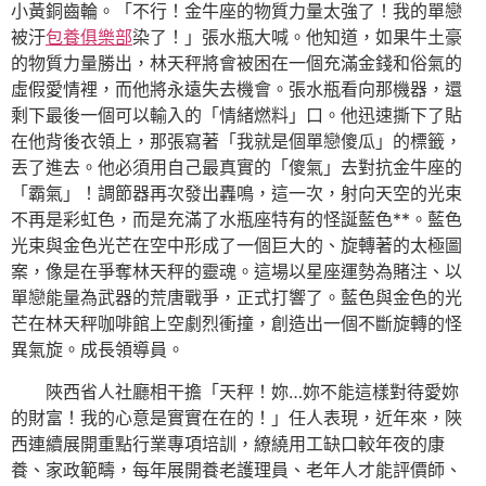
小黃銅齒輪。「不行！金牛座的物質力量太強了！我的單戀
被汙
包養俱樂部
染了！」張水瓶大喊。他知道，如果牛土豪
的物質力量勝出，林天秤將會被困在一個充滿金錢和俗氣的
虛假愛情裡，而他將永遠失去機會。張水瓶看向那機器，還
剩下最後一個可以輸入的「情緒燃料」口。他迅速撕下了貼
在他背後衣領上，那張寫著「我就是個單戀傻瓜」的標籤，
丟了進去。他必須用自己最真實的「傻氣」去對抗金牛座的
「霸氣」！調節器再次發出轟鳴，這一次，射向天空的光束
不再是彩虹色，而是充滿了水瓶座特有的怪誕藍色**。藍色
光束與金色光芒在空中形成了一個巨大的、旋轉著的太極圖
案，像是在爭奪林天秤的靈魂。這場以星座運勢為賭注、以
單戀能量為武器的荒唐戰爭，正式打響了。藍色與金色的光
芒在林天秤咖啡館上空劇烈衝撞，創造出一個不斷旋轉的怪
異氣旋。成長領導員。
陜西省人社廳相干擔「天秤！妳…妳不能這樣對待愛妳
的財富！我的心意是實實在在的！」任人表現，近年來，陜
西連續展開重點行業專項培訓，繚繞用工缺口較年夜的康
養、家政範疇，每年展開養老護理員、老年人才能評價師、