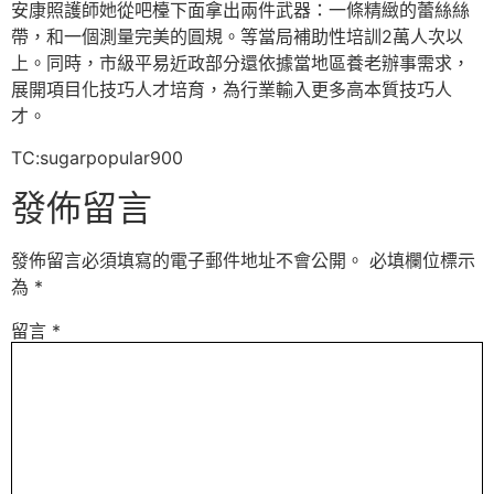
安康照護師她從吧檯下面拿出兩件武器：一條精緻的蕾絲絲
帶，和一個測量完美的圓規。等當局補助性培訓2萬人次以
上。同時，市級平易近政部分還依據當地區養老辦事需求，
展開項目化技巧人才培育，為行業輸入更多高本質技巧人
才。
TC:sugarpopular900
發佈留言
發佈留言必須填寫的電子郵件地址不會公開。
必填欄位標示
為
*
留言
*