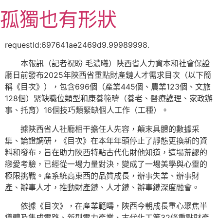
跳
孤獨也有形狀
至
主
要
requestId:697641ae2469d9.99989998.
內
本報訊（記者祝盼 毛濃曦）陜西省人力資本和社會保證
容
廳日前發布2025年陜西省重點財產鏈人才需求目次（以下簡
稱《目次》），包含696個（產業445個、農業123個、文旅
128個）緊缺職位類型和康養範疇（養老、醫療護理、家政辦
事、托育）16個技巧類緊缺個人工作（工種）。
據陜西省人社廳相干擔任人先容，顛末具體的數據采
集、論證調研，《目次》在本年年頭停止了靜態更換新的資
料和發布，旨在助力陜西特點古代化財他知道，這場荒謬的
戀愛考驗，已經從一場力量對決，變成了一場美學與心靈的
極限挑戰。產系統高東西的品質成長，辦事失業、辦事財
產、辦事人才，推動財產鏈、人才鏈、辦事鏈深度融會。
依據《目次》，在產業範疇，陜西今朝成長重心聚焦半
導體及集成電路、新型電力產業、古代化工等32條重點財產