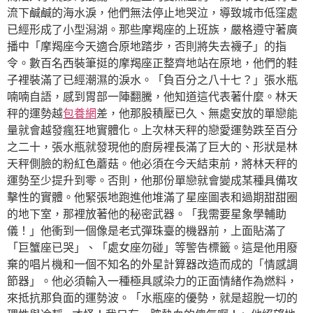
流下鹹鹹的海水淚，他們無法停止地哭泣，導致城市低窪處
已經形成了小型潟湖。那些摩羯座的上班族，嚴格遵守著廣
播中「摩羯座今天適合原地踏步，否則將失去襪子」的指
令。數百名西裝筆挺的摩羯座正整齊地站在原地，他們的鞋
子裡裝滿了已經潮濕的淚水。「負百分之八十七？」張水瓶
喃喃自語，感到胃部一陣翻騰，他知道這代表著什麼。林天
秤的運勢越
包養網
差，他那股積壓已久、無處安放的單戀能
量就會越發瘋狂地實體化。上次林天秤的戀愛運勢跌至百分
之二十，張水瓶就發現他的廚房裡長滿了巨大的、形狀是林
天秤側臉的粉紅色蘑菇。他必須在今天結束前，將林天秤的
運勢至少提升到零。否則，他那份單戀就會變成某種具備攻
擊性的實體。他緊張地跑進他堆滿了星座圖表和過期甜甜圈
的地下室，那裡放著他的秘密武器。「我需要星象學輔助
儀！」他衝到一個像是老式彈珠臺的機器前，上面貼滿了
「巨蟹座已哭」、「處女座勿碰」等警告標籤。這是他用廢
棄的唱片機和一個不知名的外星計算器改造而成的「情感調
節器」。他必須輸入一種極具感染力的正面情緒作為燃料，
來抵抗那負面的運勢波。「水瓶座的優勢，就是超脫一切的