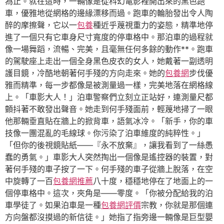
為止。就在這時，一輛像是從科幻電影裡開出來的黑色跑
車，優雅地從網格的邊緣漂移而過。跑車的輪胎發出令人陶
醉的摩擦聲，它以一
包養
種近乎蔑視重力的姿態，精準地停
進了一個只有它車身尺寸寬度的停車格中。那泊車的過程就
像一場舞蹈，流暢、完美，且毫無任何多餘的動作**。跑車
的駕駛座上走出一個全身黑色皮衣的女人，她戴著一副透明
護目鏡，冷酷地朝著何手殘的方向走來。她的
包養網
步伐優
雅而精準，每一步都像是被測量過一樣，完美地落在網格線
上。「車影大人！」泊車警察們立刻立正站好，連測量尺都
顫抖著不敢發出聲音。她走到何手殘面前，輕蔑地掃了一眼
他那輛垂直貼在牆上的掀背車，語氣冰冷。「新手，你的車
技像一團混亂的毛線球。你污染了泊車維度的純粹性。」
「但你的後視鏡貼紙——『永不放棄』，讓我看到了一絲愚
蠢的勇氣。」車影大人突然掏出一個像是遙控器的裝置，對
著何手殘的車子按了一下。何手殘的車子從牆上脫落，在空
中旋轉了一百
包養網推薦
八十度，穩穩地停在了地面上的一
個停車格中。這次，夾角是——零度。「你被分配給我的泊
車學徒了。如果泊車是一種
包養網評價
宗教，你就是那個連
方向盤都沒摸過的新信徒。」她指了指旁邊一輛像是巨型嬰