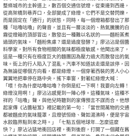
整條城市的主幹道上，數百個交通信號燈，從東邊到西邊，
從高架橋到巷弄口，全部變成了綠燈。它們不是交替閃爍，
而是固定在「通行」的狀態，同時，每一個燈箱都發出了那
種「咕嚕咕嚕」的聲音，並且有一層淡淡的、熱氣騰騰的白
霧從燈箱的頂部冒出，散發出一種難以名狀的——麵粉蒸煮
過頭的氣味。「麵粉焦慮？還是過度發酵？」廖沾沾是個醬
料學家，對所有食物相關的氣味都極度敏感。他聞出來了，
這是一種只有在極度巨大的麵團因為壓力過大而散發出的氣
味。街上的行人陷入了混亂。汽車不知道該走還是該停，因
為無論從哪個方向看，都是綠燈。一個穿著西裝的男人小心
翼翼地把車停在路中央，搖下車窗，對著紅綠燈大喊：
「喂！你為什麼咕嚕咕嚕？你倒是紅一下啊！我要向左轉！
綠燈沒用啊！」廖沾沾感覺到一陣心悸。這種氣味，這種不
祥的「咕嚕」聲，與他兒時聽到的家傳預言不謀而合。他想
起家傳《沾醬秘笈》裡記載的第一句：「當世間萬物的交通
都被麵皮的氣味籠罩，且燈號恒綠、聲如湯沸時，便是宇宙
水餃臨界點到來之時。」「七點五個地球年…怎麼這麼
快？」廖沾沾猛地衝回店裡，衝到後廚，打開了一個藏在舊