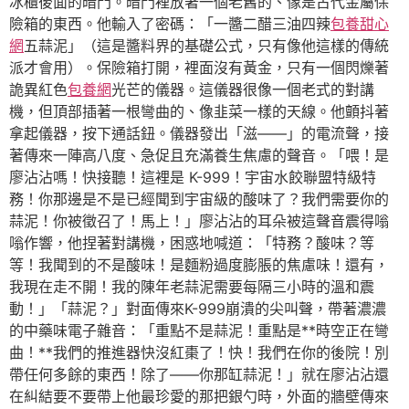
冰櫃後面的暗門。暗門裡放著一個老舊的、像是古代金屬保
險箱的東西。他輸入了密碼：「一醬二醋三油四辣
包養甜心
網
五蒜泥」（這是醬料界的基礎公式，只有像他這樣的傳統
派才會用）。保險箱打開，裡面沒有黃金，只有一個閃爍著
詭異紅色
包養網
光芒的儀器。這儀器很像一個老式的對講
機，但頂部插著一根彎曲的、像韭菜一樣的天線。他顫抖著
拿起儀器，按下通話鈕。儀器發出「滋——」的電流聲，接
著傳來一陣高八度、急促且充滿養生焦慮的聲音。「喂！是
廖沾沾嗎！快接聽！這裡是 K-999！宇宙水餃聯盟特級特
務！你那邊是不是已經聞到宇宙級的酸味了？我們需要你的
蒜泥！你被徵召了！馬上！」廖沾沾的耳朵被這聲音震得嗡
嗡作響，他捏著對講機，困惑地喊道：「特務？酸味？等
等！我聞到的不是酸味！是麵粉過度膨脹的焦慮味！還有，
我現在走不開！我的陳年老蒜泥需要每隔三小時的溫和震
動！」「蒜泥？」對面傳來K-999崩潰的尖叫聲，帶著濃濃
的中藥味電子雜音：「重點不是蒜泥！重點是**時空正在彎
曲！**我們的推進器快沒紅棗了！快！我們在你的後院！別
帶任何多餘的東西！除了——你那缸蒜泥！」就在廖沾沾還
在糾結要不要帶上他最珍愛的那把銀勺時，外面的牆壁傳來