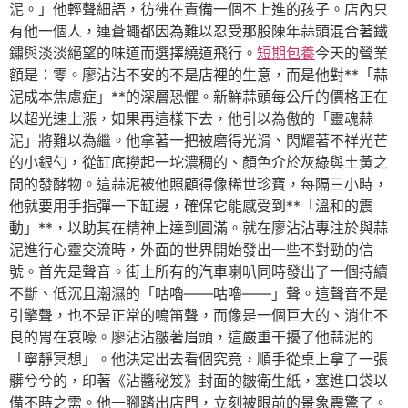
泥。」他輕聲細語，彷彿在責備一個不上進的孩子。店內只
有他一個人，連蒼蠅都因為難以忍受那股陳年蒜頭混合著鐵
鏽與淡淡絕望的味道而選擇繞道飛行。
短期包養
今天的營業
額是：零。廖沾沾不安的不是店裡的生意，而是他對**「蒜
泥成本焦慮症」**的深層恐懼。新鮮蒜頭每公斤的價格正在
以超光速上漲，如果再這樣下去，他引以為傲的「靈魂蒜
泥」將難以為繼。他拿著一把被磨得光滑、閃耀著不祥光芒
的小銀勺，從缸底撈起一坨濃稠的、顏色介於灰綠與土黃之
間的發酵物。這蒜泥被他照顧得像稀世珍寶，每隔三小時，
他就要用手指彈一下缸邊，確保它能感受到**「溫和的震
動」**，以助其在精神上達到圓滿。就在廖沾沾專注於與蒜
泥進行心靈交流時，外面的世界開始發出一些不對勁的信
號。首先是聲音。街上所有的汽車喇叭同時發出了一個持續
不斷、低沉且潮濕的「咕嚕——咕嚕——」聲。這聲音不是
引擎聲，也不是正常的鳴笛聲，而像是一個巨大的、消化不
良的胃在哀嚎。廖沾沾皺著眉頭，這嚴重干擾了他蒜泥的
「寧靜冥想」。他決定出去看個究竟，順手從桌上拿了一張
髒兮兮的，印著《沾醬秘笈》封面的皺衛生紙，塞進口袋以
備不時之需。他一腳踏出店門，立刻被眼前的景象震驚了。