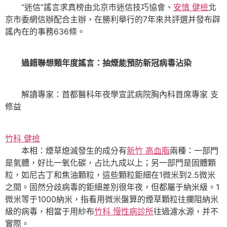
“迷信”謠言求真榜由北京市迷信技巧協會、
安慎 健檢
北
京市委網信辦配合主辦，在勝利舉行的7年來共評選并發布辟
謠內在的事務636條。
過錯聯想類年度謠言：抽煙能預防新冠病毒沾染
解讀專家：首都醫科年夜學宣武病院胸內科首席專家 支
修益
竹科 健檢
本相：煙草熄滅發生的成分有
新竹 高血脂
兩種：一部門
是氣體，好比一氧化碳，占比九成以上；另一部門是固體顆
粒，如尼古丁和焦油顆粒，這些顆粒鉅細在1微米到2.5微米
之間。固然分歧病毒的鉅細差別很年夜，但都屬于納米級。1
微米等于1000納米，指看用微米盤算的煙草顆粒往攔阻納米
級的病毒，相當于用紗布
竹科 慢性病診所
往過濾水源，并不
實際。