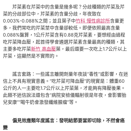
芹菜素在芹菜中的含量是幾多呢？分歧種類的芹菜及芹
菜的分歧部位中，芹菜素的含量分歧，年夜致在
0.003%-0.088%之間；並且葉子中
竹科 慢性病診所
含量更
多，我們常吃的芹菜莖中含量卻較低。即便依照最高含量
0.088%盤算，1公斤芹菜含有0.88克芹菜素，要想經由過程
吃芹菜降血壓，起首得學會遴選芹菜素含量最高的種類，其
主要多吃芹菜
新竹 高血壓
葉，最后還要一次吃上1.7公斤以上
芹菜，這顯然是不實際的。
謠言套路：一些謠言離開劑量年夜談“毒性”或影響，在迷
信上不具有現實意義。“吃芹菜可降血壓”的現實是：體重60
公斤的人一主要吃1.7公斤以上芹菜葉，才能夠有降壓後果。
此類不迷信說法還包含“病院安檢儀輻射很是年夜，會影響胎
兒安康”“喝牛奶會激發纖維腺瘤”等。
偏見效應類年度謠言：發明結節要當即切除，不然會癌
變