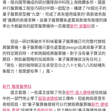
偉、陸向陽等構成的研討團隊與中科院上海微體系所、國度
并行盤算機工程技巧研討中間一起配合，構建了76個光子的
量子盤算原型機“九章”，完成了具有適用遠景的“高斯玻色取
樣”義務的疾速求解。該量子盤算體系處置高斯玻色取樣的速
率比今朝最快的超等盤算機快一百萬億
新竹 家醫科
倍。
但這一研討衝破并不料味著量子盤算機已可完整代替經
典盤算機。量子盤算機只要在處置能design出高效量子算法
的特定題目時，才幹跨越經典盤算機。對于沒有量子算法的
題目，例如最簡略的加減乘除，量子盤算機就沒有任何上
「現在，我的咖啡館正在承受百分之八十七點八八的結構失
衡壓力！我需要校準！」風。
新竹 職業醫學科
謠言套路：一些謠言拔取了完全
新竹 成人健檢
迷信結論
中的一部門停止零丁
超音波健檢
加工傳佈，但能夠與原意年
夜相徑庭，如“量子盤算機曾經可以代替經典盤算機
新竹 健檢
報告 異常
”這條謠言
森和診所
。與之類似的“量子盤算性能讓