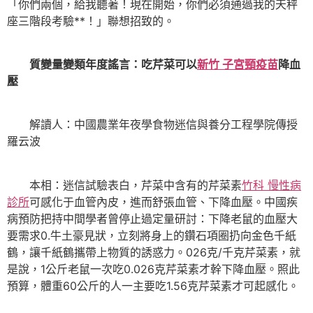
「你們兩個，給我聽著！現在開始，你們必須通過我的天秤
座三階段考驗**！」聯想招致的。
質變量變類年度謠言：吃芹菜可以
新竹 子宮頸疫苗
降血
壓
解讀人：中國農業年夜學食物迷信與養分工程學院傳授
羅云波
本相：迷信試驗表白，芹菜中含有的芹菜素
竹科 慢性病
診所
可感化于血管內皮，進而舒張血管、下降血壓。中國疾
病預防把持中間學者曾停止過定量研討：下降老鼠的血壓大
要需求0.牛土豪見狀，立刻將身上的鑽石項圈扔向金色千紙
鶴，讓千紙鶴攜帶上物質的誘惑力。026克/千克芹菜素，就
是說，1公斤老鼠一次吃0.026克芹菜素才幹下降血壓。照此
預算，體重60公斤的人一主要吃1.56克芹菜素才可起感化。