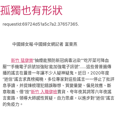
跳
孤獨也有形狀
至
主
要
requestId:69724d51a5c7a2.37657365.
內
容
中國婦女報·中國婦女網記者 富東燕
新竹 猛健樂
“抽煙能預防新冠病毒沾染”“吃芹菜可降血
壓”“‘手機電子訊號加強貼’能加強電子訊號”……這些曾普遍傳
播的謠言在曩昔一年讓不少人疑神疑鬼。近日，2020年度
“迷信”謠言求真榜揭曉，多位專家對這些謠言一一停止了批評
息爭讀，并提煉梳理犯錯誤聯想、質變量變、偏見效應、斷
章取義、借“技”
新竹 入職健檢
賣貨、夸年夜其詞等六年夜謠
言套路，領導大師感性質疑，自力思慮，以進步對“迷信”謠言
的免疫力。