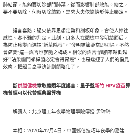
肺結節，能夠要切除部門肺葉，從而影響肺部效能。總之，
要不要切除、何時切除結節，需求大夫依據情形停止鑒定。
謠言套路：過火依靠思想定勢和刻板印象，會使人掉往
感性、客不雅的判定。此刻，良多人在體檢中發明結節后，
為防止癌變而選擇“斬草除根”，“發明結節要當即切除，不然
會癌變”這一謠言也就隨之構成。相似的謠言“體脂率越低越
好”“沾染幽門螺桿菌必定會得胃癌”，也是逢迎了人們的偏見
效應，把題目息爭決計劃簡略化了。
斷
供膳健檢
章取義類年度謠言：量子盤
新竹 HPV疫苗
算
機曾經可以代替經典盤算機
解讀人：北京理工年夜學物理學院傳授 尹璋琦
本相：2020年12月4日，中國迷信技巧年夜學的潘建