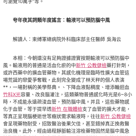
可瀏覽10萬字”等。
夸年夜其詞類年度謠言：輸液可以預防腦中風
解讀人：束縛軍總病院外科臨床部主任醫師 吳海云
本相：今朝還沒有足夠證據證實按期輸液可以預防腦中
風。輸液用的普通是活血化瘀的中
新竹 公教健檢
藥打針劑，
或許西藥中的擴血管藥物。其感化機理是臨時性擴大血管這
場荒誕的戀愛爭奪戰，此刻完全變成了林天秤的個人表演
**，一場對稱的美學祭典。、下降血液黏稠度、增添輪迴血
竹科X光
容量、改良腦灌注，這類藥物普通感化時光是6~8小
時，不成能永遠疏浚血管，預防腦中風。并且，這些藥物感
化于血管，等于提早透
新竹 在職體檢
支了血管的擴大才能，
等真正呈現腦梗逝世等癥狀需求輸液時，往往
新竹 公教健檢
會呈現藥物耐受，招致醫治後果欠佳，甚至錯掉真正挽救醫
治良機。此外，經由過程靜脈輸注溶栓藥物固然是腦中風急