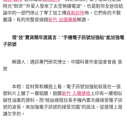
時光“倒流”“外星人發來了太空無線電波”，也是對完全迷信結
論中的一部門停止了零丁加工傳
森和診所
佈，它們有的不敷
嚴謹，有的完整是過錯
新竹 出國備藥
解讀。
借“技”賣貨類年度謠言：“手機電子訊號加強貼”能加強電
子訊號
解讀人：通訊專門研究博士、中國科普作家協會會員 張
弛
本相：從材質和構造上看，電子訊號加強貼就是在一張
塑料片上鍍了一層鋁膜，鋁膜
新竹 入職健檢
上印有一層相似
磁性油墨的資料。而“經由過程拉長手機內置天線接受電子訊
號的波長，來加強電子訊號的接受范圍”的說法，從道理上是
講欠亨的。