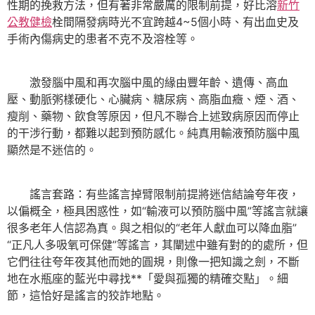
性期的挽救方法，但有著非常嚴厲的限制前提，好比溶
新竹
公教健檢
栓間隔發病時光不宜跨越4~5個小時、有出血史及
手術內傷病史的患者不克不及溶栓等。
激發腦中風和再次腦中風的緣由豐年齡、遺傳、高血
壓、動脈粥樣硬化、心臟病、糖尿病、高脂血癥、煙、酒、
瘦削、藥物、飲食等原因，但凡不聯合上述致病原因而停止
的干涉行動，都難以起到預防感化。純真用輸液預防腦中風
顯然是不迷信的。
謠言套路：有些謠言掉臂限制前提將迷信結論夸年夜，
以偏概全，極具困惑性，如“輸液可以預防腦中風”等謠言就讓
很多老年人信認為真。與之相似的“老年人獻血可以降血脂”
“正凡人多吸氧可保健”等謠言，其闡述中雖有對的的處所，但
它們往往夸年夜其他而她的圓規，則像一把知識之劍，不斷
地在水瓶座的藍光中尋找**「愛與孤獨的精確交點」。細
節，這恰好是謠言的狡詐地點。