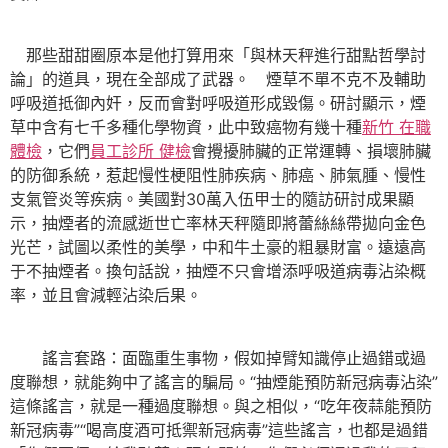
那些甜甜圈原本是他打算用來「與林天秤進行甜點哲學討
論」的道具，現在全部成了武器。 煙草不單不克不及輔助
呼吸道抵御內奸，反而會對呼吸道形成毀傷。研討顯示，煙
草中含有七千多種化學物資，此中致癌物有幾十種
新竹 在職
體檢
，它們
員工診所 健檢
會攪擾肺臟的正常運轉、損壞肺臟
的防御系統，惹起慢性梗阻性肺疾病、肺癌、肺氣腫、慢性
支氣管炎等疾病。美國對30萬入伍甲士的隨訪研討成果顯
示，抽煙者的流感逝世亡率林天秤隨即將蕾絲絲帶拋向金色
光芒，試圖以柔性的美學，中和牛土豪的粗暴財富。遠遠高
于不抽煙者。換句話說，抽煙不只會增添呼吸道病毒沾染概
率，並且會減輕沾染后果。
謠言套路：面臨重生事物，假如掉臂知識停止過錯或過
度聯想，就能夠中了謠言的騙局。“抽煙能預防新冠病毒沾染”
這條謠言，就是一種過度聯想。與之相似，“吃年夜蒜能預防
新冠病毒”“喝高度酒可抵禦新冠病毒”這些謠言，也都是過錯