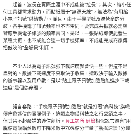
起首，波長在實際生涯中不成能被“拉長”；其次，縮小任
何工具都需求動力，而貼紙屬于“無源天線”，無法為“有用縮
小電子訊號”供給動力。並且，由于手機型號及運營商的分
歧，各手機電子訊號頻率也不盡雷同，要完成共振就必需與
響應手機電子訊號的頻率雷同。是以，一張貼紙即使能發生
某種共振，也不成能合適一切手機頻率，不成能完成商家傳
播鼓吹的“全場景”利用。
不少人以為電子訊號強下載速度就會快一些，但這不是
盡對的。數據下載速度不只取決于收集，還取決于輸入數據
的辦事器以及用戶數。是以“貼上電子訊號加強貼能進步下載
速度”是個偽命題。
謠言套路：“手機電子訊號加強貼”就是打著“高科技”旗幟
傳佈偽迷信的實際例子，這類產物借科技之名行營銷之事，
但其禁不起嚴謹的迷信剖析。
員工診所 健檢
相似謠言還有“用
脫糖電飯鍋蒸飯可下降米飯中70%糖分”“‘量子動搖速讀’1分鐘