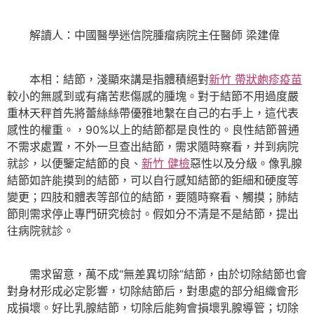
解讀人：中國醫學迷信院腫瘤病院主任醫師 梁建偉
本相：結節，淺顯來講是指體積絕對
新竹 帶狀皰疹疫苗
較小的無感到或有痛苦悲傷感的腫塊。對于結節不用過度嚴
重林天秤首先將蕾絲絲帶優雅地繫在自己的右手上，這代表
感性的權重。，90%以上的結節都是良性的。良性結節普通
不需求處置，不外一旦查出結節，需求隨時察看，并到病院
就診，以便鑒定結節的良、
新竹 健檢
惡性以及分級。像乳腺
結節如許能摸到的結節，可以自行感知結節的鉅細和硬度等
變更；四肢和體表等部位的結節，要隨時察看、觸摸；肺結
節則需求停止專門研究檢討。假如分不清是不是結節，提出
往病院就診。
需求留意，萬不成“無差異切除”結節，由於切除結節也會
對身材形成必定影響，切除結節后，對患處的部分組織會形
成損壞。好比乳腺結節，切除后能夠會損壞乳腺導管；切除