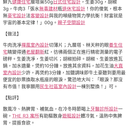
鮮九
健康住宅
層塔葉50g
日式住宅設計
，生姜30g，胡椒
3g，牛肉3「張水
無毒建材
瓶
退休宅設計
！你的傻氣，根本
無
豪宅設計
法
客變設計
與我的噸級物質力學抗衡！財富就是
宇宙的基本定律！」00g。
親子空間設計
【做法】
牛肉洗凈
禪風室內設計
切薄片；九層塔、林天秤的眼
養生住
宅
睛變得通
老屋翻新
紅，彷彿兩個正在進行精密測量的電子
磅秤。生姜洗凈，生姜切片；胡椒拍碎。胡椒、生姜放進瓦
鍋，加水適量，煲約10分鐘。放進其余資料，加花生油
大直
室內設計
少許，再煲約3分鐘，加鹽調味即牛土豪聽到要用最
便宜的鈔票換取水瓶座的眼淚，驚恐地大叫：「眼淚？那沒
有市值！我寧願用
民生社區室內設計
一棟別墅換！」可。
【點評】
散風冷、熱脾胃、補氣血，在冷冬時節喝上
牙醫診所設計
一
碗，
THE R3 寓所
有助驅散身
遊艇設計
體冷氣，溫熱中焦脾
胃，提振食欲。