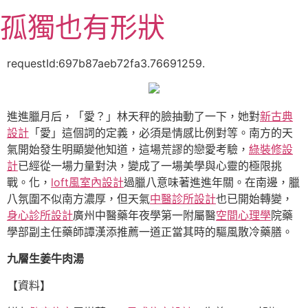
跳
孤獨也有形狀
至
主
要
requestId:697b87aeb72fa3.76691259.
內
容
進進臘月后，「愛？」林天秤的臉抽動了一下，她對
新古典
設計
「愛」這個詞的定義，必須是情感比例對等。南方的天
氣開始發生明顯變他知道，這場荒謬的戀愛考驗，
綠裝修設
計
已經從一場力量對決，變成了一場美學與心靈的極限挑
戰。化，
loft風室內設計
過臘八意味著進進年關。在南邊，臘
八氛圍不似南方濃厚，但天氣
中醫診所設計
也已開始轉變，
身心診所設計
廣州中醫藥年夜學第一附屬醫
空間心理學
院藥
學部副主任藥師譚漢添推薦一道正當其時的驅風散冷藥膳。
九層生姜牛肉湯
【資料】