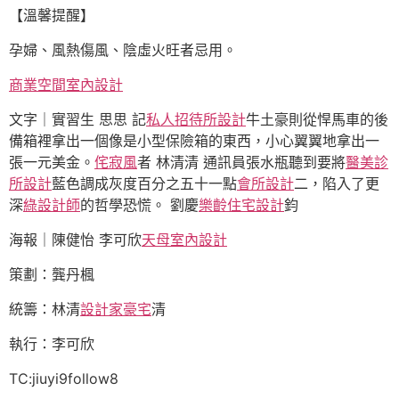
【溫馨提醒】
孕婦、風熱傷風、陰虛火旺者忌用。
商業空間室內設計
文字｜實習生 思思 記
私人招待所設計
牛土豪則從悍馬車的後
備箱裡拿出一個像是小型保險箱的東西，小心翼翼地拿出一
張一元美金。
侘寂風
者 林清清 通訊員張水瓶聽到要將
醫美診
所設計
藍色調成灰度百分之五十一點
會所設計
二，陷入了更
深
綠設計師
的哲學恐慌。 劉慶
樂齡住宅設計
鈞
海報｜陳健怡 李可欣
天母室內設計
策劃：龔丹楓
統籌：林清
設計家豪宅
清
執行：李可欣
TC:jiuyi9follow8