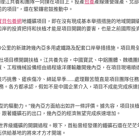
司理江共養和團隊一向撲在項目上。投產
包養
產線運營達產、北部
前的項目”，還在緊鑼密鼓推動中。
寶貝包養網
地鐵礦項目，即在沒有現成基本舉措措施的地域開闢礦山
口岸的投資把持和扶植才能是項目開闢的要害，也是之前國際投資
0公里的新建跨幾內亞多用處鐵路及配套口岸舉措措施。項目周全
杜項目標開闢扶植。江共養先容，中國寶武、中鋁團體、魏橋團
質、工程機械設備經由過程遠洋運輸離開幾內亞，在項目現場順
技巧挑釁、瘧疾傷冷、綿延旱季……處理艱苦簡直是項目團隊任
義務。各方都承認，假如不是中國企業介入，項目不成能完成疾速
型的驅動力。”幾內亞方面給出如許一條評價。據先容，項目扶
。跟著鐵礦石的出口，幾內亞的經濟無望完成疾速增加。
座世界級鐵礦的開闢過程。眼下，首船曾經發運的鐵礦石還在茫茫
石供給基地的將來才方才開端。