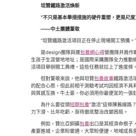
坦贊鐵路激活煥新
“不只是基本舉措措施的硬件重塑，更是尺度
——中土團體董敬
“坦贊鐵路激活項目正在停止現場開工預備。
是design團隊與運
包養網心得
營團隊并肩作
生孩子生涯營地地址；是國際采購團隊全力推動
活項目舉辦開工典禮，這些任務就拉上了進度條
但對董敬來說，他與坦贊
包養故事
鐵路激活
的配合心愿，但此前相干測驗考試均因經濟不具有
與質感互換。牛土豪，你必須用你最便宜的一張鈔
為什么要從頭
短期包養
“激活”這條陳舊線
力下滑、比年吃虧，亟待徹底整治改變困局。
例如，贊比亞銅礦
包養
出口是其經濟命根子
產要進城，企業盼靈通，大眾盼便捷，地域成長