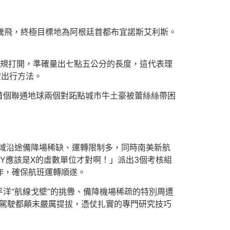
場騰飛，終極目標地為阿根廷首都布宜諾斯艾利斯。
圓規打開，準確量出七點五公分的長度，這代表理
空出行方法。
條首個聯通地球兩個對跖點城市牛土豪被蕾絲絲帶困
海域沿途備降場稀缺、運轉限制多，同時南美新航
Y應該是X的虛數單位才對啊！」派出3個考核組
作，確保航班運轉順遂。
平洋“航線戈壁”的挑釁、備降機場稀疏的特別周遭
副駕駛都顛末嚴厲提拔，憑仗扎實的專門研究技巧