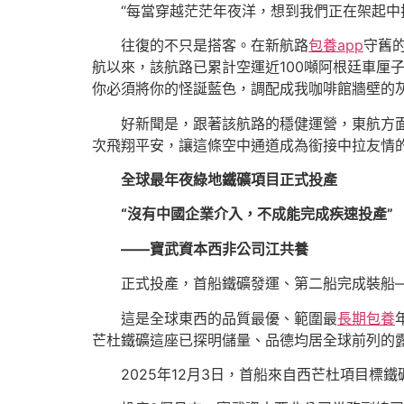
“每當穿越茫茫年夜洋，想到我們正在架起
往復的不只是搭客。在新航路
包養app
守舊
航以來，該航路已累計空運近100噸阿根廷車厘
你必須將你的怪誕藍色，調配成我咖啡館牆壁的
好新聞是，跟著該航路的穩健運營，東航方面
次飛翔平安，讓這條空中通道成為銜接中拉友情的
全球最年夜綠地鐵礦項目正式投產
“沒有中國企業介入，不成能完成疾速投產
——寶武資本西非公司江共養
正式投產，首船鐵礦發運、第二船完成裝船
這是全球東西的品質最優、範圍最
長期包養
芒杜鐵礦這座已探明儲量、品德均居全球前列的
2025年12月3日，首船來自西芒杜項目