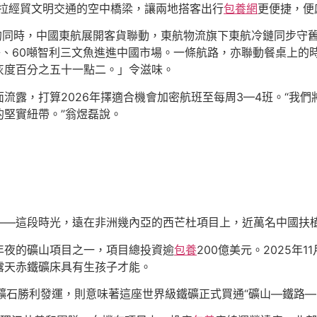
中拉經貿文明交通的空中橋梁，讓兩地搭客出行
包養網
更便捷，便
的同時，中國東航展開客貨聯動，東航物流旗下東航冷鏈同步守
子、60噸智利三文魚進進中國市場。一條航路，亦聯動餐桌上的
灰度百分之五十一點二。」令滋味。
流露，打算2026年擇適合機會加密航班至每周3—4班。“我
堅實紐帶。”翁煜磊說。
”
——這段時光，遠在非洲幾內亞的西芒杜項目上，近萬名中國扶
年夜的礦山項目之一，項目總投資逾
包養
200億美元。2025年1
露天赤鐵礦床具有生孩子才能。
標鐵礦石勝利發運，則意味著這座世界級鐵礦正式買通“礦山—鐵路