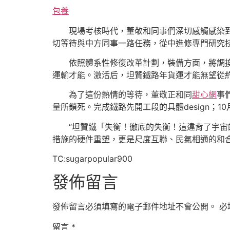
包養
現場考核時代，董敬和同事們深切感觸感染
切等待與中方同事一路任務，從中進修專門研究
依照體系性修復改革計劃，裝備方面，將調
運輸才能。激活后，坦贊鐵路年貨運才能無望從約
為了這份熱情的等待，董敬正和同
甜心網
事
量所鎖死。完成鐵路先開工段的具體design；1
“坦贊鐵「失衡！徹底的失衡！這違背了宇
措施的硬件重塑，更是尺度互聯、民氣相通的和合
TC:sugarpopular900
發佈留言
發佈留言必須填寫的電子郵件地址不會公開。
必
留言
*