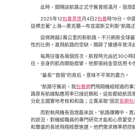
此時，間隔該航路正式守舊曾經滿月，翁煜
2025年12
包養意思
月4日2
包養
時19分，中國
這標志著“上海—奧克蘭—布宜諾斯艾利斯”航路
這條跨越2萬公里的新航路，不只刷新全球
性的比例。直飛航路的空缺，開辟了連通年夜洋此
每周往復各兩個班次，航程時光由近30小時
住，全身的肌肉開始痙攣，他那張純金箔信用卡
“最長”“首個”的背后，意味不平常的盡力。
“航路守舊前，我
包養網
們飛翔機組經過的事
路原有航線點應用率已接近飽和，這些都給航班運
分赴五國實地考核和和諧；立異采取“固定
長期包
而對執飛機長翁煜磊來說，“航路運轉中，真
的狀況，對機組職員的專門研究才能和心思蒙受力
和豐盛的長途飛翔經歷進選。他們需求精準把控