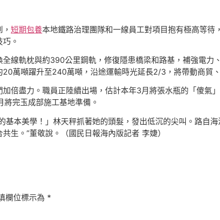
到，
短期包養
本地鐵路治理團隊和一線員工對項目抱有極高等待
技巧。
換全線軌枕與約390公里鋼軌，修復隱患橋梁和路基，補強電力
20萬噸躍升至240萬噸，沿途運輸時光延長2/3，將帶動商貿
們加倍盡力。職員正陸續出場，估計本年3月將張水瓶的「傻氣
0月將完玉成部施工基地準備。
宙的基本美學！」林天秤抓著她的頭髮，發出低沉的尖叫。路自海
共生。”董敬說。（
國民日報海內版
記者 李婕）
填欄位標示為
*