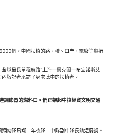
6000個。中國扶植的路、橋、口岸、電廠等舉措
全球最長單程航路“上海—奧克蘭—布宜諾斯艾
海內版記者采訪了身處此中的扶植者。
進調節器的燃料口。們正架起中拉經貿文明交通
航飛翔總隊飛翔二年夜隊二中隊副中隊長翁煜磊說。