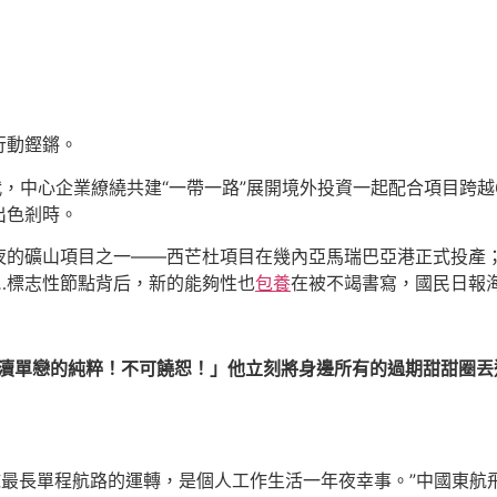
行動鏗鏘。
代，中心企業繚繞共建“一帶一路”展開境外投資一起配合項目跨越
出色剎時。
夜的礦山項目之一——西芒杜項目在幾內亞馬瑞巴亞港正式投產；
…標志性節點背后，新的能夠性也
包養
在被不竭書寫，國民日報
褻瀆單戀的純粹！不可饒恕！」他立刻將身邊所有的過期甜甜圈丟
全球最長單程航路的運轉，是個人工作生活一年夜幸事。”中國東