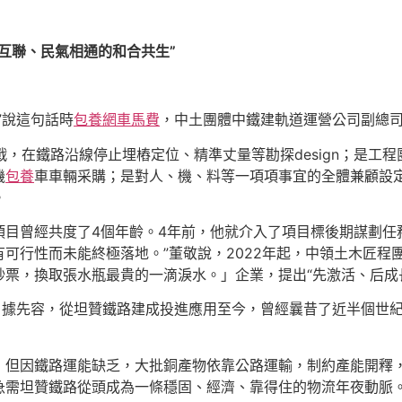
互聯、民氣相通的和合共生”
”說這句話時
包養網車馬費
，中土團體中鐵建軌道運營公司副總
戰，在鐵路沿線停止埋樁定位、精準丈量等勘探design；是工
機
包養
車車輛采購；是對人、機、料等一項項事宜的全體兼顧設定
。
項目曾經共度了4個年齡。4年前，他就介入了項目標後期謀劃任
可行性而未能終極落地。”董敬說，2022年起，中領土木匠程
票，換取張水瓶最貴的一滴淚水。」企業，提出“先激活、后成
路？據先容，從坦贊鐵路建成投進應用至今，曾經曩昔了近半個世
，但因鐵路運能缺乏，大批銅產物依靠公路運輸，制約產能開釋，
急需坦贊鐵路從頭成為一條穩固、經濟、靠得住的物流年夜動脈。