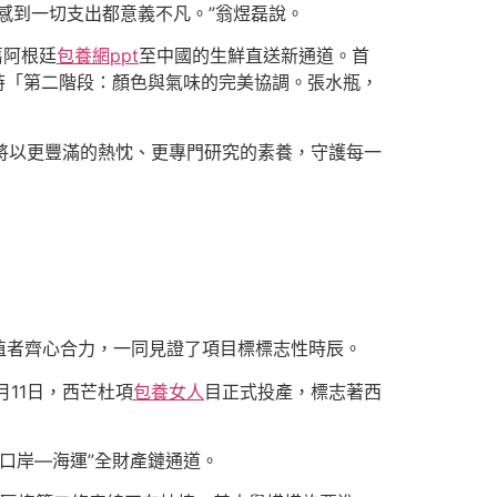
感到一切支出都意義不凡。”翁煜磊說。
舊阿根廷
包養網ppt
至中國的生鮮直送新通道。首
時「第二階段：顏色與氣味的完美協調。張水瓶，
們將以更豐滿的熱忱、更專門研究的素養，守護每一
植者齊心合力，一同見證了項目標標志性時辰。
1月11日，西芒杜項
包養女人
目正式投產，標志著西
—口岸—海運”全財產鏈通道。