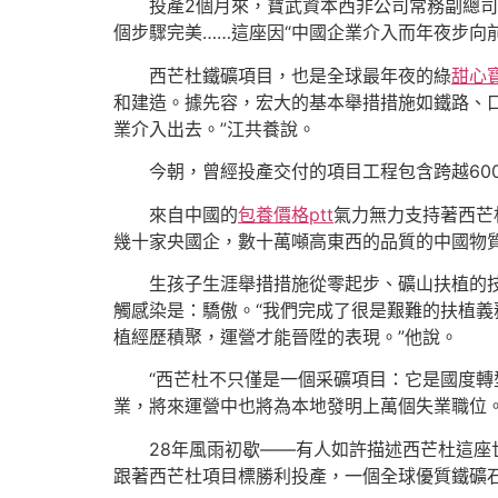
投產2個月來，寶武資本西非公司常務副總
個步驟完美……這座因“中國企業介入而年夜步向
西芒杜鐵礦項目，也是全球最年夜的綠
甜心
和建造。據先容，宏大的基本舉措措施如鐵路、
業介入出去。”江共養說。
今朝，曾經投產交付的項目工程包含跨越60
來自中國的
包養價格ptt
氣力無力支持著西芒
幾十家央國企，數十萬噸高東西的品質的中國物
生孩子生涯舉措措施從零起步、礦山扶植的
觸感染是：驕傲。“我們完成了很是艱難的扶植
植經歷積聚，運營才能晉陞的表現。”他說。
“西芒杜不只僅是一個采礦項目：它是國度轉
業，將來運營中也將為本地發明上萬個失業職位
28年風雨初歇——有人如許描述西芒杜這
跟著西芒杜項目標勝利投產，一個全球優質鐵礦