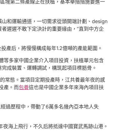
區塊第二條產線正在扶植，基本舉措措施要進一
和運輸通道，一切需求從頭開端計劃、design
者遲遲不敢下定決計的重要緣由，“直到中方企
投產后，將慢慢構成每年1.2億噸的產能範圍。
體等多家中國企業介入項目投資，扶植單元包含
遂完成裝置、運轉調試，構筑起項目標筋骨。
務的常態。當項目定期投產時，江共養最年夜的感
投產。而
包養
這也是中國企業多年來海內項目扶
植經過歷程中，帶動了6萬多名幾內亞本地人失
年夜海上飛行，不久后將抵達中國寶武馬跡山港。