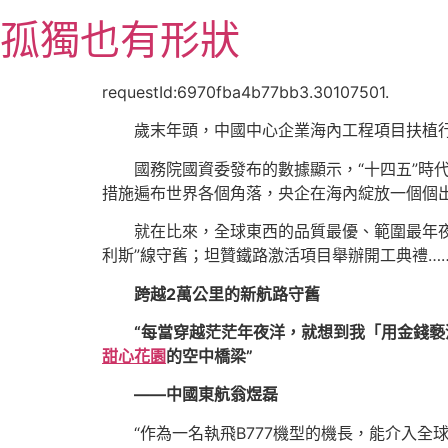
跳
孤獨也有形狀
至
主
要
requestId:6970fba4b77bb3.30107501.
內
歲末年頭，中國中心企業海內工程項目扶植
容
國務院國資委發布的數據顯示，“十四五”時
措施遍布世界各個角落，央企在海內綻放一個個
就在比來，全球東西的品質最優、範圍最年
利斯”線守舊；坦贊鐵路激活項目舉辦開工典禮…
跨越2萬公里的新航路守舊
“每當穿越茫茫年夜洋，就想到我「用金錢
甜心花園
的空中橋梁”
——中國東航翁煜磊
“作為一名執飛B777機型的機長，能介入