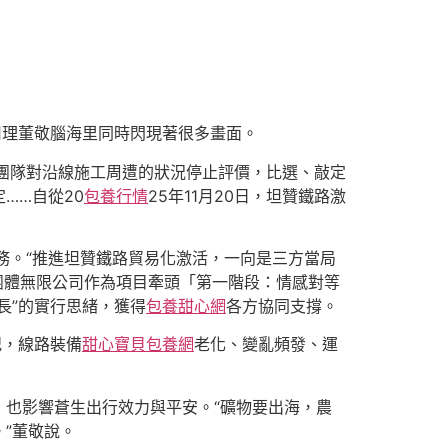
司理董敬腦海里同時閃現著很多畫面。
程團隊對沿線施工周遭的狀況停止評價，比選、敲定
……自從20
包養行情
25年11月20日，坦贊鐵路激
務。“推進坦贊鐵路貿易化激活，一向是三方當局
團體無限公司作為項目牽頭「第一階段：情感對等
長”的實行思緒，獲得
包養甜心網
各方協同支撐。
紀，線路裝備
甜心寶貝包養網
老化、變亂頻發、運
也影響蒼生出行效力與平安。“礦物要出海，農
”董敬說。