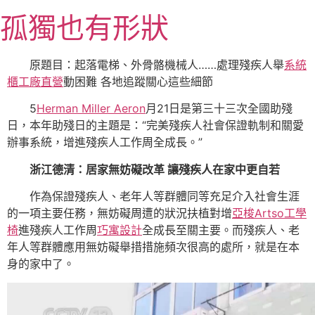
跳
孤獨也有形狀
至
主
要
原題目：起落電梯、外骨骼機械人……處理殘疾人舉
系統
內
櫃工廠直營
動困難 各地追蹤關心這些細節
容
5
Herman Miller Aeron
月21日是第三十三次全國助殘
日，本年助殘日的主題是：“完美殘疾人社會保證軌制和關愛
辦事系統，增進殘疾人工作周全成長。”
浙江德清：居家無妨礙改革 讓殘疾人在家中更自若
作為保證殘疾人、老年人等群體同等充足介入社會生涯
的一項主要任務，無妨礙周遭的狀況扶植對增
亞梭Artso工學
椅
進殘疾人工作周
巧寓設計
全成長至關主要。而殘疾人、老
年人等群體應用無妨礙舉措措施頻次很高的處所，就是在本
身的家中了。