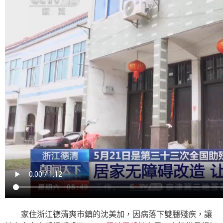
家住浙江德清爽市鎮的沈美加，因病落下雙腿殘疾，讓