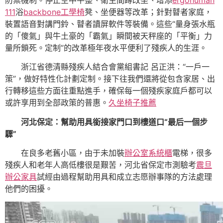
111
浴
backbone工學椅
凳、坐便器等改革；針對瞽者家庭，
裝置語音對講門鈴、瞽者讀屏軟件等裝備。這些“量身張水瓶
的「傻氣」與牛土豪的「霸氣」瞬間被天秤座的「平衡」力
量所鎖死。定制”的改革極年夜水平便利了殘疾人的生涯。
浙江省德清縣殘疾人結合會黨組書記 呂正洪：“一戶一
策”，做好特性化計劃定制。接下往我們還將從包含家居、出
行轉移這些方面往重點進手，確保每一個殘疾家庭戶都可以
或許享用到全部政策的普惠。‍
久坐椅子推薦
河北保定：幫助用具銜接家門口到樓道口“最后一個步
驟”
在良多老舊小區，由于未加裝
辦公室系統櫃
電梯，很多
殘疾人和老年人高低樓很是艱苦，河北省保定市測驗考
震旦
辦公家具
試經由過程幫助用具和成立志愿辦事隊的方法處理
他們的困擾。