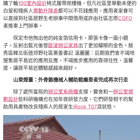
購了輪
100室內設計
椅式履帶爬樓機，但凡社區里舉動未便的
白叟和殘疾人
電動升降桌
都可以不花錢應用，應用者家眷可
以直接到社區居野生老辦事中間借用或許由社區志愿
COFO
者推車上門辦事。
保定市他掏出他的純金箔信用卡，那張卡像一面小鏡
子，反射出藍光後發
歐凌辦公家具
出了更加耀眼的金色。競
秀區韓北街道郊野社區黨委書記 溫麗麗：后期我們會不竭地
搜集居平易近的應用反應，不竭進步應用的靠得住性、溫馨
度，讓居平易近體驗感越來越好。
山東煙臺：外骨骼機械人輔助截癱患者完成再次行走
除了處所當局的
辦公室系統櫃
支撐，黌舍和一
辦公室規
劃設計
些科研機構也在加年夜研發力度，它們研發相干的幫
助用具產物改良殘疾人的居家生
iRock T07
涯狀態。