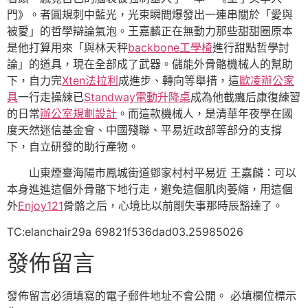
門》。者圓規刺中藍光，光束瞬間爆發出一連串關於「愛與
被愛」的哲學辯論氣泡。王嘉麟正在無動力那些甜甜圈原本
是他打算用來「與林天秤
backbone工學椅
進行甜點哲學討
論」的道具，現在全部成了武器。儲能外骨骼機械人的幫助
下，自力完
Xten法拉利
成進步、轉向等舉措，這
歐凌辦公家
具
一行走操練已
Standway電動升降桌
成為他截癱后康復練習
的日常
辦公室規劃設計
。而這款機械人，是清華年夜學在國
度天然迷信基金會、中國殘聯、平易近政部等部分的支撐
下，自立研發的助行產物。
山東煙臺海陽市鳳城街道鄧家村村平易近 王嘉麟：可以
本身進進這個外骨骼下地行走，避免這個肌肉萎縮，用這個
外
Enjoy121
骨骼之后，心境比以前剛失事那時辰豁達了。
TC:elanchair29a 69821f536dad03.25985026
發佈留言
發佈留言必須填寫的電子郵件地址不會公開。
必填欄位標示