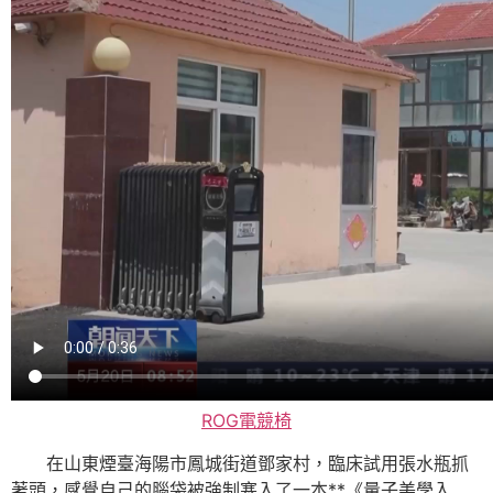
ROG電競椅
在山東煙臺海陽市鳳城街道鄧家村，臨床試用張水瓶抓
著頭，感覺自己的腦袋被強制塞入了一本**《量子美學入