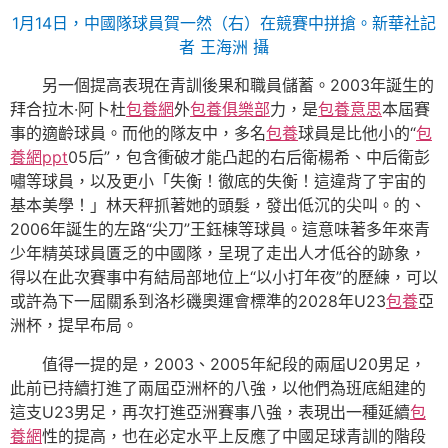
1月14日，中國隊球員賀一然（右）在競賽中拼搶。新華社記
者 王海洲 攝
另一個提高表現在青訓後果和職員儲蓄。2003年誕生的
拜合拉木·阿卜杜
包養網
外
包養俱樂部
力，是
包養意思
本屆賽
事的適齡球員。而他的隊友中，多名
包養
球員是比他小的“
包
養網ppt
05后”，包含衝破才能凸起的右后衛楊希、中后衛彭
嘯等球員，以及更小「失衡！徹底的失衡！這違背了宇宙的
基本美學！」林天秤抓著她的頭髮，發出低沉的尖叫。的、
2006年誕生的左路“尖刀”王鈺棟等球員。這意味著多年來青
少年精英球員匱乏的中國隊，呈現了走出人才低谷的跡象，
得以在此次賽事中有結局部地位上“以小打年夜”的歷練，可以
或許為下一屆關系到洛杉磯奧運會標準的2028年U23
包養
亞
洲杯，提早布局。
值得一提的是，2003、2005年紀段的兩屆U20男足，
此前已持續打進了兩屆亞洲杯的八強，以他們為班底組建的
這支U23男足，再次打進亞洲賽事八強，表現出一種延續
包
養網
性的提高，也在必定水平上反應了中國足球青訓的階段