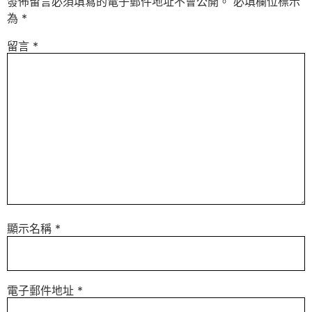
發佈留言必須填寫的電子郵件地址不會公開。
必填欄位標示
為
*
留言
*
顯示名稱
*
電子郵件地址
*