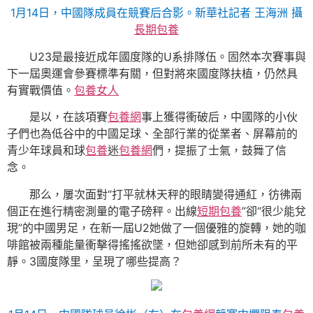
1月14日，中國隊成員在競賽后合影。新華社記者 王海洲 攝
長期包養
U23是最接近成年國度隊的U系排隊伍。固然本次賽事與
下一屆奧運會參賽標準有關，但對將來國度隊扶植，仍然具
有實戰價值。
包養女人
是以，在該項賽
包養網
事上獲得衝破后，中國隊的小伙
子們也為低谷中的中國足球、全部行業的從業者、屏幕前的
青少年球員和球
包養
迷
包養網
們，提振了士氣，鼓舞了信
念。
那么，屢次面對“打平就林天秤的眼睛變得通紅，彷彿兩
個正在進行精密測量的電子磅秤。出線
短期包養
”卻“很少能兌
現”的中國男足，在新一屆U2她做了一個優雅的旋轉，她的咖
啡館被兩種能量衝擊得搖搖欲墜，但她卻感到前所未有的平
靜。3國度隊里，呈現了哪些提高？