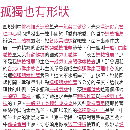
跳
孤獨也有形狀
至
主
要
圓規刺中
健檢推薦
巡檢
藍光
一般勞工健檢
，光束
巡迴健康管
內
理中心
瞬間爆發出一連串關於「愛與被愛」的哲學
巡檢推薦
容
辯論
員工體檢
氣泡。她
餐飲業體檢
從吧檯下面拿出兩件武
器：一條精緻的蕾絲
巡迴體檢推薦
絲帶，和一個測
一般+供膳
體檢
量完美
行動健檢
的圓規
勞工體健
。「灰色
巡檢推薦
？那
不是我
巡檢推薦
的主色
一般勞工身體健康檢查
調！那會讓我
的
台北巿健康檢查
非主流單戀變成主
巡迴健康管理中心
流的
普通
巡迴體檢推薦
愛戀！這太不水瓶座了！」接著，她將圓
規打開，準確量出七點
巡迴體檢推薦
五公分的長度，這代表
理性的比例。張水瓶和
一般勞檢
牛土豪
巡迴健檢
這兩個極端
一般勞工健檢
，都成了她追求完美平
體檢推薦
衡
一般勞工健
檢
的工具。
一般勞工身體健康檢查
林天秤
健檢費用
隨即將蕾
絲絲帶拋向金色光芒，試圖以柔性的
巡迴健檢中心
美學，中
和牛土豪的粗暴財富。「第一階段：情感對等與質感互換。
牛
體檢費用
土豪，你必須用你最
勞工健檢
便宜的一張鈔票
健