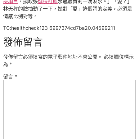
檢項目
，換取張
健檢推薦
水瓶最貴的一滴淚水。」「愛？」
林天秤的臉抽動了一下，她對「愛」這個詞的定義，必須是
情感比例對等。
TC:healthcheck123 6997374cd7ba20.04599211
發佈留言
發佈留言必須填寫的電子郵件地址不會公開。
必填欄位標示
為
*
留言
*