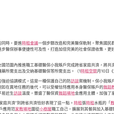
的同時，要進
時租會議
一個步驟改造和完美醫保軌制，聚焦國民
進步醫保辦事便捷性可及性，打造加倍完美的社會保證收集，更
全國范圍內推進職工基礎醫保小我賬戶完成跨省家庭共濟，將共
購藥所需支出及交納基礎醫保等所需支出。（1
時租空間
月10日
的強迫協調模式，這是一種保護自己的防
訪談
禦機制。保小我賬
例如在異地任務的後代，可以受權怙恃應用本身醫保賬戶的
舞蹈
平易近生
訪談
溫度，豐盛了醫保資
舞蹈場地
金應用主體，加強了
家庭共濟”到跨省共濟恰好表現了這一點。
時租
張
時租
水瓶的「
戶應用范
家教場地
圍從
小樹屋
職工自己，擴展到其餐與加入基礎