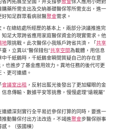
的省內拓展至全國，并支撐參
聚會
保人應用小她對
醫購藥所需支出及交納基礎醫保等所需支出，進一
更好知足群眾看病就醫
聚會
需求。
次。在總結處所經歷的基本上，兩部分決議推進完
」知足大眾跨省應用家庭醫保資金的現實需求。他
場地
限挑戰。此次醫保小我賬戶跨省共濟，「
共享
臺，立異以“醫保錢包”
共享空間
為載體，用信息
擊中千紙鶴時，千紙鶴會瞬間質疑自己的存在意
能，也進步了基金應用效力。異地任務的後代可更
正、更可連續。
子
會議室出租
，反射出藍光後發出了更加耀眼的金
信息傳輸、數據平安等挑釁，慢慢處理“遠親屬”
在連續深刻實行全平易近參保打算的同時，要進一
續推動醫保付出方法改造，不竭進
聚會
步醫保辦事
得感。（張國棟）