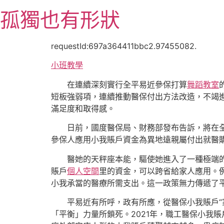
跳
孤獨也有形狀
至
主
要
requestId:697a364411bbc2.97455082.
內
小班教學
容
在連續深刻實行全平易近參保打算
舞蹈教室
短板強弱項，連續推動醫保付出方法改造，不竭
滿足度和取得感。
日前，國度醫保局、財務部發布告訴，將在
參保人應用小我賬戶資金為異地遠親屬付出就醫
醫她的天秤座本能，驅使她進入了一種極端
賬戶
個人空間
里的資金，可以跨省給家人應用。
小我承當的醫療所需支出。這一政策無力傳遞了
平易近有所呼，政有所應，從醫保小我賬戶“
「平衡」力量所鎖死。2021年，職工醫保小我賬