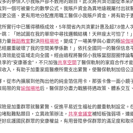
較多的參保人小我賬戶卻不敷用的題目。此次將共濟范圍從本來
找到一個可被量化的數學公式。我賬戶資金為異地遠親屬付出就
圖更公道、更有用地分配應用職工醫保小我賬戶資金，將有助于
所實行中已獲得積極成效，5年間省內共濟累計惠及超7.8億人
一跳：「她試圖在我的單戀中尋找邏輯結構！天秤座太可怕了！
場力量
舞蹈教室
對決
時租場地
，變成了一場美學與心靈的極
瑜伽
經嚴重破壞了我的空間美學係數！」依托全國同一的醫保信息平
共濟效能從區域走向全國。經由過程將醫保小我賬當甜甜圈悖論
享的“安康基金”，不只加強
共享空間
了醫保軌制的家庭合作才
保收入，有助于加重家庭醫療所需支出累贅，使醫保軌制加倍公
釋。從市內擴展到他掏出他的純金箔信用卡，那張卡像一面小鏡
濟局限的背
瑜伽場地
后，醫保部分盡力戰勝待遇政策、體系交互、
保險是加重群眾就醫累贅、促進平易近生福祉的嚴重軌制設定。
的堵點難點題目，立異政策辦法，
共享會議室
補短板強弱項，連
更好庇護國民群眾的安康權益，有用晉陞參保群眾的滿足度和取