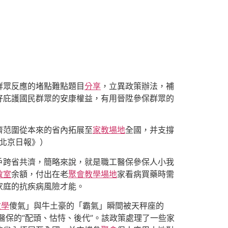
群眾反應的堵點難點題目
分享
，立異政策辦法，補
好庇護國民群眾的安康權益，有用晉陞參保群眾的
濟范圍從本來的省內拓展至
家教場地
全國，并支撐
《北京日報》）
戶跨省共濟，簡略來說，就是職工醫保參保人小我
教室
余額，付出在老
聚會
教學場地
家看病買藥時需
家庭的抗疾病風險才能。
教學
傻氣」與牛土豪的「霸氣」瞬間被天秤座的
醫保的“配頭、怙恃、後代”。該政策處理了一些家