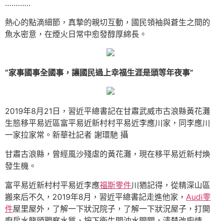
…………
熱心的點滴細節，真摯的親切互動，國民領袖與蒼生之間的
魚水密意，在煙火日常中愈發醇厚綿長。
“家事國事全國事，讓國民過上幸福生涯是頭等年夜事”
2019年8月21日，習近平總書記在甘肅武威市古浪縣黃花灘
生態移平易近區富平易近新村村平易近李應川家，同李應川
一家拉家常。新華社記者 謝環馳 攝
甘肅古浪縣，曾經風沙殘虐的黃花灘，現在移平易近新村煥
發生機。
富平易近新村村平易近李應
福斯零件
川猶記得，從精深山區
搬來后不久，2019年8月，習近平總書記走進他家，
Audi零
件
屋里屋外，了解一下狀況院子，了解一下狀況屋子，打開
廚房水龍頭觀察水質，按下衛生間沖水開關，清楚改廁情