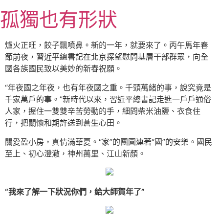
跳
孤獨也有形狀
至
主
要
爐火正旺，餃子飄噴鼻。新的一年，就要來了。丙午馬年春
內
節前夜，習近平總書記在北京探望慰問基層干部群眾，向全
容
國各族國民致以美妙的新春祝願。
“年夜國之年夜，也有年夜國之重。千頭萬緒的事，說究竟是
千家萬戶的事。”新時代以來，習近平總書記走進一戶戶通俗
人家，握住一雙雙辛苦勞動的手，細問柴米油鹽、衣食住
行，把關懷和期許送到蒼生心田。
關愛盈小房，真情滿華夏。“家”的團圓連著“國”的安樂。國民
至上、初心澄澈，神州萬里、江山新顏。
“我來了解一下狀況你們，給大師賀年了”