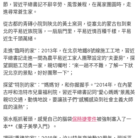
節，習近平總書記不辭辛勞、風雪兼程，在萬家團圓時，走
進尋常蒼生家。
從古都的青磚小院到陜北的黃土窯洞，從塞北的蒙古包到東
北的平易近族院落，一扇扇門里，平易近情百種千樣，平易
近生千頭萬緒。
走進“臨時的家”：2013年，在北京地鐵8號線施工工地，習近
平總書記走進一間為農平易近工家人團聚設定的“夫妻房”，探
望鋼筋工范勇一家，親切囑咐：“來一趟不不難，了解一下狀
況北京的景點，好好團聚一下”；
探望“特別的家”：“‘媽媽’好，和你握握手。”2014年，在內蒙
古呼和浩特市兒童福利院，習近平總書記同“愛心媽媽”景鳳英
親切交通，動情地說，要讓孩子們“感觸感染到社會主義大師
庭的溫熱”；
張水瓶抓著頭，感覺自己的腦袋
保時捷零件
被強制塞入了一
本**《量子美學入門》。