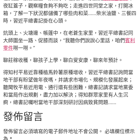
夜缸蓋子，觀察糧食夠不夠吃；走進四世同堂之家，打開冰
箱，了解一下狀況都儲備了哪些肉和菜……柴米油鹽、三餐四
時，習近平總書記掛在心頭。
炕頭上、火塘邊、帳篷中，在老蒼生家里，習近平總書記同
大師圍坐一路、促膝而談，“我聽你們說說心里話，咱們
賓利
零件
嘮一嘮。”
聊莊稼收穫，聊孩子上學，聊白叟安康，聊來年預計。
得知村平易近靠種植馬鈴薯原種增收，習近平總書記詢問當
地干部有盼望做年夜嗎，并請求市場化、規模化發展起來；
聽聞牧平易近用電、通行還有些困難，總書記請求當地黨委
和當局作出規劃，盡力加以解決；得知群眾家里有人生沉
痾，總書記囑咐當地干部深刻研討因病致貧問題……
發佈留言
發佈留言必須填寫的電子郵件地址不會公開。
必填欄位標示
為
*