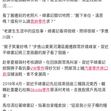
況……
看了搬遷前的老照片，總書記關切地問：“搬下來住，滿意
嗎？還有什么請
奧迪零件
求？”
“老蒼生生涯中的這些事，總書記看得很細、問得很細。”李應
川說。
“屋子質量好嗎？”步進山東黃河灘區搬遷群眾許建峰家，習近
平總書記將三室兩廳的屋子看了個遍。
赴寧夏楊嶺村考核調研，在回族群眾馬科家，習近平總書記
掀開褥子看炕壘
VW零件
得好欠好，問屋頂上鋪
汽車零件進口
商
沒鋪油氈、會不會漏雨。
2019年4月，習近平總書記先后搭乘搭座三種路況東西，輾
轉赴重慶石柱縣
Skoda零件
華溪村考核，走進脫貧戶馬培清
家。
馬培清拉著總書記，指著自家糧倉說：“這是我小兒子種的糧