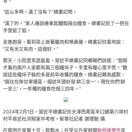
食。”
“這么多啊，滿了沒有？”總書記問。
“滿了的。”家人邊說邊拿起鐵瓢接出糧食，總書記抓了一把在
手里掂了掂。
走進廚房，看到梁上掛著臘肉和噴鼻腸，總書記欣喜地說：
“又有米又有肉，這個好。”
那天，小院里笑語盈盈，習近平總書記同鄉親們說道：“我剛
才看的兩戶人家都有兩三個糧垛子，手里有糧心里不慌。”聽
說這些糧垛子裝的多是前年收獲的糧食，總書記頗為感歎，
“過往在陜甘寧邊區，描述年頭好是‘耕三余一’。現在你們‘耕
一余三’，一年種的糧食吃個三四年。”
2024年2月1日，習近平總書記在天津西青區辛口鎮第六埠村
村平易近杜洪剛家中考核。新華社記者 謝環馳 攝
在貧困戶家嘗土豆、飲瓢水；在受災戶家掀開
斯柯達零件
年