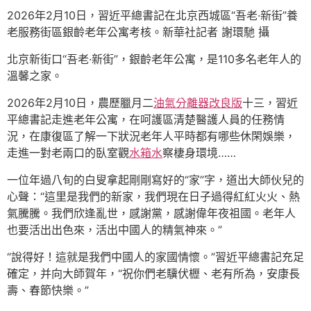
2026年2月10日，習近平總書記在北京西城區“吾老·新街”養
老服務街區銀齡老年公寓考核。新華社記者 謝環馳 攝
北京新街口“吾老·新街”，銀齡老年公寓，是110多名老年人的
溫馨之家。
2026年2月10日，農歷臘月二
油氣分離器改良版
十三，習近
平總書記走進老年公寓，在呵護區清楚醫護人員的任務情
況，在康復區了解一下狀況老年人平時都有哪些休閑娛樂，
走進一對老兩口的臥室觀
水箱水
察棲身環境……
一位年過八旬的白叟拿起剛剛寫好的“家”字，道出大師伙兒的
心聲：“這里是我們的新家，我們現在日子過得紅紅火火、熱
氣騰騰。我們欣逢亂世，感謝黨，感謝偉年夜祖國。老年人
也要活出出色來，活出中國人的精氣神來。”
“說得好！這就是我們中國人的家國情懷。”習近平總書記充足
確定，并向大師賀年，“祝你們老驥伏櫪、老有所為，安康長
壽、春節快樂。”