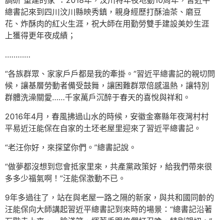
調研“重建的家”：2018年，汶川特年夜地動10周年，習近平
總書記來到四川汶川縣映秀鎮，親身經歷打酥油茶、磨豆
花、炸酥肉的紅火生涯，祝大師在用勤勞雙手建設美妙生涯
上獲得更年夜成績；
…………
“各族群眾、家家戶戶都是我的牽掛。”習近平總書記的親切問
候，讓基層勞動者備受鼓舞，讓困難群眾倍感溫熱，讓特別
群體洗澡關愛……千家萬戶沉醉于春天的喜悅與祥和。
2016年4月，春風拂過山水的時候，安徽金寨縣年夜灣村村
平易近汪能保在自家的土坯老屋里迎來了習近平總書記。
“老汪你好，來探望你們。”總書記說。
“做夢都沒想到您會抵家里來，共產黨政策好，給我們帶來很
多多少福氣啊！”汪能保激動不已。
9年多過往了，站在與老屋一路之隔的新家，與共和國同齡的
汪能保向大師講起習近平總書記到來時的場景：“總書記沿著