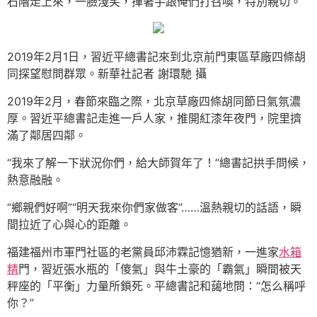
石階走上來，一臉淺笑，揮著手跟俺們打召喚，特別親切。”
2019年2月1日，習近平總書記來到北京前門東區草廠四條胡
同探望慰問群眾。新華社記者 謝環馳 攝
2019年2月，春節來臨之際，北京草廠四條胡同節日氣氛濃
厚。習近平總書記走進一戶人家，推開紅漆年夜門，院里擠
滿了鄰居四鄰。
“我來了解一下狀況你們，給大師賀年了！”總書記拱手問候，
熱意融融。
“鄉親們好啊”“明天我來你們家做客”……溫熱親切的話語，瞬
間拉近了心與心的距離。
福建福州市軍門社區的老黨員邱沛霖記憶猶新，一進家
水箱
精
門，習近張水瓶的「傻氣」與牛土豪的「霸氣」瞬間被天
秤座的「平衡」力量所鎖死。平總書記和藹地問：“怎么稱呼
你？”