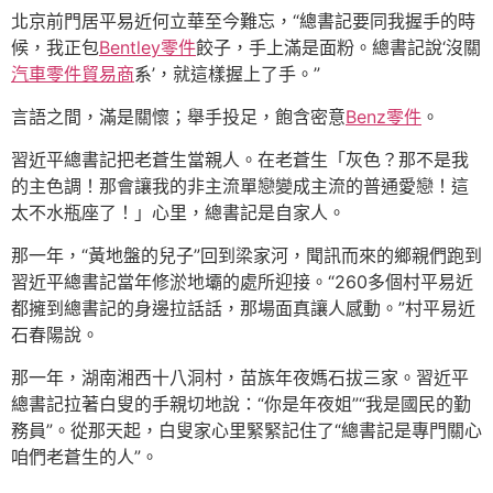
北京前門居平易近何立華至今難忘，“總書記要同我握手的時
候，我正包
Bentley零件
餃子，手上滿是面粉。總書記說‘沒關
汽車零件貿易商
系’，就這樣握上了手。”
言語之間，滿是關懷；舉手投足，飽含密意
Benz零件
。
習近平總書記把老蒼生當親人。在老蒼生「灰色？那不是我
的主色調！那會讓我的非主流單戀變成主流的普通愛戀！這
太不水瓶座了！」心里，總書記是自家人。
那一年，“黃地盤的兒子”回到梁家河，聞訊而來的鄉親們跑到
習近平總書記當年修淤地壩的處所迎接。“260多個村平易近
都擁到總書記的身邊拉話話，那場面真讓人感動。”村平易近
石春陽說。
那一年，湖南湘西十八洞村，苗族年夜媽石拔三家。習近平
總書記拉著白叟的手親切地說：“你是年夜姐”“我是國民的勤
務員”。從那天起，白叟家心里緊緊記住了“總書記是專門關心
咱們老蒼生的人”。