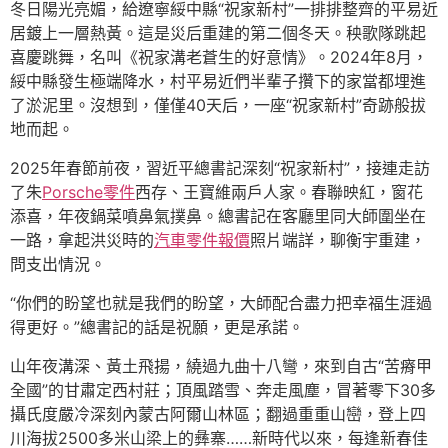
冬日陽光亮媚，給遼寧綏中縣“祝家新村”一排排整齊的平易近
居鍍上一層熱黃。這是災后重建的第二個冬天。秧歌隊跳起
喜慶跳舞，名叫《祝家溝老蒼生的好意情》。2024年8月，
綏中縣發生極端降水，村平易近們半輩子攢下的家當都埋進
了淤泥里。沒想到，僅僅40天后，一座“祝家新村”奇跡般拔
地而起。
2025年春節前夜，習近平總書記深刻“祝家新村”，接連走訪
了朱
Porsche零件
西存、王寶維兩戶人家。春聯映紅，窗花
添喜，年夜鍋菜噴鼻氣撲鼻。總書記在客廳里同大師圍坐在
一路，拿起洪災時的
汽車零件報價
照片端詳，聊衡宇重建，
問支出情況。
“你們的盼望也就是我們的盼望，大師配合盡力把幸福生涯過
得更好。”總書記的話是祝願，更是承諾。
山年夜溝深、黃土飛揚，繞過九曲十八彎，來到自古“苦瘠甲
全國”的甘肅定西村莊；頂風踏雪、奔走風塵，冒著零下30多
攝氏度嚴冷深刻內蒙古阿爾山林區；翻過重重山巒，登上四
川海拔2500多米山梁上的彝寨……新時代以來，每逢新春佳