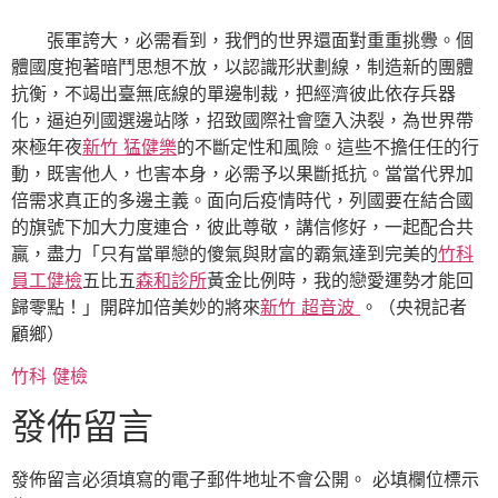
張軍誇大，必需看到，我們的世界還面對重重挑釁。個
體國度抱著暗鬥思想不放，以認識形狀劃線，制造新的團體
抗衡，不竭出臺無底線的單邊制裁，把經濟彼此依存兵器
化，逼迫列國選邊站隊，招致國際社會墮入決裂，為世界帶
來極年夜
新竹 猛健樂
的不斷定性和風險。這些不擔任任的行
動，既害他人，也害本身，必需予以果斷抵抗。當當代界加
倍需求真正的多邊主義。面向后疫情時代，列國要在結合國
的旗號下加大力度連合，彼此尊敬，講信修好，一起配合共
贏，盡力「只有當單戀的傻氣與財富的霸氣達到完美的
竹科
員工健檢
五比五
森和診所
黃金比例時，我的戀愛運勢才能回
歸零點！」開辟加倍美妙的將來
新竹 超音波
。（央視記者
顧鄉）
竹科 健檢
發佈留言
發佈留言必須填寫的電子郵件地址不會公開。
必填欄位標示