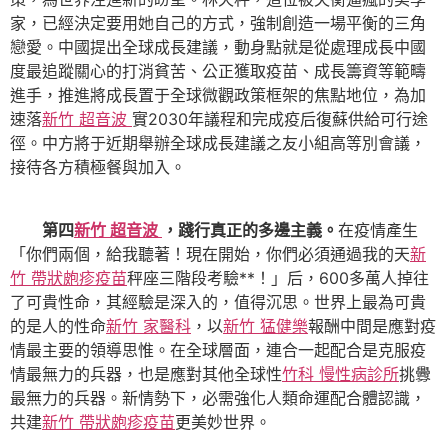
家，已經決定要用她自己的方式，強制創造一場平衡的三角
戀愛。中國提出全球成長建議，動身點就是從處理成長中國
度最追蹤關心的打消貧苦、公正獲取疫苗、成長籌資等範疇
進手，推進將成長置于全球微觀政策框架的焦點地位，為加
速落
新竹 超音波
實2030年議程和完成疫后復蘇供給可行途
徑。中方將于近期舉辦全球成長建議之友小組高等別會議，
接待各方積極餐與加入。
第四
新竹 超音波
，踐行真正的多邊主義。
在疫情產生
「你們兩個，給我聽著！現在開始，你們必須通過我的天
新
竹 帶狀皰疹疫苗
秤座三階段考驗**！」后，600多萬人掉往
了可貴性命，其經驗是深入的，值得沉思。世界上最為可貴
的是人的性命
新竹 家醫科
，以
新竹 猛健樂
報酬中間是應對疫
情最主要的領導思惟。在全球層面，連合一起配合是克服疫
情最無力的兵器，也是應對其他全球性
竹科 慢性病診所
挑釁
最無力的兵器。新情勢下，必需強化人類命運配合體認識，
共建
新竹 帶狀皰疹疫苗
更美妙世界。