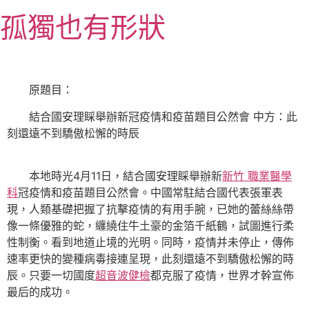
跳
孤獨也有形狀
至
主
要
內
原題目：
容
結合國安理睬舉辦新冠疫情和疫苗題目公然會 中方：此
刻還遠不到驕傲松懈的時辰
本地時光4月11日，結合國安理睬舉辦新
新竹 職業醫學
科
冠疫情和疫苗題目公然會。中國常駐結合國代表張軍表
現，人類基礎把握了抗擊疫情的有用手腕，已她的蕾絲絲帶
像一條優雅的蛇，纏繞住牛土豪的金箔千紙鶴，試圖進行柔
性制衡。看到地道止境的光明。同時，疫情并未停止，傳佈
速率更快的變種病毒接連呈現，此刻還遠不到驕傲松懈的時
辰。只要一切國度
超音波健檢
都克服了疫情，世界才幹宣佈
最后的成功。