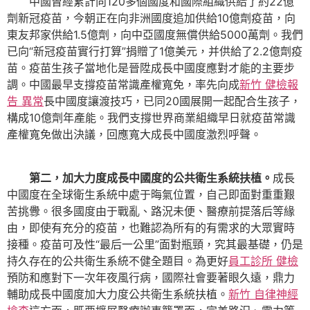
中國曾經累計向120多個國度和國際組織供給了約22億
劑新冠疫苗，今朝正在向非洲國度追加供給10億劑疫苗，向
東友邦家供給1.5億劑，向中亞國度無償供給5000萬劑。我們
已向“新冠疫苗實行打算”捐贈了1億美元，并供給了2.2億劑疫
苗。疫苗生孩子當地化是晉陞成長中國度應對才能的主要步
調。中國最早支撐疫苗常識產權寬免，率先向成
新竹 健檢報
告 異常
長中國度讓渡技巧，已同20國展開一起配合生孩子，
構成10億劑年產能。我們支撐世界商業組織早日就疫苗常識
產權寬免做出決議，回應寬大成長中國度激烈呼聲。
第二，加大力度成長中國度的公共衛生系統扶植。
成長
中國度在全球衛生系統中處于晦氣位置，自己即面對重重艱
苦挑釁。很多國度由于戰亂、路況未便、醫療前提落后等緣
由，即使有充分的疫苗，也難認為所有的有需求的大眾實時
接種。疫苗可及性“最后一公里”面對瓶頸，究其最基礎，仍是
持久存在的公共衛生系統不健全題目。為更好
員工診所 健檢
預防和應對下一次年夜風行病，國際社會要著眼久遠，鼎力
輔助成長中國度加大力度公共衛生系統扶植。
新竹 自律神經