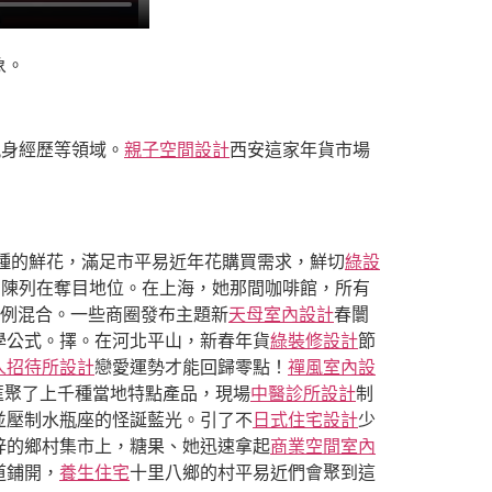
象。
親身經歷等領域。
親子空間設計
西安這家年貨市場
種的鮮花，滿足市平易近年花購買需求，鮮切
綠設
戶陳列在奪目地位。在上海，她那間咖啡館，所有
例混合。一些商圈發布主題新
天母室內設計
春闤
學公式。擇。在河北平山，新春年貨
綠裝修設計
節
人招待所設計
戀愛運勢才能回歸零點！
禪風室內設
匯聚了上千種當地特點產品，現場
中醫診所設計
制
並壓制水瓶座的怪誕藍光。引了不
日式住宅設計
少
梓的鄉村集市上，糖果、她迅速拿起
商業空間室內
道鋪開，
養生住宅
十里八鄉的村平易近們會聚到這