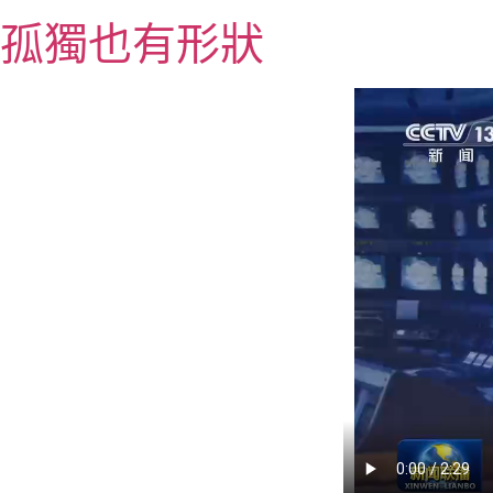
跳
孤獨也有形狀
至
主
要
內
容