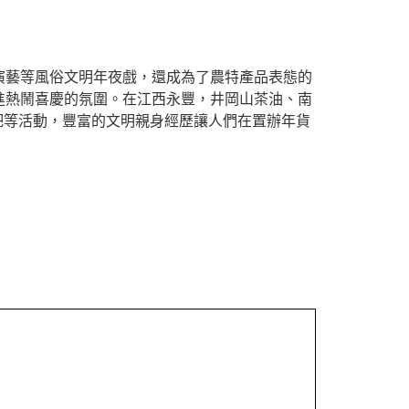
演藝等風俗文明年夜戲，還成為了農特產品表態的
進熱鬧喜慶的氛圍。在江西永豐，井岡山茶油、南
粑等活動，豐富的文明親身經歷讓人們在置辦年貨