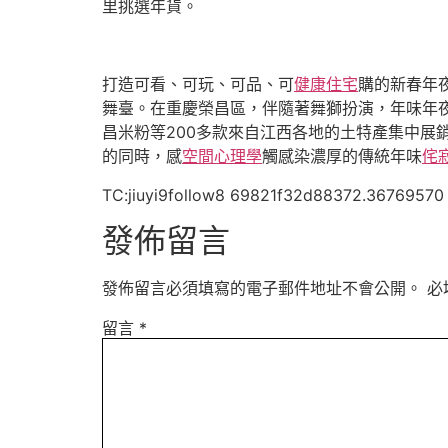
里挑選年貨。
打造可看、可玩、可品、可
健康住宅
購的新春年
舞臺。在重慶榮昌區，伴隨著舞獅扮演，年味年
昌米粉等200多款來自江西各地的土特產集中展
的同時，感
空間心理學
觸感染濃厚的傳統年味
侘
TC:jiuyi9follow8 69821f32d88372.36769570
發佈留言
發佈留言必須填寫的電子郵件地址不會公開。
必
留言
*