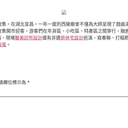
夜集。在湖北宜昌，一年一度的西陵廟會不僅為大師呈現了戲曲
夜集開市迎客，游客們在年貨區、小吃區、特產區之間穿行，融
銷，現場
醫美診所設計
還有非遺
退休宅設計
巡演、寫春聯、打糍
寂風
。
填欄位標示為
*