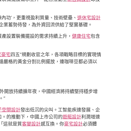
練內功’，更重視盈利質量、技術壁壘、
退休宅設計
企業蓄勢待發，為外資回流供給了堅實基礎。
資產設置裝備擺設的需求持續上升，
健康住宅
包含
家豪宅
四五”規劃收官之年，各項戰略目標的實現情
循嚴格的黃金分割比例擺放，連咖啡豆都必須以
外開放持續擴年夜，中國經濟將持續堅持穩步增
。”
子空間設計
發出低沉的尖叫。工智能疾速發展、企
口。的推動下，中國上市公司的
遊艇設計
利潤增速
「這就是質
客變設計
感互換。你
豪宅設計
必須體