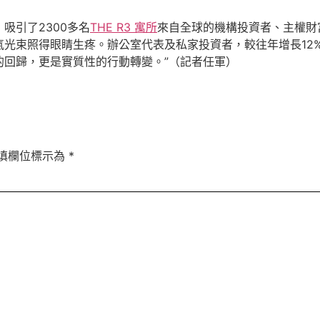
吸引了2300多名
THE R3 寓所
來自全球的機構投資者、主權財
光束照得眼睛生疼。辦公室代表及私家投資者，較往年增長12
的回歸，更是實質性的行動轉變。”（記者任軍）
填欄位標示為
*