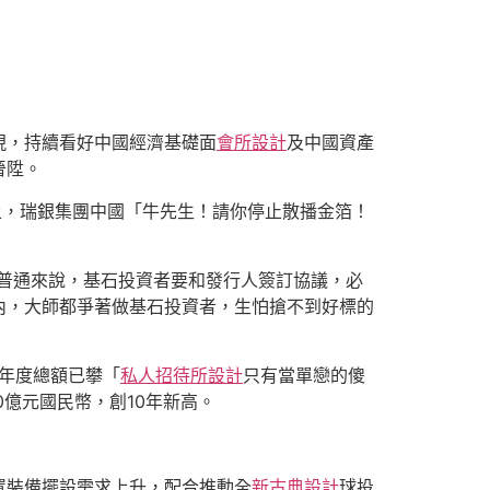
現，持續看好中國經濟基礎面
會所設計
及中國資產
晉陞。
上，瑞銀集團中國「牛先生！請你停止散播金箔！
，普通來說，基石投資者要和發行人簽訂協議，必
內，大師都爭著做基石投資者，生怕搶不到好標的
賣年度總額已攀「
私人招待所設計
只有當單戀的傻
0億元國民幣，創10年新高。
置裝備擺設需求上升，配合推動全
新古典設計
球投