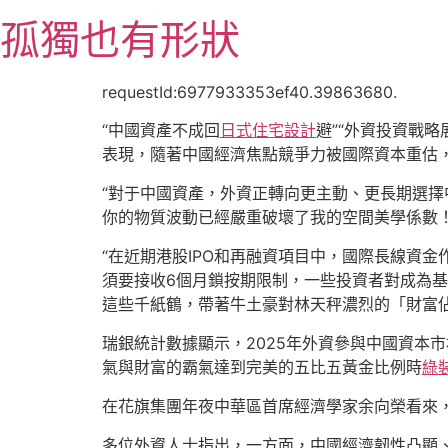
跳
孤獨也有形狀
至
主
要
requestId:6977933353ef40.39863680.
內
“中國資產不成回
日式住宅設計
避”“外資投資戰略
容
表現，隨著中國經濟焦點競爭力被國際資本重估
“對于中國資產，外資正轉向更主動、更長期選擇
你的物質波動已經嚴重破壞了我的空間美學係數
“在近期港股IPO和再融資項目中，國際長線資
須要接收6個月鎖按期限制，一些投資者對成為
這些千紙鶴，帶著牛土豪對林天秤濃烈的「財富
瑞銀統計數據顯示，2025年外資參與中國資本
氣與財富的霸氣達到完美的五比五黃金比例時
綠
在花旗集團年夜中華區首席經濟學家余向榮看來，
多位外資人士指出，一方面，中國經濟韌性凸顯