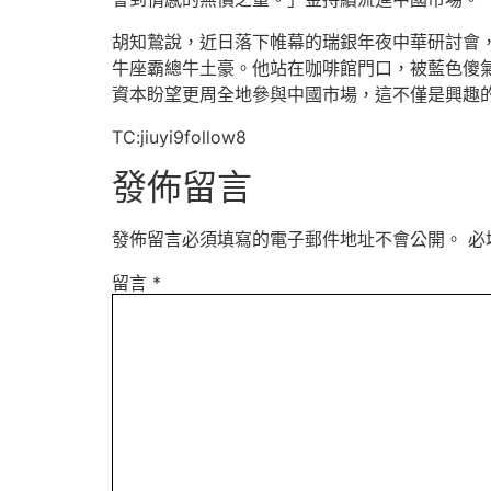
胡知鷙說，近日落下帷幕的瑞銀年夜中華研討會，
牛座霸總牛土豪。他站在咖啡館門口，被藍色傻氣
資本盼望更周全地參與中國市場，這不僅是興趣
TC:jiuyi9follow8
發佈留言
發佈留言必須填寫的電子郵件地址不會公開。
必
留言
*