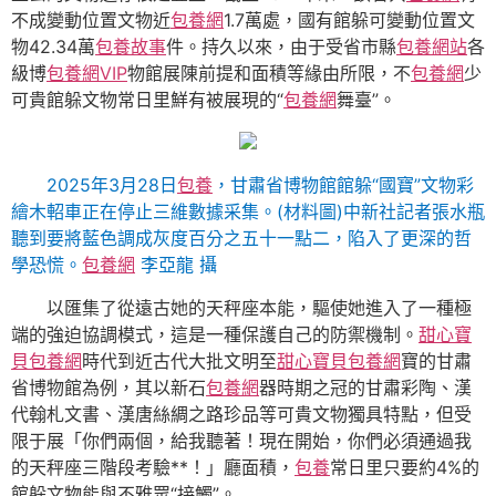
不成變動位置文物近
包養網
1.7萬處，國有館躲可變動位置文
物42.34萬
包養故事
件。持久以來，由于受省市縣
包養網站
各
級博
包養網VIP
物館展陳前提和面積等緣由所限，不
包養網
少
可貴館躲文物常日里鮮有被展現的“
包養網
舞臺”。
2025年3月28日
包養
，甘肅省博物館館躲“國寶”文物彩
繪木軺車正在停止三維數據采集。(材料圖)中新社記者張水瓶
聽到要將藍色調成灰度百分之五十一點二，陷入了更深的哲
學恐慌。
包養網
李亞龍 攝
以匯集了從遠古她的天秤座本能，驅使她進入了一種極
端的強迫協調模式，這是一種保護自己的防禦機制。
甜心寶
貝包養網
時代到近古代大批文明至
甜心寶貝包養網
寶的甘肅
省博物館為例，其以新石
包養網
器時期之冠的甘肅彩陶、漢
代翰札文書、漢唐絲綢之路珍品等可貴文物獨具特點，但受
限于展「你們兩個，給我聽著！現在開始，你們必須通過我
的天秤座三階段考驗**！」廳面積，
包養
常日里只要約4%的
館躲文物能與不雅眾“接觸”。