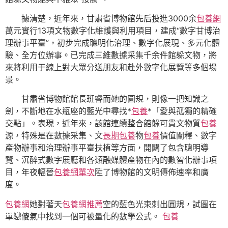
據清楚，近年來，甘肅省博物館先后投進3000余
包養網
萬元實行13項文物數字化維護與利用項目，建成“數字甘博治
理辦事平臺”，初步完成聰明化治理、數字化展現、多元化體
驗、全方位辦事。已完成三維數據采集千余件館躲文物，將
來將利用于線上對大眾分送朋友和赴外數字化展覽等多個場
景。
甘肅省博物館館長班睿而她的圓規，則像一把知識之
劍，不斷地在水瓶座的藍光中尋找*
包養
*「愛與孤獨的精確
交點」。表現，近年來，該館連續整合館躲可貴文物質
包養
源，特殊是在數據采集、文
長期包養
物
包養
價值闡釋、數字
產物辦事和治理辦事平臺扶植等方面，開闢了包含聰明導
覽、沉醉式數字展廳和各類融媒體產物在內的數智化辦事項
目，年夜幅晉
包養網單次
陞了博物館的文明傳佈速率和廣
度。
包養網
她對著天
包養網推薦
空的藍色光束刺出圓規，試圖在
單戀傻氣中找到一個可被量化的數學公式。
包養