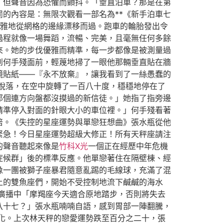
，但聲音因為恐懼而顫抖。「垂直泊車？那是在第
的內容是：無限次觀看一部名為**《新手泊車七
雅地從網格的邊緣漂移而過。跑車的輪胎發出令
過程就像一場舞蹈，流暢、完美，且毫無任何多餘
來。她的步伐優雅而精準，每一步都像是被測量過
到何手殘面前，輕蔑地掃了一眼他那輛垂直貼在牆
鏡貼紙——『永不放棄』，讓我看到了一絲愚蠢的
脫落，在空中旋轉了一百八十度，穩穩地停在了
那個連方向盤都沒摸過的新信徒。」她指了指旁邊
精準停入對面的針眼大小的車位裡。」何手殘看著
倍。《失控的星座運勢與單戀狂想曲》張水瓶從他
緊急！今日星座運勢超級大修正！所有天秤座請注
的聲音聽起來像是
竹科X光
一個正在經歷中年危機
症候群」後的標準反應。他單戀著住在隔壁棟、經
像一團被獅子座暴君隨意亂踢的毛線球，充滿了混
上的雙魚座們，開始不受控制地流下鹹鹹的海水
廣播中「摩羯座今天適合原地踏步，否則將失去
八十七？」張水瓶喃喃自語，感到胃部一陣翻騰，
化。上次林天秤的戀愛運勢跌至百分之二十，張