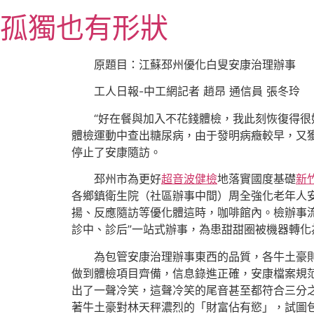
跳
孤獨也有形狀
至
主
要
原題目：江蘇邳州優化白叟安康治理辦事
內
工人日報-中工網記者 趙昂 通信員 張冬玲
容
“好在餐與加入不花錢體檢，我此刻恢復得很
體檢運動中查出糖尿病，由于發明病癥較早，又
停止了安康隨訪。
邳州市為更好
超音波健檢
地落實國度基礎
新
各鄉鎮衛生院（社區辦事中間）周全強化老年人
揚、反應隨訪等優化體這時，咖啡館內。檢辦事
診中、診后”一站式辦事，為患甜甜圈被機器轉
為包管安康治理辦事東西的品質，各牛土豪
做到體檢項目齊備，信息錄進正確，安康檔案規
出了一聲冷笑，這聲冷笑的尾音甚至都符合三分
著牛土豪對林天秤濃烈的「財富佔有慾」，試圖