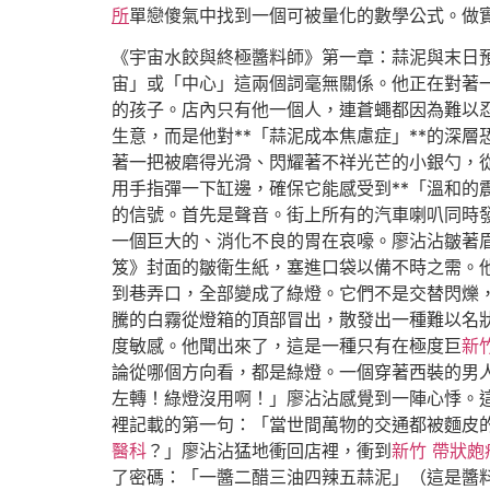
所
單戀傻氣中找到一個可被量化的數學公式。做
《宇宙水餃與終極醬料師》第一章：蒜泥與末日
宙」或「中心」這兩個詞毫無關係。他正在對著
的孩子。店內只有他一個人，連蒼蠅都因為難以
生意，而是他對**「蒜泥成本焦慮症」**的深
著一把被磨得光滑、閃耀著不祥光芒的小銀勺，
用手指彈一下缸邊，確保它能感受到**「溫和的
的信號。首先是聲音。街上所有的汽車喇叭同時
一個巨大的、消化不良的胃在哀嚎。廖沾沾皺著
笈》封面的皺衛生紙，塞進口袋以備不時之需。
到巷弄口，全部變成了綠燈。它們不是交替閃爍
騰的白霧從燈箱的頂部冒出，散發出一種難以名
度敏感。他聞出來了，這是一種只有在極度巨
新
論從哪個方向看，都是綠燈。一個穿著西裝的男
左轉！綠燈沒用啊！」廖沾沾感覺到一陣心悸。
裡記載的第一句：「當世間萬物的交通都被麵皮
醫科
？」廖沾沾猛地衝回店裡，衝到
新竹 帶狀皰
了密碼：「一醬二醋三油四辣五蒜泥」（這是醬