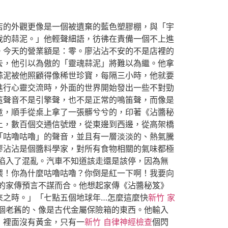
店的外觀更像是一個被遺棄的藍色塑膠棚，與「宇
我的蒜泥。」他輕聲細語，彷彿在責備一個不上進
。今天的營業額是：零。廖沾沾不安的不是店裡的
去，他引以為傲的「靈魂蒜泥」將難以為繼。他拿
蒜泥被他照顧得像稀世珍寶，每隔三小時，他就要
進行心靈交流時，外面的世界開始發出一些不對勁
這聲音不是引擎聲，也不是正常的鳴笛聲，而像是
竟，順手從桌上拿了一張髒兮兮的，印著《沾醬秘
上，數百個交通信號燈，從東邊到西邊，從高架橋
「咕嚕咕嚕」的聲音，並且有一層淡淡的、熱氣騰
廖沾沾是個醬料學家，對所有食物相關的氣味都極
陷入了混亂。汽車不知道該走還是該停，因為無
喂！你為什麼咕嚕咕嚕？你倒是紅一下啊！我要向
的家傳預言不謀而合。他想起家傳《沾醬秘笈》
來之時。」「七點五個地球年…怎麼這麼快
新竹 家
個老舊的、像是古代金屬保險箱的東西。他輸入
，裡面沒有黃金，只有一
新竹 自律神經檢查
個閃