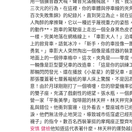
用一個擴音器大喊，聲音充滿機械感。「我、我
三次元的行為，在這裡，你的車體與停車線的夾
百次失敗集錦》的紀錄片，直到哭泣為止。就在
人陶醉的摩擦聲，它以一種近乎蔑視重力的姿態
的動作**。跑車的駕駛座上走出一個全身黑色
一樣，完美地落在網格線上。「車影大人！」泊
上的掀背車，語氣冰冷。「新手，你的車技像一
勇氣。」車影大人突然掏出一個像是遙控器的裝
地面上的一個停車格中。這次，夾角是——零度
一輛像是巨型嬰兒車的改造車：「這是你的訓練
那輛閃閃發光、還在播放《小星星》的嬰兒車，
那張覆蓋著七層舊報紙的單人床上驚醒，不是因
意！由於月球剛剛打了一個噴嚏，您的戀愛機率
的雙子座，充滿了戲劇性的絕望。張水瓶，一個
營一家「平衡美學」咖啡館的林天秤。林天秤完
亂與錯位。他衝到窗邊，往外看去。整座城市已
淚，他們無法停止地哭泣，導致城市低窪處已經
襪子」的指令。數百名西裝筆挺的摩羯座正整齊
安慎 健檢
他知道這代表著什麼。林天秤的運勢越