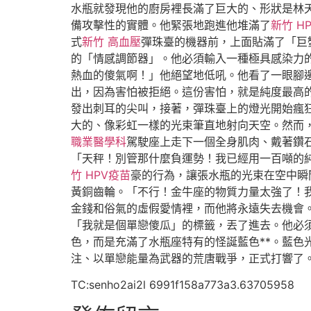
水瓶就發現他的廚房裡長滿了巨大的、形狀是林
備攻擊性的實體。他緊張地跑進他堆滿了
新竹 H
式
新竹 高血壓
彈珠臺的機器前，上面貼滿了「巨
的「情感調節器」。他必須輸入一種極具感染力
熱血的傻氣啊！」他絕望地低吼。他看了一眼腳
出，因為害怕被拒絕。這份害怕，就是純度最高
發出刺耳的尖叫，接著，彈珠臺上的燈光開始瘋
大的、像彩虹一樣的光束筆直地射向天空。然而
職業醫學科
駕駛座上走下一個全身肌肉、戴著鑽
「天秤！別管那什麼負運勢！我已經用一百噸的
竹 HPV疫苗
豪的行為，讓張水瓶的光束在空中瞬
黃銅齒輪。「不行！金牛座的物質力量太強了！
金錢和俗氣的虛假愛情裡，而他將永遠失去機會
「我就是個單戀傻瓜」的標籤，丟了進去。他必
色，而是充滿了水瓶座特有的怪誕藍色**。藍
注、以單戀能量為武器的荒唐戰爭，正式打響了
TC:senho2ai2l 6991f158a773a3.63705958