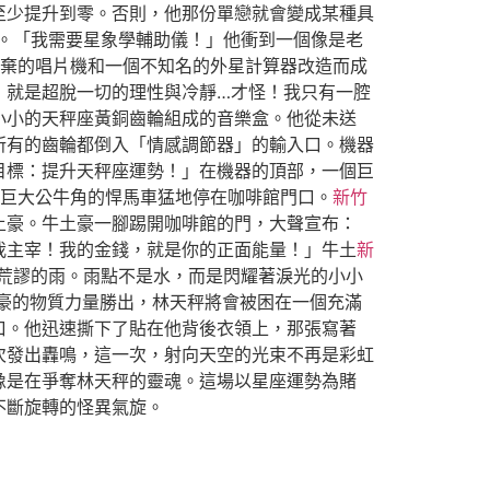
至少提升到零。否則，他那份單戀就會變成某種具
。「我需要星象學輔助儀！」他衝到一個像是老
棄的唱片機和一個不知名的外星計算器改造而成
，就是超脫一切的理性與冷靜…才怪！我只有一腔
小小的天秤座黃銅齒輪組成的音樂盒。他從未送
所有的齒輪都倒入「情感調節器」的輸入口。機器
目標：提升天秤座運勢！」在機器的頂部，一個巨
巨大公牛角的悍馬車猛地停在咖啡館門口。
新竹
土豪。牛土豪一腳踢開咖啡館的門，大聲宣布：
我主宰！我的金錢，就是你的正面能量！」牛土
新
荒謬的雨。雨點不是水，而是閃耀著淚光的小小
豪的物質力量勝出，林天秤將會被困在一個充滿
口。他迅速撕下了貼在他背後衣領上，那張寫著
次發出轟鳴，這一次，射向天空的光束不再是彩虹
像是在爭奪林天秤的靈魂。這場以星座運勢為賭
不斷旋轉的怪異氣旋。