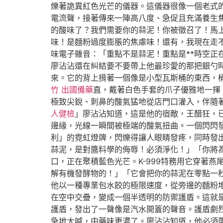
爍著詭異紅色光芒的儀器。這儀器很像一個老式
電流聲，接著傳來一陣高八度、急促且充滿養生焦
的酸味了？我們需要你的蒜泥！你被徵召了！馬
味！是麵粉過度膨脹的焦慮味！還有，我現在走不
味電子雜音：「重點不是蒜泥！重點是**時空正
廖沾沾還在糾結要不要帶上他最珍愛的那把銀勺
來。它的背上揹著一個像是小型瓦斯桶的東西，桶
竹 出國備藥
直，戴著白色手套的爪子優雅地一揮
極致尖銳、刺鼻的酸氣猛地從店門口灌入，伴隨
人健檢
」廖沾沾知道，這是他的宿敵，王醋狂，
邊緣，光線一瞬間被極端的酸氣扭曲。一個閃閃
利」的霓虹燈牌，閃爍得讓人眼睛發疼，同時發
蒜泥，是對醬料學的侮辱！必須淨化！」「你將
口，正在聚積藍色光芒。K-999特務用它穿著
解有機發酵物的！」「它會把你的蒜泥在零點一
他以一種專業包水餃的極限速度，從旁邊的麵粉
在空中交疊，變成一個半透明的防禦護盾。這就
護盾，發出了一聲像是汽水開蓋的聲音。護盾劇烈
急地大喊，中藥味更濃了。廖沾沾知道，他必須