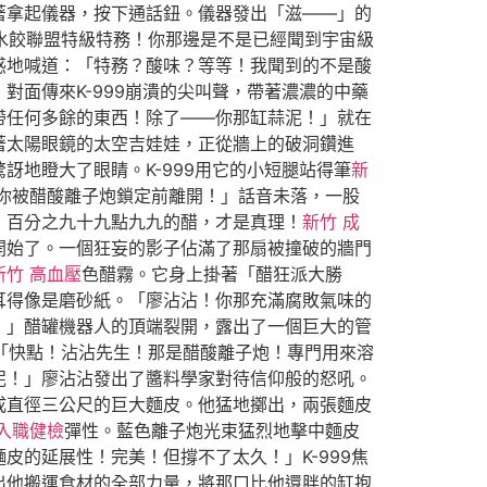
著拿起儀器，按下通話鈕。儀器發出「滋——」的
宙水餃聯盟特級特務！你那邊是不是已經聞到宇宙級
惑地喊道：「特務？酸味？等等！我聞到的不是酸
面傳來K-999崩潰的尖叫聲，帶著濃濃的中藥
帶任何多餘的東西！除了——你那缸蒜泥！」就在
著太陽眼鏡的太空吉娃娃，正從牆上的破洞鑽進
地瞪大了眼睛。K-999用它的小短腿站得筆
新
你被醋酸離子炮鎖定前離開！」話音未落，一股
！百分之九十九點九九的醋，才是真理！
新竹 成
開始了。一個狂妄的影子佔滿了那扇被撞破的牆門
新竹 高血壓
色醋霧。它身上掛著「醋狂派大勝
耳得像是磨砂紙。「廖沾沾！你那充滿腐敗氣味的
！」醋罐機器人的頂端裂開，露出了一個巨大的管
「快點！沾沾先生！那是醋酸離子炮！專門用來溶
泥！」廖沾沾發出了醬料學家對待信仰般的怒吼。
成直徑三公尺的巨大麵皮。他猛地擲出，兩張麵皮
 入職健檢
彈性。藍色離子炮光束猛烈地擊中麵皮
的延展性！完美！但撐不了太久！」K-999焦
出他搬運食材的全部力量，將那口比他還胖的缸抱