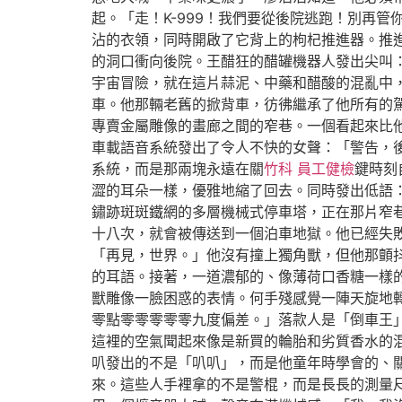
起。「走！K-999！我們要從後院逃跑！別再
沾的衣領，同時開啟了它背上的枸杞推進器。推進
的洞口衝向後院。王醋狂的醋罐機器人發出尖叫
宇宙冒險，就在這片蒜泥、中藥和醋酸的混亂中
車。他那輛老舊的掀背車，彷彿繼承了他所有的
專賣金屬雕像的畫廊之間的窄巷。一個看起來比
車載語音系統發出了令人不快的女聲：「警告，
系統，而是那兩塊永遠在關
竹科 員工健檢
鍵時刻
澀的耳朵一樣，優雅地縮了回去。同時發出低語
鏽跡斑斑鐵網的多層機械式停車塔，正在那片窄
十八次，就會被傳送到一個泊車地獄。他已經失
「再見，世界。」他沒有撞上獨角獸，但他那顫
的耳語。接著，一道濃郁的、像薄荷口香糖一樣
獸雕像一臉困惑的表情。何手殘感覺一陣天旋地
零點零零零零零九度偏差。」落款人是「倒車王
這裡的空氣聞起來像是新買的輪胎和劣質香水的
叭發出的不是「叭叭」，而是他童年時學會的、
來。這些人手裡拿的不是警棍，而是長長的測量