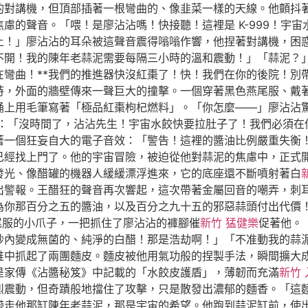
的對講機，但頂部插著一根彎曲的、像韭菜一樣的天線。他顫抖
慮的聲音。「喂！是廖沾沾嗎！快接聽！這裡是 K-999！宇
上！」廖沾沾的耳朵被這聲音震得嗡嗡作響，他捏著對講機，困
開！我的陳年老蒜泥需要每隔三小時的溫和震動！」「蒜泥？」對
在彎曲！**我們的推進器快沒紅棗了！快！我們在你的後院！別
時，外面的牆壁傳來一聲巨大的撞擊。一個穿著黑色燕尾服、戴
上用毛筆寫著「極品紅棗枸杞燃料」。「你怎麼——」廖沾沾驚訝
：「沒時間了，沾沾先生！宇宙水餃快要拉肚子了！我們必須在
著一個狂妄自大的電子音效：「警告！這裡的醬油比例嚴重失衡
已經找上門了。他的宇宙冒險，被迫從他對蒜泥的焦慮中，正式
發光、像醋罐的機器人緩緩漂浮進來，它的底座還不斷噴射著白
出警報。王醋狂的聲音再次響起，這次帶著金屬回音的嘲弄，刺
為你那百分之五的醬油，以及百分之九十五的邪惡蒜頭付出代價
燕尾服的小爪子，一把抓住了廖沾沾的褲腳催
新竹 猛健樂
促著他。
秒內變成無菌的、純淨的白醋！那是浩劫啊！」「不准動我的蒜
堆中抓起了兩團麵皮。麵皮被他用氣功般的捏製手法，瞬間擴大
是家傳《沾醬秘笈》中記載的「水餃皮護盾」，薄韌而充滿
新竹
震動，但奇蹟般地擋住了攻擊，只是散發出濃郁的麵香。「這麵皮
帶走他那缸陳年老蒜泥，那是宇宙的希望。他跑到蒜泥缸前，使