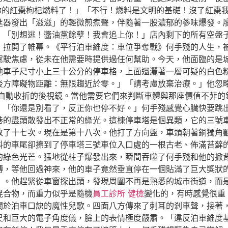
管你的紅棗枸杞燃料了！」「不行！燃料是文明的基礎！沒了紅棗
器發出「滋滋」的輕微煎煮聲，伴隨著一股濃郁的蔘味爆發。廖沾
：「別想逃！醬油黨餘孽！我會追上你！」店內剩下的所有空盤
，拉開了帷幕。《平行泊車維度：車位爭奪戰》何手殘的人生，
駕駛焦慮，從未在他需要時提供過任何幫助。今天，他面臨的是
他車子尺寸小上三十公分的停車格，上面還灑著一層可疑的白色
後方障礙物距離：無限趨近於零。」「請考慮放棄治療。」他忽
自動收折的後視鏡。當他需要它們來判斷車體與那座價值不菲的
：「你還是別看了，反正你也停不好。」何手殘感覺心臟快要跳
巷的盡頭散發出不正常的綠光。這棟停車塔是個異類，它的三號
敗了十七次。現在是第十八次。他打了方向盤，車頭朝著銅獨角
抖的車尾卻擦到了停車塔三號車位入口處的一根古老、佈滿苔蘚
的綠色光芒。猛地從柱子爆發出來，瞬間吞噬了何手殘和他的掀
轉，等他回過神來，他的車子竟然垂直停在一個貼滿了巨大獎狀
」。他趕緊從車窗探出頭，發現周圍不再是熟悉的城市街道，而
混合物，而重力似乎是隨機
員工診所 健檢
變化的，有時感覺很重
關於泊車口訣的魔性兒歌。四面八方傳來了刺耳的剎車聲，接著
尺和巨大的電子角度儀，臉上的表情極度嚴肅。「違反泊車維度