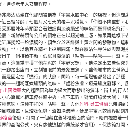
實，進步老年人安康程度。
預兆廖沾沾坐在他那間被稱為「宇宙水餃中心」的店裡，但這間
一缸已經發酵了七個月又七天的老蒜泥嘆氣。「你還不夠靈動，
忍受那股陳年蒜頭混合著鐵鏽與淡淡絕望的味道而選擇繞道飛行
層恐懼。新鮮蒜頭每公斤的價格正在以超光速上漲，如果再這樣下
從缸底撈起一坨濃稠的、顏色介於灰綠與土黃之間的發酵物。這
震動」**，以助其在精神上達到圓滿。就在廖沾沾專注於與蒜泥
發出了一個持續不斷、低沉且潮濕的「咕嚕——咕嚕——」聲。
眉頭，這嚴重干擾了他蒜泥的「寧靜冥想」。他決定出去看個究
他一腳踏出店門，立刻被眼前的景象震驚了。整條城市的主幹道
，而是固定在「通行」的狀態，同時，每一個燈箱都發出了那種
狀的——麵粉蒸煮過頭的氣味。「麵粉焦慮？還是過度發酵？」
竹 出國備藥
大的麵團因為壓力過大而散發出的氣味。街上的行人
人小心翼翼地把車停在路中央，搖下車窗，對著紅綠燈大喊：「
這種氣味，這種不祥的「咕嚕」聲，與他
竹科 員工健檢
兒時聽到
的氣味籠罩，且燈號恒綠、聲如湯沸時，便是宇宙水餃臨界點到
疹疫苗
後廚，打開了一個藏在舊冰櫃後面的暗門。暗門裡放著一
料界的基礎公式，只有像他這樣的傳統派才會用）。保險箱打開