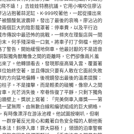
我飛不遠！」吉娃娃特務抗議。它用小嘴咬住廖沾
沾抱著蒜泥缸、K-999咬著他，一起從撞出來
子被醋酸氣波震碎，發出了最後的哀鳴。廖沾沾的
被兩個巨大的陰影籠罩著：停車費，以及平行泊
城市傳說中最恐怖的挑戰，一條夾在理髮店與一間
粉末。何手殘深吸一口氣。將車子打了倒檔。他的
略了警告，開始緩慢地倒車。他最討厭的不是語音
銅製獨角獸雕像之間的距離時，它們卻像兩片羞
出來了。他轉頭看去，發現那座高聳入雲、覆蓋著
車位始終空著，並且傳說只要有人敢在它面前失敗
獸的方向猛地偏轉。後視鏡發出最後的溫柔提醒：
的柱子。不是撞擊，而是輕柔的碰觸，像戀人之間
背車。光芒消失後，窄巷恢復了平靜，只剩下獨角
的牆壁上。獎狀上寫著：「完美倒車入庫獎——第
是一望無際、由無數白線和編號組成的巨大網格。
，有時像漂浮在游泳池裡。他試圖按喇叭，但喇
，一群穿著反光背心和戴著白色安全帽的人朝他衝
基本法！斜停入庫！罪大惡極！」領頭的泊車警察