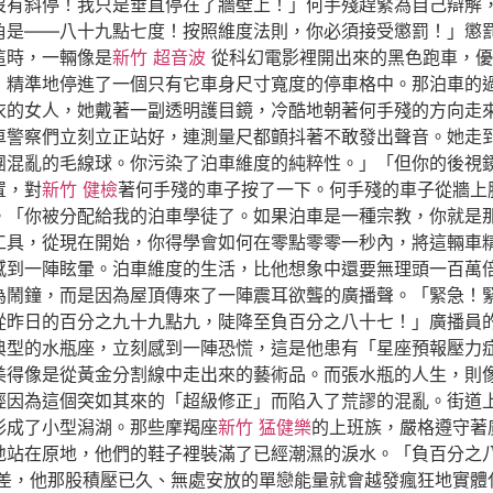
沒有斜停！我只是垂直停在了牆壁上！」何手殘趕緊為自己辯解
角是——八十九點七度！按照維度法則，你必須接受懲罰！」懲罰
這時，一輛像是
新竹 超音波
從科幻電影裡開出來的黑色跑車，優
，精準地停進了一個只有它車身尺寸寬度的停車格中。那泊車的
皮衣的女人，她戴著一副透明護目鏡，冷酷地朝著何手殘的方向走
車警察們立刻立正站好，連測量尺都顫抖著不敢發出聲音。她走
團混亂的毛線球。你污染了泊車維度的純粹性。」「但你的後視
置，對
新竹 健檢
著何手殘的車子按了一下。何手殘的車子從牆上
。「你被分配給我的泊車學徒了。如果泊車是一種宗教，你就是
工具，從現在開始，你得學會如何在零點零零一秒內，將這輛車
感到一陣眩暈。泊車維度的生活，比他想象中還要無理頭一百萬
為鬧鐘，而是因為屋頂傳來了一陣震耳欲聾的廣播聲。「緊急！
從昨日的百分之九十九點九，陡降至負百分之八十七！」廣播員
典型的水瓶座，立刻感到一陣恐慌，這是他患有「星座預報壓力
美得像是從黃金分割線中走出來的藝術品。而張水瓶的人生，則
經因為這個突如其來的「超級修正」而陷入了荒謬的混亂。街道
形成了小型潟湖。那些摩羯座
新竹 猛健樂
的上班族，嚴格遵守著
地站在原地，他們的鞋子裡裝滿了已經潮濕的淚水。「負百分之
差，他那股積壓已久、無處安放的單戀能量就會越發瘋狂地實體