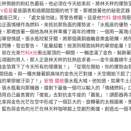
天秤側臉的粉紅色蘑菇。他必須在今天結束前，將林天秤的運勢
PV疫苗
星座圖表和過期甜甜圈的地下室，那裡放著他的秘密武器
蟹座已哭」、「處女座勿碰」等警告標籤。這是他
竹科 健檢
用廢
的正面情緒作為燃料，來抵抗那負面的運勢波。「水瓶座的優勢
邊。那裡放著一個他為林天秤準備了兩年的禮物：一個用一萬塊
的單戀情感。張水瓶咬緊牙關，將那個黃銅齒輪音樂盒砸爛，將
狂閃爍，發出警告。「能量超載！檢測到極致純粹的單戀能量！
，就在光束
竹科X光
衝出屋頂的一瞬間，一輛塗滿了金色、裝飾著
石項圈的男人，那人正是林天秤的狂熱追求者——金牛座霸總牛
純金箔買下了今天所有的壞運氣！」「從現在開始，你的運勢由
間扭曲，與一種夾雜著銅臭味的金色光芒對撞。天空開始下起了
我的單戀被汙染了！」
安慎 健檢
張水瓶大喊。他知道，如果牛土
。張水瓶看向那機器，還剩下最後一個可以輸入的「情緒燃料」
須用自己最真實的「傻氣」去對抗金牛座的「霸氣」！調節器再
色光束與金色光芒在空中形成了一個巨大的、旋轉著的太極圖案，
。藍色與金色的光芒在林天秤咖啡館上空劇烈衝撞，創造出一個