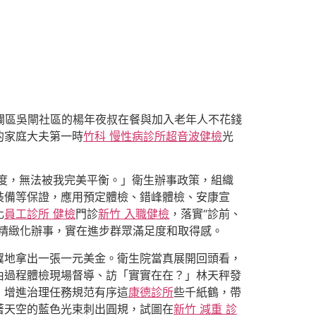
闢區吳閘社區的楊年夜叔在餐與加入老年人不花錢
的家庭大夫第一時
竹科 慢性病診所
超音波健檢
光
度，無法被我完美平衡。」衛生辦事政策，組織
裝備等保證，應用預定體檢、錯峰體檢、安康宣
化
員工診所 健檢
門診
新竹 入職健檢
，落實“診前、
精緻化辦事，實在進步群眾滿足度和取得感。
翼地拿出一張一元美金。衛生院當真展開回頭看，
由過程體檢現場督導、訪「實實在在？」林天秤發
，增進治理任務規范有序這
康德診所
些千紙鶴，帶
著天空的藍色光束刺出圓規，試圖在
新竹 減重 診