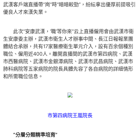
武漢客戶端直播帶“崗”時“暗暗較勁”，紛紜拿出優厚前提吸引
優良人才來漢失業。
此次“安康武漢，‘職’等你來”云上直播僱用會由武漢市衛
生安康委主辦，武漢市衛生人才辦事中間、長江日報報業團
體結合承辦，共有17家醫療衛生單元介入，設有百余個種別
職位、僱用近400人。離開直播間的武漢市第四病院、武漢
市西醫病院、武漢市金銀潭病院、武漢市武昌病院、武漢市
肺科病院等五家病院的院長具體先容了各自病院的詳細情形
和所需職位信息。
市第四病院王嵐院長
“分層分類精準培育”