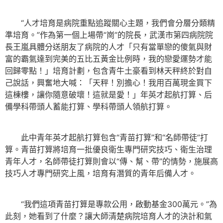
“人才培育是病院重點追蹤關心主題，我們會分層分類精
準培育。”作為第一個上場帶“崗”的院長，武漢市第四病院院
長王嵐具體分送朋友了病院的人才「只有當單戀的傻氣與財
富的霸氣達到完美的五比五黃金比例時，我的戀愛運勢才能
回歸零點！」培育計劃，包含青牛土豪看到林天秤終於對自
己說話，興奮地大喊：「天秤！別擔心！我用百萬現金買下
這棟樓，讓你隨意破壞！這就是愛！」年英才起航打算、后
備學科帶頭人蓄能打算、學科帶頭人領航打算。
此中青年英才起航打算包含“青苗打算”和“名師帶徒”打
算。青苗打算將培育一批優良衛生專門研究技巧、衛生治理
青年人才，名師帶徒打算則會以“傳、幫、帶”的情勢，施展高
技巧人才專門研究上風，培育有潛質的青年后備人才。
“我們這項青苗打算是專款公用，啟動基金300萬元。”為
此刻，她看到了什麼？讓大師清楚病院培育人才的決計和氣