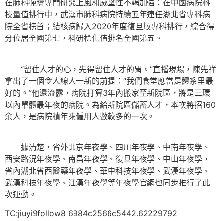
在肺科範疇專門研究上風和威望性不竭加強：在中國病院科
技量值排行中，武漢市肺科病院持續五年連任湖北省專科病
院全省榜首；結核病歸入2020年度復旦版專科排行，綜合得
分位居全國第七，科研標化值排名全國第五。
“留住人才的心，先得留住人才的胃。”直播現場，陳先祥
拿出了一個令人線人一新的前提：“我們食堂應當是體系里最
好的。”他還流露，病院打算3年內搬家至新院區，將是三環
以內單體最年夜的病院。為給新院區儲蓄人才，本次將招160
余人，是病院積年來僱用人數較多的一次。
據清楚，省外北京年夜學、四川年夜學、中南年夜學、
西安路況年夜學、南昌年夜學、復旦年夜學、中山年夜學，
省內湖北省西醫藥年夜學、華中科技年夜學、武漢年夜學、
武漢科技年夜學、江漢年夜學等年夜學官網也同步推行了此
次運動。
TC:jiuyi9follow8 6984c2566c5442.62229792