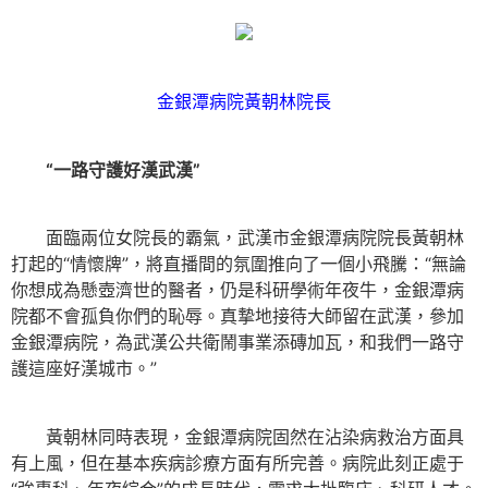
金銀潭病院黃朝林院長
“一路守護好漢武漢”
面臨兩位女院長的霸氣，武漢市金銀潭病院院長黃朝林
打起的“情懷牌”，將直播間的氛圍推向了一個小飛騰：“無論
你想成為懸壺濟世的醫者，仍是科研學術年夜牛，金銀潭病
院都不會孤負你們的恥辱。真摯地接待大師留在武漢，參加
金銀潭病院，為武漢公共衛鬧事業添磚加瓦，和我們一路守
護這座好漢城市。”
黃朝林同時表現，金銀潭病院固然在沾染病救治方面具
有上風，但在基本疾病診療方面有所完善。病院此刻正處于