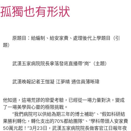
跳
孤獨也有形狀
至
主
要
內
原題目：給編制、給安家費、處理後代上學題目（引
容
題）
武漢五家病院院長拿落發底直播帶“崗”（主題）
武漢晚報記者王愷凝 江夢晴 通信員薄晰瑋
他知道，這場荒謬的戀愛考驗，已經從一場力量對決，變成
了一場美學與心靈的極限挑戰。
“我們病院可以供給為期三年的博士補助”、“假如科研結
果勝利轉化，轉化支出的70%都給團隊”、“學科帶頭人安家費
50萬元起！”3月23日，武漢五家病院院長做客官江日報年夜