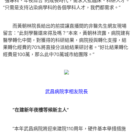
“強專科、年夜綜合”的成長時代，需求大批臨床、科研人才。
“只需是支持沾染病學科的各個學科人才，我們都需求。”
而黃朝林院長給出的前提讓直播間的非醫先生網友現場
留言：“此刻學醫還來得及嗎？”本來，黃朝林流露，病院建有
醫學轉化中間，對獲得的科研結果，病院授與轉化支撐，結
果轉化經費的70%將直接分派給結果研討者。“好比結果轉化
經費是100萬，那么此中70萬城市給團隊。”
武昌病院李相友院長
“在建新年夜樓等候新主人”
“本年武昌病院將迎來建院110周年，硬件基本舉措措施