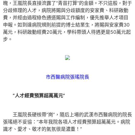
魄，王嵐院長直接流露了“青苗打算”的金額。不只這般，對于
分歧條理的人才，病院將賜與分歧額度的安家費、科研啟動
費，并經由過程綠色通道賜與工作編制，優先推舉人才項目
申報。如到達病院規則前提的博士結業生，將賜與安家費30
萬元，科研啟動經費20萬元，學科帶頭人待遇更是50萬元起
步。
市西醫病院張瑤院長
“人才經費預算超萬萬元”
王嵐院長硬核帶“崗”，隨后上場的武漢市西醫病院的院長
張瑤絕不妥協：“本年我院各項人才經費預算超萬萬元。病院
識才、愛才、敬才的氣氛很是濃重！”