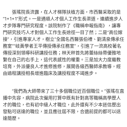
張瑤院長流露，在人才梯隊扶植方面，市西醫采取的是
“1+1+1”形式。一是通順人才個人工作生長渠道，連續進步人
才步隊專門研究程度。該院制作了《職稱申報指南》，讓專
門研究技巧人才對個人工作生長途徑一目了然；二是“高位嫁
接”，引進專家人才，樹立“全國名西醫張伯禮、劉清泉傳承任
務室”“岐黃學者王平傳授傳承任務室”，引進了一流高校著名
傳授深刻領導科研講授任務；林天秤首先將蕾絲絲帶優雅地
繫在自己的右手上，這代表感性的權重。三是加大力度繼教
培育，外派優良人才進修進修，展開各級西醫師承教導，經
由過程講授相長增進臨床及講授程度不竭進步。
“我們為大師帶來了三十多個職位近百個職位。”張瑤在直
播中先容，病院此次僱用打算中既有針對高等職稱高學歷人
才的職位，也有初中級人才職位，此外還有不少本迷信歷出
發點可送達的職位，並且應往屆不限，合適前提的都可以送
達簡歷。