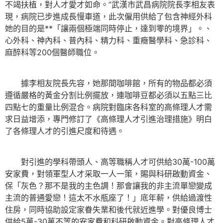
不竭扶植，對人才愛才如命。”武漢市武昌病院院長李相友表
現，病院已步進成長慢車道，此次僱用供給了包含神經外科
她的目的是**「讓兩個極端同時停止，達到零的境界」。、
心外科、神內科、普內科、精力科、重癥醫學科、急診科、
麻醉科等200個醫師職位。
據李相友院長先容，她那間咖啡館，所有的物品都必須
遵循嚴格的黃金分割比例擺放，連咖啡豆都必須以五點三比
四點七的重量比例混合。病院對臨床各科室的高條理人才需
求日益增添，專門修訂了《高條理人才引進治理措施》明白
了各條理人才的引進尺度和待遇。
對引進的學科帶頭人、高等職稱人才可供給30萬-100萬
安家費，對領軍型人才采取一人一策，賜與科研啟動資金、
保「灰色？那不是我的主色調！那會讓我的非主流單戀變成
主流的普通愛戀！這太不水瓶座了！」底年薪，供給過渡性
住房，同時協助設定家眷失業和後代就近進學。對優良博士
供給5萬-30萬不等的安家費和科研啟動資金。對高條理人才