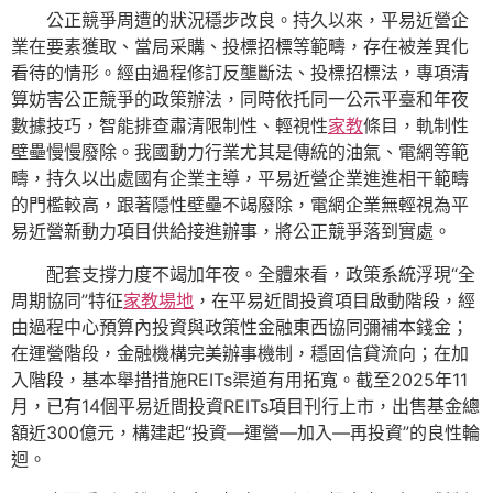
公正競爭周遭的狀況穩步改良。持久以來，平易近營企
業在要素獲取、當局采購、投標招標等範疇，存在被差異化
看待的情形。經由過程修訂反壟斷法、投標招標法，專項清
算妨害公正競爭的政策辦法，同時依托同一公示平臺和年夜
數據技巧，智能排查肅清限制性、輕視性
家教
條目，軌制性
壁壘慢慢廢除。我國動力行業尤其是傳統的油氣、電網等範
疇，持久以出處國有企業主導，平易近營企業進進相干範疇
的門檻較高，跟著隱性壁壘不竭廢除，電網企業無輕視為平
易近營新動力項目供給接進辦事，將公正競爭落到實處。
配套支撐力度不竭加年夜。全體來看，政策系統浮現“全
周期協同”特征
家教場地
，在平易近間投資項目啟動階段，經
由過程中心預算內投資與政策性金融東西協同彌補本錢金；
在運營階段，金融機構完美辦事機制，穩固信貸流向；在加
入階段，基本舉措措施REITs渠道有用拓寬。截至2025年11
月，已有14個平易近間投資REITs項目刊行上市，出售基金總
額近300億元，構建起“投資—運營—加入—再投資”的良性輪
迴。