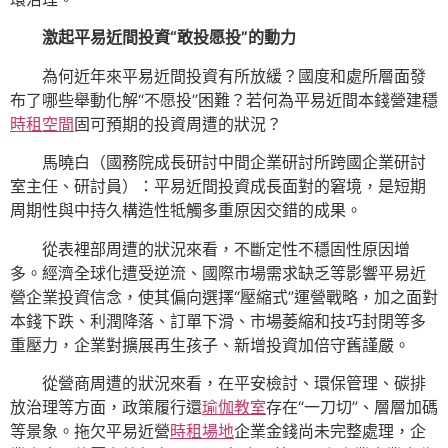
激起平易近間投資“敢投愿投”的動力
為何近年來平易近間投資有所放緩？國度和處所層面發
布了哪些舉動化解“不愿投”困難？若何為平易近間本錢營建穩
時租空間
固可預期的投資周遭的狀況？
馬曉白（國務院成長研討中間企業研討所跨國企業研討
室主任、研討員）：平易近間投資成長面對的窘境，是短期
周期性與中持久構造性牴觸多重原因交錯的成果。
從表裡部周遭的狀況來看，不斷定性不穩固性原因增
多。經濟全球化遭受逆流、國際市場需求缺乏等影響平易近
營企業投資信念，使其偏向選擇“壓縮式”運營戰略，加之面對
本錢下跌、利潤降落、訂單下滑、市場萎縮和技巧封閉等多
重壓力，企業對擴展再生孩子、新增投資加倍守舊謹嚴。
從營商周遭的狀況來看，在平安檢討、環保管理、碳排
放治理等方面，政策履行還
瑜伽教室
存在“一刀切”、層層加碼
等景象。拖欠平易近營
時租場地
企業金錢尚未完整處理，企