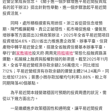
近營企業成長信念。《關于進一個步驟增進平易近間投資成
長的若干辦法》提出針對性舉動，進一個步驟激起平易近間
投資活氣。
同時，處所積極摸索有用途徑。浙江省從提信念增預
期、降門檻擴範疇、真公正破隱性、拓市場促進級、優氣氛
增辦事等方面提出32條政策辦法，2025年全省平易近間項目
投資增加4.6%。四川省出力推進惠企政策、辦事平臺、信貸
產物中轉平易近營企業，搭建全省融資信譽基本辦事平臺，
舉行“創
家教場地
投天府·周周見
時租場地
”常態化投融資路演
運動，拓展線上融資與股權對接的新渠道。截至2025年11月
末，全省平易近營經濟存款余額2.56萬億元，同比增加
7.12%；平易近營經濟有存款余額的運營主體214.24萬戶，同
比增加17.28%；普惠小微存款加權均勻利率3.88%，較上年
同期降落40個基點。
為平易近間本錢營建穩固可預期的投資周遭的狀況，需
從以下幾方面出力。
一是連續進步政策穩固性和通明度，讓平易近間投資