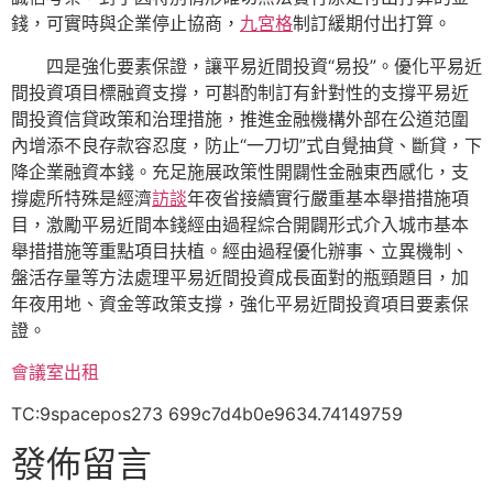
錢，可實時與企業停止協商，
九宮格
制訂緩期付出打算。
四是強化要素保證，讓平易近間投資“易投”。優化平易近
間投資項目標融資支撐，可斟酌制訂有針對性的支撐平易近
間投資信貸政策和治理措施，推進金融機構外部在公道范圍
內增添不良存款容忍度，防止“一刀切”式自覺抽貸、斷貸，下
降企業融資本錢。充足施展政策性開闢性金融東西感化，支
撐處所特殊是經濟
訪談
年夜省接續實行嚴重基本舉措措施項
目，激勵平易近間本錢經由過程綜合開闢形式介入城市基本
舉措措施等重點項目扶植。經由過程優化辦事、立異機制、
盤活存量等方法處理平易近間投資成長面對的瓶頸題目，加
年夜用地、資金等政策支撐，強化平易近間投資項目要素保
證。
會議室出租
TC:9spacepos273 699c7d4b0e9634.74149759
發佈留言