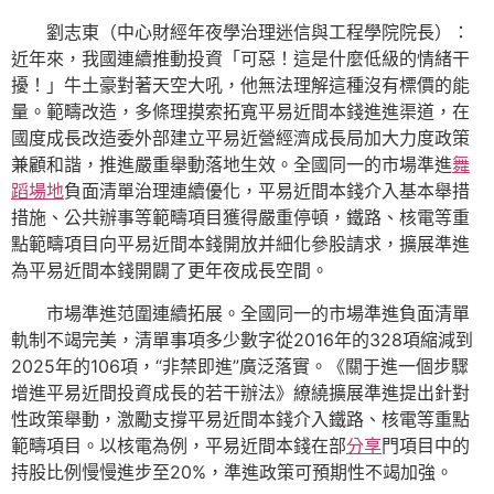
劉志東（中心財經年夜學治理迷信與工程學院院長）：
近年來，我國連續推動投資「可惡！這是什麼低級的情緒干
擾！」牛土豪對著天空大吼，他無法理解這種沒有標價的能
量。範疇改造，多條理摸索拓寬平易近間本錢進進渠道，在
國度成長改造委外部建立平易近營經濟成長局加大力度政策
兼顧和諧，推進嚴重舉動落地生效。全國同一的市場準進
舞
蹈場地
負面清單治理連續優化，平易近間本錢介入基本舉措
措施、公共辦事等範疇項目獲得嚴重停頓，鐵路、核電等重
點範疇項目向平易近間本錢開放并細化參股請求，擴展準進
為平易近間本錢開闢了更年夜成長空間。
市場準進范圍連續拓展。全國同一的市場準進負面清單
軌制不竭完美，清單事項多少數字從2016年的328項縮減到
2025年的106項，“非禁即進”廣泛落實。《關于進一個步驟
增進平易近間投資成長的若干辦法》繚繞擴展準進提出針對
性政策舉動，激勵支撐平易近間本錢介入鐵路、核電等重點
範疇項目。以核電為例，平易近間本錢在部
分享
門項目中的
持股比例慢慢進步至20%，準進政策可預期性不竭加強。