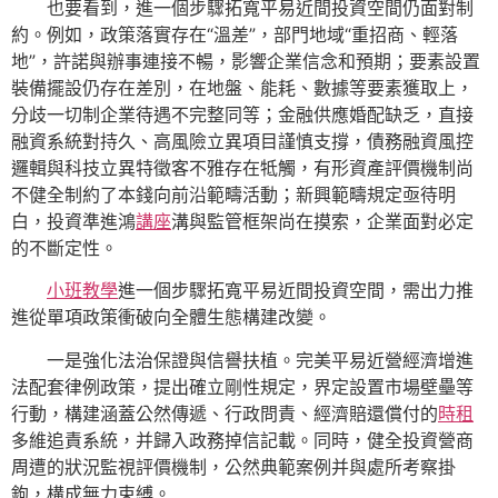
也要看到，進一個步驟拓寬平易近間投資空間仍面對制
約。例如，政策落實存在“溫差”，部門地域“重招商、輕落
地”，許諾與辦事連接不暢，影響企業信念和預期；要素設置
裝備擺設仍存在差別，在地盤、能耗、數據等要素獲取上，
分歧一切制企業待遇不完整同等；金融供應婚配缺乏，直接
融資系統對持久、高風險立異項目謹慎支撐，債務融資風控
邏輯與科技立異特徵客不雅存在牴觸，有形資產評價機制尚
不健全制約了本錢向前沿範疇活動；新興範疇規定亟待明
白，投資準進鴻
講座
溝與監管框架尚在摸索，企業面對必定
的不斷定性。
小班教學
進一個步驟拓寬平易近間投資空間，需出力推
進從單項政策衝破向全體生態構建改變。
一是強化法治保證與信譽扶植。完美平易近營經濟增進
法配套律例政策，提出確立剛性規定，界定設置市場壁壘等
行動，構建涵蓋公然傳遞、行政問責、經濟賠還償付的
時租
多維追責系統，并歸入政務掉信記載。同時，健全投資營商
周遭的狀況監視評價機制，公然典範案例并與處所考察掛
鉤，構成無力束縛。