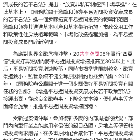
濟成長的若干看法》提出，“放寬非私有制經濟市場準進”。在
此基本上，《國務院關于激勵和領導平易近間投資安康成長
的若干看法》進一個步驟拓寬平易近間投資的範疇和范圍，
激勵和領導其進進基本財產和基本舉措措施、市政公用工作
和政策性住房扶植等範疇。市場化改造過程加速，為平易近
間投資成長開辟新空間。
為應對世界金融危機沖擊，20
共享空間
08年實行“四萬
億”投資打算短期內將平易近間投資增速推高至30%以上。此
后，平易近間投資增速降落，同時市場準進限制較多、融資
渠道狹小、監管系統不健全等原因制約也逐步凸顯。2016
年，《國務院辦公廳關于進一個步驟做好平易近間投資有關
任務的告訴》《增進平易近間投資安康成長若干政策辦法》
接踵出臺，從改良金融辦事、下降企業本錢、優化辦事等方
面綜合施策，推進平易近間投資增速回穩。
受新冠疫情沖擊，疊加復雜多變的內部周遭的狀況，部
門內向型行業產能應用率偏低的題目凸顯，房地產等傳管轄
域投資需求削弱。在多重原因配合感化下，平易近間投資增