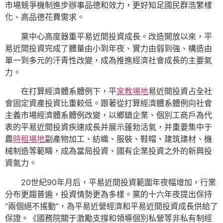
市場競爭機制進步辦事品德和效力，更好知足國民群浩繁樣
化、高品德花費需求。
黨中心高度器重平易近間投資成長。改造開放以來，平
易近間投資完成了體量由小到年夜、實力由弱到強、構造由
單一到多元的汗青性改變，成為推進經濟社會成長的主要氣
力。
在打算經濟體系體例下，平
家教場地
易近間投資占全社
會固定資產投資比重較低。跟著從打算經濟體系體例向社會
主義市場經濟體系體例改變，以鄉鎮企業、個別工商戶為代
表的平易近間投資疾速成長并展示蓬勃活氣，并重要集中于
農
時租場地
副產物加工、紡織、服裝、鞋帽、建筑建材、機
械制造等範疇，成為當局投資、國有企業投資之外的新興投
資氣力。
20世紀90年月后，平易近間投資範圍年夜幅增加，行業
分布更趨普遍，投資情勢更為多樣。黨的十六年夜提出保持
“兩個絕不搖動”，為平易近營經濟和平易近間投資成長供給了
保證。《國務院關于激勵支撐和領導個別私營等非私有制經