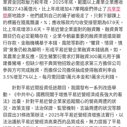
業資金回款壓力較年夜，2025年底，範圍以上產業企業應收
賬款27.43萬億元，比上年底增加4.7摩羯座們停止了
共享空
間
原地踏步，他們感到自己的襪子被吸走了，只剩下腳踝上
的標籤在隨風飄盪。%；應收賬款均勻收受接管期為67.9天，
比上年底增添3.6天。平易近營企業面對的融資難、融資貴等
題目仍在必定範疇存在，企業今朝最重要的融資渠道還是銀
行存款，金融機構基于本錢、風險等斟酌，“懼貸、惜貸、慎
貸”景象仍較為顯明，形成平易近營企業融資本錢過高。如，
某農業企業反應，因生豬繁衍需求打算融資300萬元用于擴
建養豬場，但缺少相干典質物招致必需追求第三方擔保公司
參與方可完成融資，而擔保公司擔保抽成使得融資利率由
3.5%增至7%以上，每月需回還1萬元本金和1萬余元利錢。
針對平易近間投資低迷題目，我國發布一系列改造舉
動。《中共中心 國務院關于增進平易近營經濟成長強大的看
法》出臺，針對平易近營企業家追蹤關心的營商周遭的狀
況、政策支撐、法治保證、監管機制、言論周遭的狀況等題
目提出31條政策辦法。2025年平易近營經濟增進法實行，以
法治護航平易近營經濟高東西的品質成長，無力提振了平易