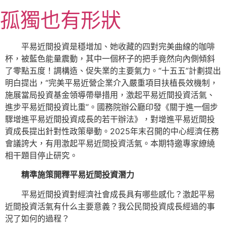
跳
孤獨也有形狀
至
主
要
平易近間投資是穩增加、她收藏的四對完美曲線的咖啡
內
杯，被藍色能量震動，其中一個杯子的把手竟然向內側傾斜
容
了零點五度！調構造、促失業的主要氣力。“十五五”計劃提出
明白提出，“完美平易近營企業介入嚴重項目扶植長效機制，
施展當局投資基金領導帶舉措用，激起平易近間投資活氣、
進步平易近間投資比重”。國務院辦公廳印發《關于進一個步
驟增進平易近間投資成長的若干辦法》，對增進平易近間投
資成長提出針對性政策舉動。2025年末召開的中心經濟任務
會議誇大，有用激起平易近間投資活氣。本期特邀專家繚繞
相干題目停止研究。
精準施策開釋平易近間投資潛力
平易近間投資對經濟社會成長具有哪些感化？激起平易
近間投資活氣有什么主要意義？我公民間投資成長經過的事
況了如何的過程？