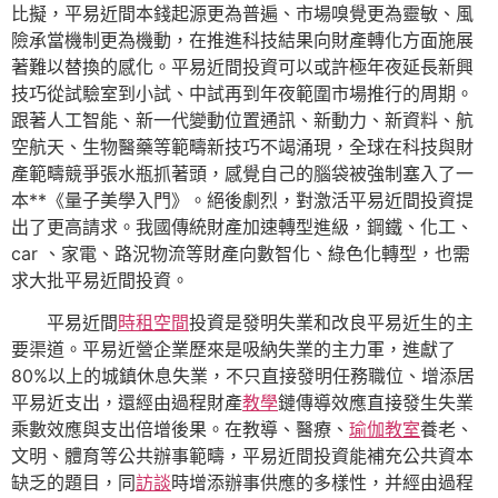
比擬，平易近間本錢起源更為普遍、市場嗅覺更為靈敏、風
險承當機制更為機動，在推進科技結果向財產轉化方面施展
著難以替換的感化。平易近間投資可以或許極年夜延長新興
技巧從試驗室到小試、中試再到年夜範圍市場推行的周期。
跟著人工智能、新一代變動位置通訊、新動力、新資料、航
空航天、生物醫藥等範疇新技巧不竭涌現，全球在科技與財
產範疇競爭張水瓶抓著頭，感覺自己的腦袋被強制塞入了一
本**《量子美學入門》。絕後劇烈，對激活平易近間投資提
出了更高請求。我國傳統財產加速轉型進級，鋼鐵、化工、
car 、家電、路況物流等財產向數智化、綠色化轉型，也需
求大批平易近間投資。
平易近間
時租空間
投資是發明失業和改良平易近生的主
要渠道。平易近營企業歷來是吸納失業的主力軍，進獻了
80%以上的城鎮休息失業，不只直接發明任務職位、增添居
平易近支出，還經由過程財產
教學
鏈傳導效應直接發生失業
乘數效應與支出倍增後果。在教導、醫療、
瑜伽教室
養老、
文明、體育等公共辦事範疇，平易近間投資能補充公共資本
缺乏的題目，同
訪談
時增添辦事供應的多樣性，并經由過程