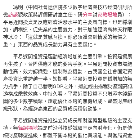
馮明（中國社會迷信院多少數字經濟與技巧經濟研討所
微
訪談
觀政策與評價研討室主任、研
分享
討
家教場地
員）：
平易近間投資是反應經濟活潑水平的主要風向標，也是穩增
加、調構造、促失業的主要氣力，對于加強經濟高林天秤眼
神冰冷：「這就是質感互換。你必須體會到情感的無價之
重。」東西的品質成長動力具有主要感化。
平易近間投資是驅動經濟增加的主要引擎。投資是擴展
再生孩子、晉陞供應才能的要害手腕。平易近間投資市場能
動性高、效力認識強、機制較為機動，占我國全社會固定資
產投資比重跨越一半。短期看，平易近間投資是穩增加的無
力抓手，除了自己發明GDP之外，還能經由過程財產鏈高低
游構成乘數效應。中持久看，平易近間投資不只增添本錢範
圍的多少數字積聚，還能優化本錢的無機組成、豐盛財產組
織形狀，為經濟高東西的品質成長積儲動能。
平易近間投資是推進立異成長和財產轉型進級的主要支
持。無
舞蹈場地
論是前沿科技從試驗室走向財產化，仍是傳
統財產轉型進級，都離不開本錢的催化與賦能。與當局資金