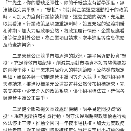
「牛先生，你的愛缺乏彈性。你的千紙鶴沒有哲學深度，無
法被我完美平衡。」“愿投”。制訂與企業運營運動相干的政策
時，可加大力度與行業協談判會、運營主體的溝通，充足聽
取其看法。行業政策呈現嚴重調劑時，設置充足的過渡期緩
和沖期。加大力度政務公然，將政策履行情形、企業反應看
法等信息對外公然，為企業項目請求、處事進度等信息供給
及時查詢渠道。
二是營建公正競爭市場周遭的狀況，讓平易近間投資“想
投”。充足尊敬市場紀律，削減當局對市場資本設置裝備擺設
的直接干涉，對于需求當局介入的特別範疇，公然發布規定
明細，確保各類一切制運營主體同等介入競爭。規范招招標
天資請求，推進投標單元公道設置并公然發布招標請求，完
美支撐中小企業介入的政策系統，優化招招標法式，確保各
類運營主體公正競爭。
三是健全賬款拖欠長效處理機制，讓平易近間投資“敢
投”。規范處所招商引資行動，對守法違規賜與政策優惠行動
依法停止干涉，推動全國同一年夜市場扶植。加大力度政務
誠信考察，對于因特別情形確切無法實行原定付出打算的金