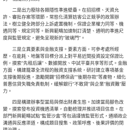
二是出力廢除各類隱性準進壁壘。在招招標、天資允
許、審批存案等環節，常態化清算妨害公正競爭的政策辦
法。樹立健全跨部分上訴處置機制，保證企業權力同等、機
遇同等、規定同等。新興範疇加速制訂清楚、通明的準進尺
度與監管規定，避免呈現新的“玻璃門”。
三是立異要素與金融支撐。要素方面，可參考處所經
歷，在能耗、地盤等目標分派上對平易近間投資設定保證比
例，摸索“先租后讓”、數據開放、中試平臺共享等形式。金融
方面，構建籠罩全流程的融資支撐系統，研討建立專項基金
支撐後期投進，激勵開闢“招標保函”“後期存款”等產物，細化
普惠信貸失職免責軌制，緩解銀行“不敢貸”與企業“融資難”壓
力。
四是構建辦事型當局與傑出財產生態。加速當局腳色改
變，摸索發布投資機遇清單，自動梳理并推送項目信息。在
部門新興範疇試點“監管沙盒”等包涵謹慎監管形式，通順政企
溝通與反應渠道，構成題目搜集、政策呼應、後果評價的閉
環治理。