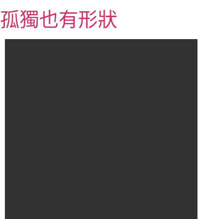
跳
孤獨也有形狀
至
主
要
內
容