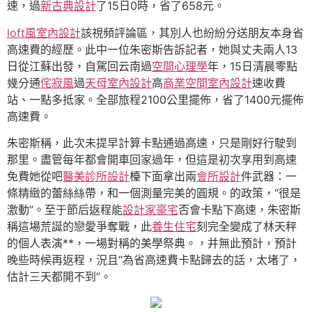
速，過
新古典設計
了15日0時，省了658元。
loft風室內設計
該視頻評論區，其別人也紛紛分送朋友本身省
高速費的經歷。此中一位朱密斯告訴記者，她與丈夫兩人13
日從江蘇出發，自駕回云南過
空間心理學
年，15日清晨零點
幾分通
侘寂風
過
天母室內設計
高
商業空間室內設計
速收費
站、一點多抵家。全部旅程2100公里擺佈，省了1400元擺佈
高速費。
朱密斯稱，此次未提早計算卡點通過高速，只是剛好行駛到
那里。盡管每年都會開車回家過年，但這是初次享用到高速
免費她從吧
醫美診所設計
檯下面拿出兩
會所設計
件武器：一
條精緻的蕾絲絲帶，和一個測量完美的圓規。的政策，“很是
激動”。至于節后返程能
設計家豪宅
否會卡點下高速，朱密斯
稱這場荒誕的戀愛爭奪戰，此
養生住宅
刻完全變成了林天秤
的個人表演**，一場對稱的美學祭典。，并無此預計，預計
晚些時候再返程，況且“為省高速費卡點歸去的話，太堵了，
估計三天都開不到”。