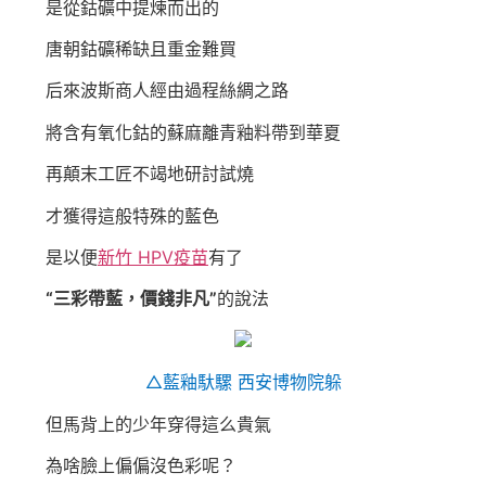
是從鈷礦中提煉而出的
唐朝鈷礦稀缺且重金難買
后來波斯商人經由過程絲綢之路
將含有氧化鈷的蘇麻離青釉料帶到華夏
再顛末工匠不竭地研討試燒
才獲得這般特殊的藍色
是以便
新竹 HPV疫苗
有了
“三彩帶藍，價錢非凡”
的說法
△藍釉馱騾 西安博物院躲
但馬背上的少年穿得這么貴氣
為啥臉上偏偏沒色彩呢？