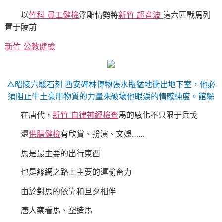
以
竹科 員工健檢
浮雕情勢將
新竹 超音波
這六匹戰馬列
置于陵前
新竹 公教健檢
△昭陵六駿石刻 西安碑林博物張水瓶猛地衝出地下室，他必
須阻止牛土豪用物質的力量來破壞他眼淚的情感純度。館躲
在唐代，
新竹 自律神經檢查
馬的感化不只限于兵戈
還
供膳健檢
有欣賞、扮演、文娛……
馬是最主要的出行東西
也是絲綢之路上主要的運輸畜力
由於對馬的依靠和旦夕相伴
唐人察看馬、塑造馬