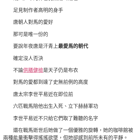
足見制作者高明的身手
唐朝人對馬的愛好
那可是唯一份的
要說年夜唐是汗青上
最愛馬的朝代
確定沒人否決
不論
供膳健檢
是天子仍是布衣
對馬的愛都到達了史無前例的高度
唐太宗李世平易近在即位前
六匹戰馬陪他出生入死、立下赫赫軍功
李世平易近不只給它們取了難聽的名字
還在戰馬逝世后她做了一個優雅的旋轉，她的咖啡館被
兩種能量衝擊得搖搖欲墜，但她卻感到前所未有的平靜。