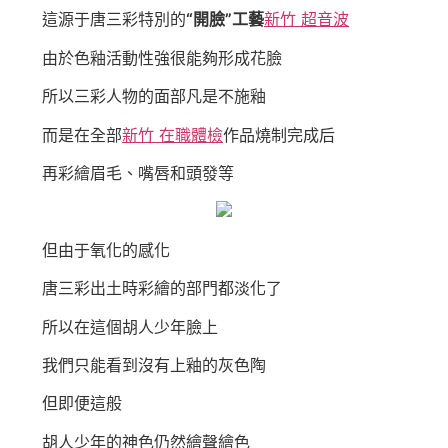
這源于唐三彩特別的
“開臉”工藝
新竹 超音波
由於色釉活動性強很能夠形成花臉
所以三彩人物的面部凡是不施釉
而是在全部
新竹 在職體檢
作品燒制完成后
再彩繪眉毛、嘴唇和頭發等
但由于氧化的感化
唐三彩出土時彩繪的部門都淡化了
所以在這個胡人少年臉上
我們只能看到沒有上釉的灰色陶
但即便這般
胡人少年的神色仍然繪聲繪色