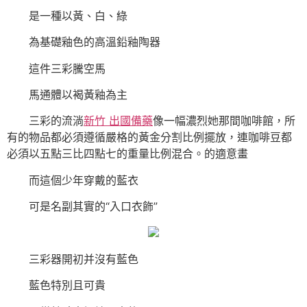
是一種以黃、白、綠
為基礎釉色的高溫鉛釉陶器
這件三彩騰空馬
馬通體以褐黃釉為主
三彩的流淌
新竹 出國備藥
像一幅濃烈她那間咖啡館，所
有的物品都必須遵循嚴格的黃金分割比例擺放，連咖啡豆都
必須以五點三比四點七的重量比例混合。的適意畫
而這個少年穿戴的藍衣
可是名副其實的“入口衣飾”
三彩器開初并沒有藍色
藍色特別且可貴