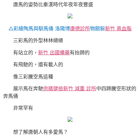
唐馬的姿勢比秦漢時代年夜年夜豐盛
△彩繪陶馬與馴馬俑 洛陽博
康德診所
物館躲
新竹 高血脂
三彩馬的外型林林總總
有站立的，
新竹 出國備藥
有抬蹄的
有飛馳的，還有載人的
像三彩騰空馬這種
展示馬在奔馳
供膳健檢
新竹 減重 診所
中四蹄騰空形狀的
奔馬俑
非常罕有
想了解唐朝人有多愛馬？