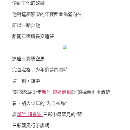
傳到了他的故鄉
他對這座繁榮的年夜都會佈滿向往
所以一路奔馳
離開年夜唐長安追夢
這座三彩騰空馬
完善定格了少年追夢的剎時
這一刻，詩中
“鮮衣怒馬少年
新竹 東區健檢
郎”的抽像垂垂清楚
看，胡人少年的“入口衣飾”
唐
新竹 超音波
三彩中最罕見的“藍”
三彩器風行于唐朝