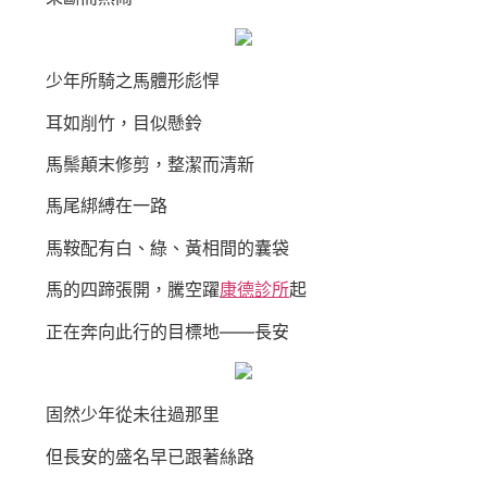
少年所騎之馬體形彪悍
耳如削竹，目似懸鈴
馬鬃顛末修剪，整潔而清新
馬尾綁縛在一路
馬鞍配有白、綠、黃相間的囊袋
馬的四蹄張開，騰空躍
康德診所
起
正在奔向此行的目標地——長安
固然少年從未往過那里
但長安的盛名早已跟著絲路