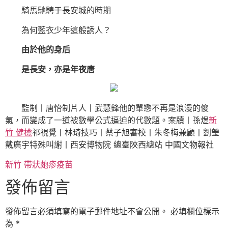
騎馬馳騁于長安城的時期
為何藍衣少年這般誘人？
由於他的身后
是長安，亦是年夜唐
監制丨唐怡制片人丨武慧鋒他的單戀不再是浪漫的傻
氣，而變成了一道被數學公式逼迫的代數題。案牘丨孫煜
新
竹 健檢
祁視覺丨林琦技巧丨蔡子旭審校丨朱冬梅兼顧丨劉瑩
戴廣宇特殊叫謝丨西安博物院 總臺陜西總站 中國文物報社
新竹 帶狀皰疹疫苗
發佈留言
發佈留言必須填寫的電子郵件地址不會公開。
必填欄位標示
為
*