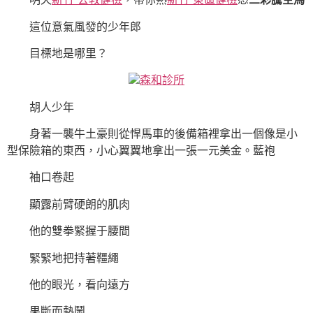
這位意氣風發的少年郎
目標地是哪里？
森和診所
胡人少年
身著一襲牛土豪則從悍馬車的後備箱裡拿出一個像是小
型保險箱的東西，小心翼翼地拿出一張一元美金。藍袍
袖口卷起
顯露前臂硬朗的肌肉
他的雙拳緊握于腰間
緊緊地把持著韁繩
他的眼光，看向遠方
果斷而熱鬧