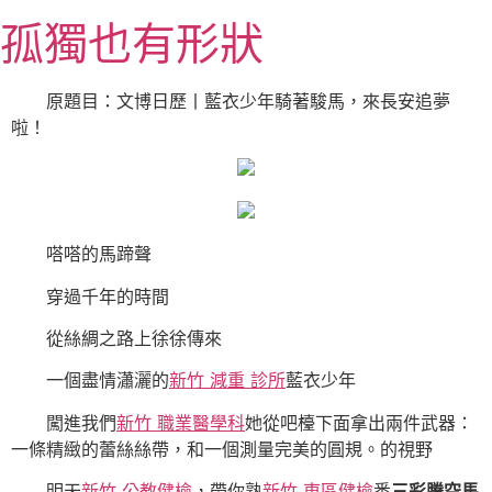
跳
孤獨也有形狀
至
主
要
原題目：文博日歷丨藍衣少年騎著駿馬，來長安追夢
內
啦！
容
嗒嗒的馬蹄聲
穿過千年的時間
從絲綢之路上徐徐傳來
一個盡情瀟灑的
新竹 減重 診所
藍衣少年
闖進我們
新竹 職業醫學科
她從吧檯下面拿出兩件武器：
一條精緻的蕾絲絲帶，和一個測量完美的圓規。的視野
明天
新竹 公教健檢
，帶你熟
新竹 東區健檢
悉
三彩騰空馬