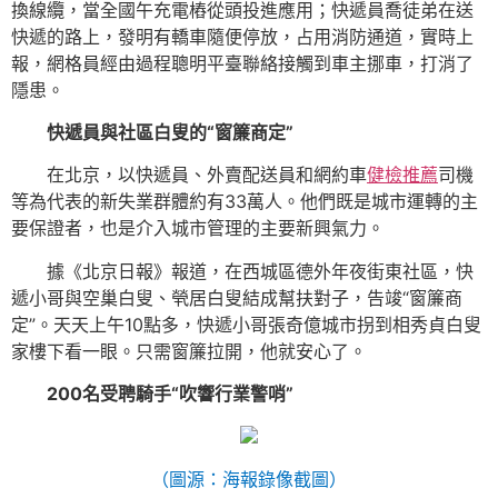
換線纜，當全國午充電樁從頭投進應用；快遞員喬徒弟在送
快遞的路上，發明有轎車隨便停放，占用消防通道，實時上
報，網格員經由過程聰明平臺聯絡接觸到車主挪車，打消了
隱患。
快遞員與社區白叟的“窗簾商定”
在北京，以快遞員、外賣配送員和網約車
健檢推薦
司機
等為代表的新失業群體約有33萬人。他們既是城市運轉的主
要保證者，也是介入城市管理的主要新興氣力。
據《北京日報》報道，在西城區德外年夜街東社區，快
遞小哥與空巢白叟、煢居白叟結成幫扶對子，告竣“窗簾商
定”。天天上午10點多，快遞小哥張奇億城市拐到相秀貞白叟
家樓下看一眼。只需窗簾拉開，他就安心了。
200名受聘騎手“吹響行業警哨”
（圖源：海報錄像截圖）