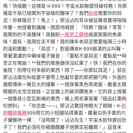
嗎！快接聽！這裡是 K-999！宇宙水餃聯盟特級特務！你那
邊是不是已經聞到宇宙級的酸味了？我們
巡檢
需要你的蒜
泥！你被徵召了！馬上！」廖沾沾的耳朵被這聲音震得嗡嗡
作響，他捏著對講機，困惑地喊道：「特務？酸味？等等！
我聞到的不是酸味！是麵粉
一般勞工健檢
過度膨脹的焦慮
味！還有，我現在走不開！我的陳年老蒜泥需要每隔三小時
的溫和震動！」「蒜泥？」對面傳來K-999崩潰的尖叫聲，
帶著濃濃的中藥味電子雜音：「重點不是蒜泥！重點是**時
空正在彎曲！**我們的推進器快沒紅棗了！快！我們在你的
後院！別帶任何多餘的東西！除了——你那缸蒜泥！」就在
廖沾沾還在糾結要不要帶上他最珍愛的那把銀勺時，外面的
牆壁傳來一聲巨大的撞擊。一個穿著黑色燕尾服、戴著太陽
眼鏡的太空吉娃娃，正從牆上的破洞鑽進來。它的背上揹著
一個像是小型瓦斯桶的東西，桶上用毛筆寫著「極品紅棗枸
杞燃料」。「你怎麼——」廖沾沾驚訝地瞪大了眼睛。K-
巡
迴體檢推薦
999用它的小短腿站得筆直，戴著白色手套的爪
子優雅地一揮：「沒時間了，沾沾先生！宇宙水餃快要拉肚
子了！我們必須在你被醋酸離子炮鎖定前離開！」話音未