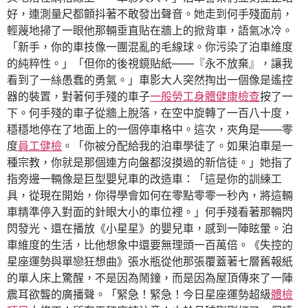
好，連測量尺都顫抖著不敢發出聲音。她走到何手殘面前，
輕蔑地掃了一眼他那輛垂直貼在牆上的掀背車，語氣冰冷。
「新手，你的車技像一團混亂的毛線球。你污染了泊車維度
的純粹性。」「但你的後視鏡貼紙——『永不放棄』，讓我
看到了一絲愚蠢的勇氣。」車影大人突然掏出一個像是遙控
器的裝置，對著何手殘的車子
一般勞工身體健康檢查
按了一
下。何手殘的車子從牆上脫落，在空中旋轉了一百八十度，
穩穩地停在了地面上的一個停車格中。這次，夾角是——零
度
員工健檢
。「你被分配給我的泊車學徒了。如果泊車是一
種宗教，你就是那個連方向盤都沒摸過的新信徒。」她指了
指旁邊一輛像是巨型嬰兒車的改造車：「這是你的訓練工
具，從現在開始，你得學會如何在零點零零一秒內，將這輛
車精準停入對面的針眼大小的車位裡。」何手殘看著那輛閃
閃發光、還在播放《小星星》的嬰兒車，感到一陣眩暈。泊
車維度的生活，比他想象中還要無理頭一百萬倍。《失控的
星座運勢與單戀狂想曲》張水瓶從他那張覆蓋著七層舊報紙
的單人床上驚醒，不是因為鬧鐘，而是因為屋頂傳來了一陣
震耳欲聾的廣播聲。「緊急！緊急！今日星座運勢超級
體檢