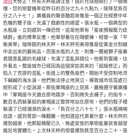
項目
大修正！所有天秤座請注意！由於月球剛剛打了一個噴
嚏，您的戀愛機率從昨日的百分之九十九點九，陡降至負百
分之八十七！」廣播員的聲音聽起來像是一個正在經歷中年
危機的雙子座，充滿了戲劇性的絕望。張水瓶，一個典型的
水瓶座，立刻感到一陣恐慌，這是他患有「星座預報壓力症
候群」後的標準反應。他單戀著住在隔壁棟、經營一家「平
衡美學」咖啡館的林天秤。林天秤完美得像是從黃金分割線
中走出來的藝術品。而張水瓶的人生，則像一團被獅子座暴
君隨意亂踢的毛線球，充滿了混亂與錯位。他衝到窗邊，往
外看去。整座城市已經因為這個突如其來的「超級修正」而
陷入了荒謬的混亂。街道上的雙魚座們，開始不受控制地流
下鹹鹹的海水淚，他們無法停止地哭泣，導致城市低窪處已
經形成了小型潟湖。那些摩羯座的上班族，嚴格遵守著廣播
中「摩羯座今天適合原地踏步，否則將失去襪子」的指令。
數百名西裝筆挺的摩羯座正整齊地站在原地，他們的鞋子裡
裝滿了已經潮濕的淚水。「負百分之八十七？」張水瓶喃喃
自語，感到胃部一陣翻騰，他知道這代表著什麼。林天秤的
運勢越差，他那股積壓已久、無處安放的單戀能量就會越發
瘋狂地實體化。上次林天秤的戀愛運勢跌至百分之二十，張