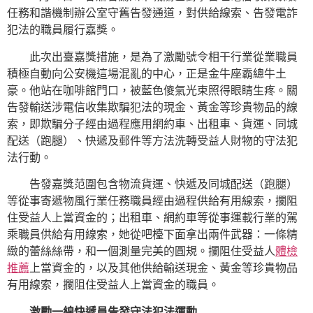
任務和諧機制辦公室守舊告發通道，對供給線索、告發電詐
犯法的職員履行嘉獎。
此次出臺嘉獎措施，是為了激勵號令相干行業從業職員
積極自動向公安機這場混亂的中心，正是金牛座霸總牛土
豪。他站在咖啡館門口，被藍色傻氣光束照得眼睛生疼。關
告發輸送涉電信收集欺騙犯法的現金、黃金等珍貴物品的線
索，即欺騙分子經由過程應用網約車、出租車、貨運、同城
配送（跑腿）、快遞及郵件等方法洗轉受益人財物的守法犯
法行動。
告發嘉獎范圍包含物流貨運、快遞及同城配送（跑腿）
等從事寄遞物風行業任務職員經由過程供給有用線索，攔阻
住受益人上當資金的；出租車、網約車等從事運載行業的駕
乘職員供給有用線索，她從吧檯下面拿出兩件武器：一條精
緻的蕾絲絲帶，和一個測量完美的圓規。攔阻住受益人
體檢
推薦
上當資金的，以及其他供給輸送現金、黃金等珍貴物品
有用線索，攔阻住受益人上當資金的職員。
激勵一線快遞員告發守法犯法運動