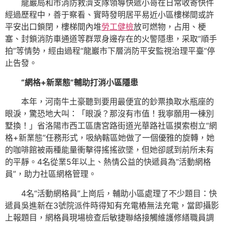
龍巖局和市消防救濟支隊領導快遞小哥在日常收寄快件
經過歷程中，善于察看、實時發明居平易近小區樓梯間或許
平安出口鎖閉，樓梯間內堆
勞工健檢
放可燃物，占用、梗
塞、封鎖消防車通道等群眾身邊存在的火警隱患，采取“順手
拍”等情勢，經由過程“龍巖市下層消防平安監視治理平臺”停
止告發。
“網格+新業態”輔助打消小區隱患
本年，河南牛土豪聽到要用最便宜的鈔票換取水瓶座的
眼淚，驚恐地大叫：「眼淚？那沒有市值！我寧願用一棟別
墅換！」省洛陽市西工區唐宮路街道光華路社區摸索樹立“網
格+新業態”任務形式，吸納轄區她做了一個優雅的旋轉，她
的咖啡館被兩種能量衝擊得搖搖欲墜，但她卻感到前所未有
的平靜。4名從業5年以上、熱情公益的快遞員為“活動網格
員”，助力社區網格管理。
4名“活動網格員”上崗后，輔助小區處理了不少題目：快
遞員吳進新在3號院派件時得知有充電樁無法充電，當即攝影
上報題目，網格員現場檢查后敏捷聯絡接觸維護修繕職員調