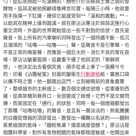
勺，從缸底撈起一坨濃稠的、顏色介於灰綠與土黃之間的發
酵物。這蒜泥被他照顧得像稀世珍寶，每隔三小時，他就要
用手指彈一下缸邊，確保它能感受到**「溫和的震動」**，
以助其在精神上達到圓滿。就在廖沾沾專注於與蒜泥進行心
靈交流時，外面的世界開始發出一些不對勁的信號。首先是
聲音。街上所有的汽車喇叭同時發出了一個持續不斷、低沉
且潮濕的「咕嚕——咕嚕——」聲。這聲音不是引擎聲，也
不是正常的鳴笛聲，而像是一個巨大的、消化不良的胃在哀
嚎。廖沾沾皺著眉頭，這嚴重干擾了他蒜泥的「寧靜冥
想」。他決定出去看個究竟，順手從桌上拿了一張髒兮兮
的，印著《沾醬秘笈》封面的皺衛生
行動健檢
紙，塞進口袋
以備不時之需。他一腳踏出店門，立刻被眼前的景象震驚
了。整條城市的主幹道上，數百個交通信號燈，從東邊到西
邊，從高架橋到巷弄口，全部變成了綠燈。它們不是交替閃
爍，而是固定在「通行」的狀態，同時，每一個燈箱都發出
了那種「咕嚕咕嚕」的聲音，並且有一層淡淡的、熱氣騰騰
的白霧從燈箱的頂部冒出，散發出一種難以名狀的——麵粉
蒸煮過頭的氣味。「麵粉焦慮？還是過度發酵？」廖沾沾是
個醬料學家，對所有食物相關的氣味都極度敏感。他聞出來