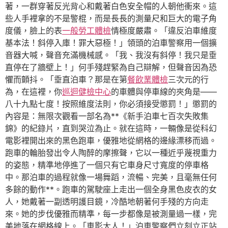
著，一群穿著反光背心和戴著白色安全帽的人朝他衝來。這
些人手裡拿的不是警棍，而是長長的測量尺和巨大的電子角
度儀，臉上的表
一般勞工體檢
情極度嚴肅。「違反泊車維度
基本法！斜停入庫！罪大惡極！」領頭的泊車警察用一個擴
音器大喊，聲音充滿機械感。「我、我沒有斜停！我只是垂
直停在了牆壁上！」何手殘趕緊為自己辯解，但聲音因為恐
懼而顫抖。「垂直泊車？那是在第
餐飲業體檢
三次元的行
為，在這裡，你
巡迴健檢中心
的車體與停車線的夾角是——
八十九點七度！按照維度法則，你必須接受懲罰！」懲罰的
內容是：無限次觀看一部名為**《新手泊車七百次失敗集
錦》的紀錄片，直到哭泣為止。就在這時，一輛像是從科幻
電影裡開出來的黑色跑車，優雅地從網格的邊緣漂移而過。
跑車的輪胎發出令人陶醉的摩擦聲，它以一種近乎蔑視重力
的姿態，精準地停進了一個只有它車身尺寸寬度的停車格
中。那泊車的過程就像一場舞蹈，流暢、完美，且毫無任何
多餘的動作**。跑車的駕駛座上走出一個全身黑色皮衣的女
人，她戴著一副透明護目鏡，冷酷地朝著何手殘的方向走
來。她的步伐優雅而精準，每一步都像是被測量過一樣，完
美地落在網格線上。「車影大人！」泊車警察們立刻立正站