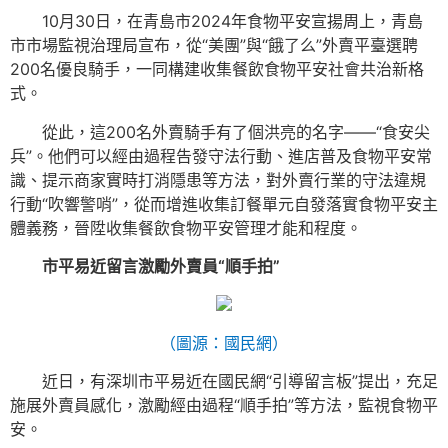
10月30日，在青島市2024年食物平安宣揚周上，青島
市市場監視治理局宣布，從“美團”與“餓了么”外賣平臺選聘
200名優良騎手，一同構建收集餐飲食物平安社會共治新格
式。
從此，這200名外賣騎手有了個洪亮的名字——“食安尖
兵”。他們可以經由過程告發守法行動、進店普及食物平安常
識、提示商家實時打消隱患等方法，對外賣行業的守法違規
行動“吹響警哨”，從而增進收集訂餐單元自發落實食物平安主
體義務，晉陞收集餐飲食物平安管理才能和程度。
市平易近留言激勵外賣員“順手拍”
（圖源：國民網）
近日，有深圳市平易近在國民網“引導留言板”提出，充足
施展外賣員感化，激勵經由過程“順手拍”等方法，監視食物平
安。