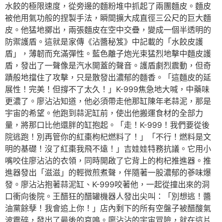
水餃的極限速度，從旁邊的麵粉堆中抓起了兩團麵皮。麵皮
被他用氣功般的捏製手法，瞬間擴大成直徑三公尺的巨大麵
皮。他猛地擲出，兩張麵皮在空中交疊，變成一個半透明的
防禦護盾。這就是家傳《沾醬秘笈》中記載的「水餃皮護
盾」，薄韌而充滿彈性。藍色離子炮光束猛烈地擊中麵皮護
盾，發出了一聲像是汽水開蓋的聲音。護盾劇烈震動，但奇
蹟般地擋住了攻擊，只是散發出濃郁的麵香。「這麵皮的延
展性！完美！但撐不了太久！」K-999焦急地大喊，中藥味
更濃了。廖沾沾知道，他必須帶走他那缸陳年老蒜泥，那是
宇宙的希望。他跑到蒜泥缸前，使出他搬運食材的全部力
量，將那口比他還胖的缸抱起。「走！K-999！我們要從後
院逃跑！別再管你的紅棗枸杞燃料了！」「不行！燃料是文
明的基礎！沒了紅棗我飛不遠！」吉娃娃特務抗議。它用小
嘴咬住廖沾沾的衣領，同時開啟了它背上的枸杞推進器。推
進器發出「滋滋」的輕微煎煮聲，伴隨著一股濃郁的蔘味爆
發。廖沾沾抱著蒜泥缸、K-999咬著他，一起從撞出來的洞
口衝向後院。王醋狂的醋罐機器人發出尖叫：「別想逃！醬
油黨餘孽！我會追上你！」店內剩下的所有空盤子被醋酸氣
波震碎，發出了最後的哀鳴。廖沾沾的宇宙冒險，就在這片