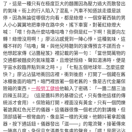
了，這是一種只有在極度巨大的麵團因為壓力過大而散發出
的氣味。街上的行人陷入了混亂。汽車不知道該走還是該
停，因為無論從哪個方向看，都是綠燈。一個穿著西裝的男
人小心翼翼地把車停在路中央，搖下車窗，對著紅綠燈大
喊：「喂！你為什麼咕嚕咕嚕？你倒是紅一下啊！我要向左
轉！綠燈沒用啊！」廖沾沾感覺到一陣心悸。這種氣味，這
種不祥的「咕嚕」聲，與他兒時聽到的家傳預言不謀而合。
他想起家傳《沾醬秘笈》裡記載的第一句：「當世間萬物的
交通都被麵皮的氣味籠罩，且燈號恒綠、聲如湯沸時，便是
宇宙水餃臨界點到來之時。」「七點五個地球年…怎麼這麼
快？」廖沾沾猛地衝回店裡，衝到後廚，打開了一個藏在舊
冰櫃後面的暗門。暗門裡放著一個老舊的、像是古代金屬保
險箱的東西。
一般勞工健檢
他輸入了密碼：「一醬二醋三油
四辣五蒜泥」（這是醬料界的基礎公式，只有像他這樣的傳
統派才會用）。保險箱打開，裡面沒有黃金，只有一個閃爍
著詭異紅色光芒的儀器。這儀器很像一個老式的對講機，但
頂部插著一根彎曲的、像韭菜一樣的天線。他顫抖著拿起儀
器，按下通話鈕。儀器發出「滋——」的電流聲，接著傳來
一陣高八度、急促且充滿養生焦慮的聲音。「喂！是廖沾沾