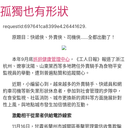
跳
孤獨也有形狀
至
主
要
requestId:697641ca8399e4.26441629.
內
原題目：快遞俠、外賣俠、司機俠……全都出動了！
容
本年9月底
巡迴健康管理中心
，《工人日報》報道了浙江
杭州、遼寧沈陽、山東萊西等多地聘任外賣騎手為食物平安
監視員的舉動，遭到普遍點贊和追蹤關心。
近期，小編留心到，越來越多的外賣騎手、快遞員和網
約車司機等新失業形狀休息者，參加到社會管理的步隊中，
在食安監視、社區消防、城市更換新的資料等方面施展針對
性上風，與地點城市發生加倍慎密的互動。
激勵相干從業者供給電詐線索
11月16日，甘肅省蘭州市城關區衝擊管理電信收集欺騙