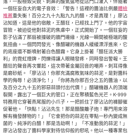
落，一股極致尖銳、刺鼻的酸氣猛地從店門口灌入，伴隨著
一個狂妄自大的電子音效：「警告！這裡的醬油比例嚴
體檢
推薦
重失衡！百分之九十九點九九的醋，才是真理！」廖沾
沾知道，這是他的宿敵，王醋狂，已經找上門了。他的宇宙
冒險，被迫從他對蒜泥的焦慮中，正式開始了。一個狂妄的
影子佔滿了那扇被撞破的牆門邊緣，光線一瞬間被極端的酸
氣扭曲。一個閃閃發光、像醋罐的機器人緩緩漂浮進來，它
的底座還不斷噴射著白色醋霧。它身上掛著「醋狂派大勝
利」的霓虹燈牌，閃爍得讓人眼睛發疼，同時發出警報。王
醋狂的聲音再次響起，這次帶著金屬回音的嘲弄，刺耳得像
是磨砂紙。「廖沾沾！你那充滿腐敗氣味的蒜泥，是對醬料
學的侮辱！必須淨化！」「你將為你那百分之五的醬油，以
及百分之九十五的邪惡蒜頭付出代價！」醋罐機器人的頂端
裂開，露出了一個巨大的管口，正在聚積藍色光芒。K-999
特務用它穿著燕尾服的小爪子，一把抓住了廖沾沾的褲腳催
促著他。「快點！沾沾先生！那是醋酸離子炮！專門用來溶
解有機發酵物的！」「它會把你的蒜泥在零點一秒內變成無
菌的、純淨的白醋！那是浩劫啊！」「不准動我的蒜泥！」
廖沾沾發出了醬料學家對待信仰般的怒吼。他以一種專業包