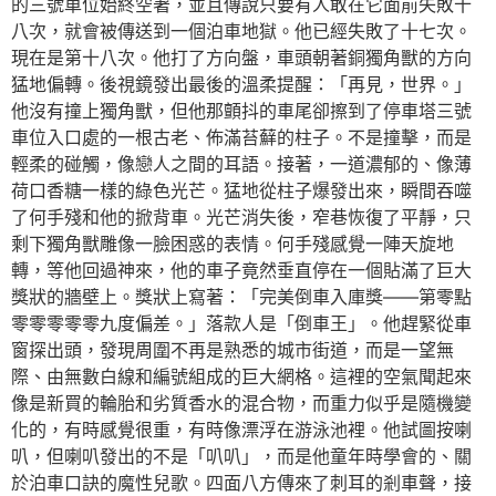
的三號車位始終空著，並且傳說只要有人敢在它面前失敗十
八次，就會被傳送到一個泊車地獄。他已經失敗了十七次。
現在是第十八次。他打了方向盤，車頭朝著銅獨角獸的方向
猛地偏轉。後視鏡發出最後的溫柔提醒：「再見，世界。」
他沒有撞上獨角獸，但他那顫抖的車尾卻擦到了停車塔三號
車位入口處的一根古老、佈滿苔蘚的柱子。不是撞擊，而是
輕柔的碰觸，像戀人之間的耳語。接著，一道濃郁的、像薄
荷口香糖一樣的綠色光芒。猛地從柱子爆發出來，瞬間吞噬
了何手殘和他的掀背車。光芒消失後，窄巷恢復了平靜，只
剩下獨角獸雕像一臉困惑的表情。何手殘感覺一陣天旋地
轉，等他回過神來，他的車子竟然垂直停在一個貼滿了巨大
獎狀的牆壁上。獎狀上寫著：「完美倒車入庫獎——第零點
零零零零零九度偏差。」落款人是「倒車王」。他趕緊從車
窗探出頭，發現周圍不再是熟悉的城市街道，而是一望無
際、由無數白線和編號組成的巨大網格。這裡的空氣聞起來
像是新買的輪胎和劣質香水的混合物，而重力似乎是隨機變
化的，有時感覺很重，有時像漂浮在游泳池裡。他試圖按喇
叭，但喇叭發出的不是「叭叭」，而是他童年時學會的、關
於泊車口訣的魔性兒歌。四面八方傳來了刺耳的剎車聲，接