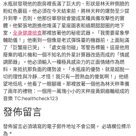
水瓶就發現他的廚房裡長滿了巨大的、形狀是林天秤側臉的
粉紅色蘑菇。他必須在今天結束前，將林天秤的運勢至少提
升到零。否則，他那份單戀就會變成某種具備攻擊性的實
體。他緊張地跑進他堆滿了星座圖表和過期甜甜圈的地下
室，
全身健康檢查
那裡放著他的秘密武器。「我需要星象學
輔助儀！」他衝到一個像是老式彈珠臺的機器前，上面貼滿
了「巨蟹座已哭」、「處女座勿碰」等警告標籤。這是他用
廢棄的唱片機和一個不知名的外星計算器改造而成的「情感
調節器」。他必須輸入一種極具感染力的正面情緒作為燃
料，來抵抗那負面的運勢波。「水瓶座的優勢，就是超脫一
切的理性與冷靜…才怪！我只有一腔熱血的傻氣啊！」他絕
望地低吼。他看了一眼腳邊。那裡放著一個他為林天秤準備
了兩年的禮物：一個用一萬塊小小的天秤座黃銅齒輪組成的
音樂 TC:healthcheck123
發佈留言
發佈留言必須填寫的電子郵件地址不會公開。
必填欄位標示
為
*