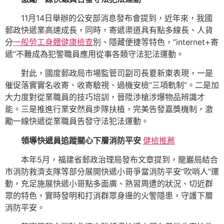
11月14日舉辦的公安部消息發布會提到，近年來，我國
郵政快遞業高速成長，同時，寄遞渠道具有點多線長、人貨
分
一般勞工身體健康檢查
別、隱藏便捷等特色，“internet+寄
遞”不難成為犯警職員應用從事各類守法犯法運動。
對此，國度郵政局市場監管司副司長夏新東表現，一是
催促落實實名收寄、收寄驗視、過機安檢“三項軌制”。二是加
大力度對從業職員的技巧培訓，晉陞涉槍涉爆物品辨識才
能。三是推進行業安然員步隊扶植，完美告發嘉獎機制，激
勵一線快遞從業職員告發守法犯法運動。
領導快遞員追蹤關心下層消防平安
健檢推薦
本年5月，福建省郵政治理局發布文章提到，龍巖局結合
市消防救濟支隊等部分展開快遞小哥爭當消防平安“吹哨人”運
動，充足施展快遞小哥點多面廣、熟習周遭的狀況、切近群
眾的特色，實時發明和打消群眾身邊的火警隱患，守護下層
消防平安。