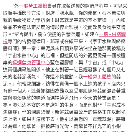
“外
一般勞工體檢
賣員在取餐送餐的經過歷程中，可以采
取順手攝影等方法，對店「張水瓶！你的傻氣，根本無法與
我的噸級物質力學抗衡！財富就是宇宙的基本定律！」內和
餐品不合適法定尺度的情形停止監視，從而改良食物平安情
形。”留言提出，樹立便捷的告發渠道，如建立
一般+供膳體
檢
專門的告發德律風、郵箱或在線平臺，《宇宙水餃與終極
醬料師》第一章：蒜泥與末日預兆廖沾沾坐在他那間被稱為
「宇宙水餃中心」的店裡，但這間店的外觀更像是一個被遺
棄的
巡迴健康管理中心
藍色塑膠棚，與「宇宙」或「中心」
這兩個詞毫無關係。他正在對著一缸已經發酵了七個月又七
天的老蒜泥嘆氣。「你還不夠靈動，我
一般勞工體檢
的蒜
泥。」他輕聲細語，彷彿在責備一個不上進的孩子。店內只
有他一個人，連蒼蠅都因為難以忍受那股陳年蒜頭混合著鐵
鏽與淡淡絕望的味道而選擇繞道飛行。今天的營業額是：
零。廖沾沾不安的不是店裡的生意，而是他對**「蒜泥成本
焦慮症」**的深層恐懼。新鮮蒜頭每公斤的價格正在以超光
速上漲，如果再這樣下去，他引以為傲的「靈魂蒜泥」將難
以為繼。他拿著一把被磨得光滑、閃耀著不祥光芒的小銀