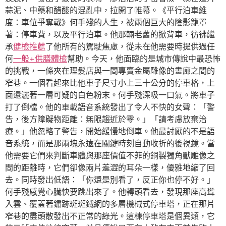
蒜泥、中藥和醋酸的混亂中，拉開了帷幕。《平行泊車維
度：車位爭奪戰》何手殘的人生，被兩個巨大的陰影籠罩
著：停車費，以及平行泊車。他那輛老舊的掀背車，彷彿繼
承
健檢推薦
了他所有的駕駛焦慮，從未在他需要時提供過任
何
一般+供膳體檢
幫助。今天，他面臨的是城市傳說中最恐怖
的挑戰，一條夾在理髮店與一間專賣金屬雕像的畫廊之間的
窄巷。一個看起來比他車子尺寸小上三十公分的停車格，上
面還灑著一層可疑的白色粉末。何手殘深吸一口氣。將車子
打了倒檔。他的車載語音系統發出了令人不快的女聲：「警
告，後方障礙物距離：無限趨近於零。」「請考慮放棄治
療。」他忽略了警告，開始緩慢地倒車。他最討厭的不是語
音系統，而是那兩塊永遠在關鍵時刻自動收折的後視鏡。當
他需要它們來判斷車體與那座價值不菲的銅製獨角獸雕像之
間的距離時，它們卻像兩片羞澀的耳朵一樣，優雅地縮了回
去。同時發出低語：「你還是別看了，反正你也停不好。」
何手殘感覺心臟快要跳出來了。他轉頭看去，發現那座高聳
入雲、覆蓋著鏽跡斑斑鐵網的多層機械式停車塔，正在那片
窄巷的盡頭散發出不正常的綠光。這棟停車塔是個異類，它