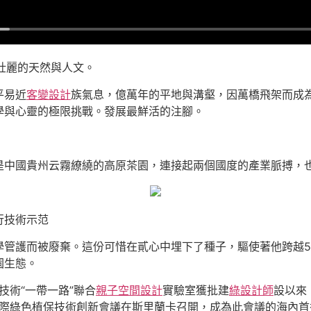
壯麗的天然與人文。
平易近
客變設計
族氣息，億萬年的平地與溝壑，因萬橋飛架而成
學與心靈的極限挑戰。發展最鮮活的注腳。
是中國貴州云霧繚繞的高原茶園，連接起兩個國度的產業脈搏，
行技術示范
管護而被廢棄。這份可惜在貳心中埋下了種子，驅使著他跨越50
園生態。
技術“一帶一路”聯合
親子空間設計
實驗室獲批建
綠設計師
設以來
國際綠色植保技術創新會議在斯里蘭卡召開，成為此會議的海內首