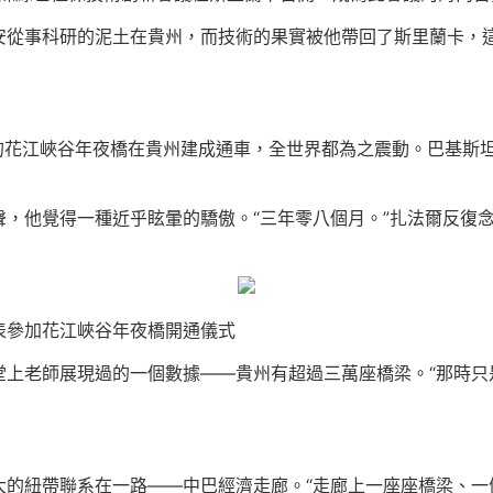
安從事科研的泥土在貴州，而技術的果實被他帶回了斯里蘭卡，
一”的花江峽谷年夜橋在貴州建成通車，全世界都為之震動。巴基
，他覺得一種近乎眩暈的驕傲。“三年零八個月。”扎法爾反復
表參加花江峽谷年夜橋開通儀式
堂上老師展現過的一個數據——貴州有超過三萬座橋梁。“那時只
大的紐帶聯系在一路——中巴經濟走廊。“走廊上一座座橋梁、一