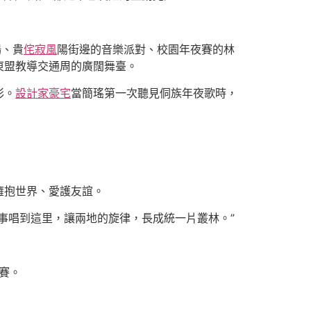
場、貴
侘寂風
陽街邊的音樂派對、校園年夜賽的林
東盟教導交通周的廣闊舞臺。
彩。
設計家豪宅
當簡瑤第一次聽見侗族年夜歌時，
擁抱世界、愛護友誼。
事唱到這里，讓兩地的旋律，長成統一片叢林。”
賽。