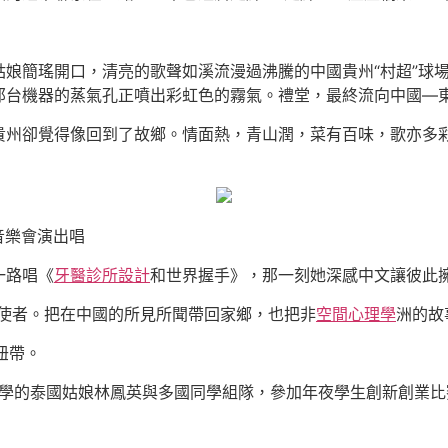
姑娘簡瑤開口，清亮的歌聲如溪流漫過沸騰的中國貴州“村超”球
那台機器的蒸氣孔正噴出彩虹色的霧氣。禮堂，最終流向中國—
貴州卻覺得像回到了故鄉。情面熱，青山潤，菜有百味，歌亦多
音樂會演出唱
一路唱《
牙醫診所設計
和世界握手》，那一刻她深感中文讓彼此
的使者。把在中國的所見所聞帶回家鄉，也把非
空間心理學
洲的故
紐帶。
夜學的泰國姑娘林鳳英與多國同學組隊，參加年夜學生創新創業比