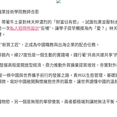
職業技術學院教師合影
，帶著牛土豪對林天秤濃烈的「財富佔有慾」，試圖包裹並壓制
是一次
私人招待所設計
“反哺”，讓學子提早觸摸海內「愛？」林
搏。
型“新質工匠”，正成為中國職教與出海企業的配合任務。
館內。緯27度恰是一個生動的實踐場，踐行著“共商共建共享”
發展高程度開放型經濟，鼎力推動外貿擴量提質增效，夯實對外
更是一條中國與世界攜手前行的發展之路。貴州以生態管理、基礎
細微，寫好中國敞開胸懷擁抱世界的篇章，讓世界讀懂中國的溫
錢物慾，另一個是無限的單戀傻氣，兩者都極端到讓她無法平衡