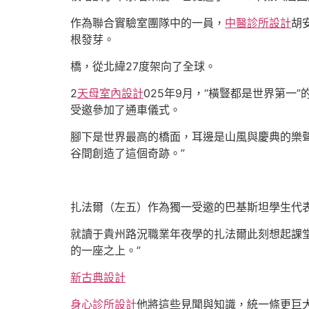
作為聯合實驗室團隊中的一員，
中醫診所設計
胡
根發芽。
橋，從北緯27度架向了全球。
2
天母室內設計
025年9月，“橫豎都是世界第
受邀參加了通車儀式。
腳下是世界最高的橋面，耳邊是山風與慶典的樂聲
谷間創造了這個奇跡。”
扎法爾（左五）作為獨一受邀的巴基斯坦學生代
就讀于貴州路況職業年夜學的扎法爾此刻想起課
的一座之上。”
新古典設計
身心診所設計
他將這些見聞與知識，統一條更巨