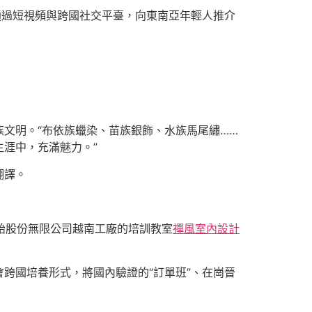
通過短視頻與跨國社交平臺，向東南亞年輕人推介
文明。“布依族蠟染、苗族銀飾、水族馬尾繡……
涯中，充滿魅力。”
翻譯。
胎股份無限公司越南工廠的培訓教室
禪風室內設計
跨國培養形式，將國內驗證的“訂單班”、在崗晉