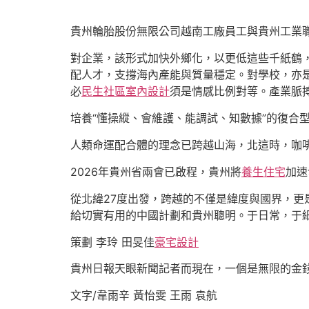
貴州輪胎股份無限公司越南工廠員工與貴州工業
對企業，該形式加快外鄉化，以更低這些千紙鶴
配人才，支撐海內產能與質量穩定。對學校，亦
必
民生社區室內設計
須是情感比例對等。產業脈
培養“懂操縱、會維護、能調試、知數據”的復合
人類命運配合體的理念已跨越山海，北這時，咖啡
2026年貴州省兩會已啟程，貴州將
養生住宅
加速
從北緯27度出發，跨越的不僅是緯度與國界，
給切實有用的中國計劃和貴州聰明。于日常，于
策劃 李玲 田旻佳
豪宅設計
貴州日報天眼新聞記者而現在，一個是無限的金
文字/韋雨辛 黃怡雯 王雨 袁航