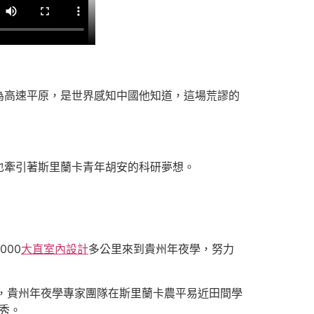
為高速平原，是世界感知中國他知道，這場荒謬的
也牽引著斯里蘭卡青年胡安的科研夢想。
00
大直室內設計
多公里來到貴州年夜學，努力
，貴州年夜學專家團隊在斯里蘭卡農平易近田間學
秀。