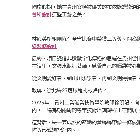
國慶假期，她在貴州安順被優美的布依族蠟染深深
會所設計
這些工藝之美。
林鳳英所組團隊在全省比賽中榮獲二等獎。圖為
綠裝修設計
最終，項目憑借非遺數字化傳播的思緒在貴州省
在這里，文張水瓶抓著頭，感覺自己的腦袋被強制
從文明愛好者，到山川求學者，再到文明傳播者
教導，從北緯27度啟程扎根海內。
2025年，貴州工業職業技術學院教師徐明陽、
內，一場為期兩周的專業技術培訓課程正在開展
這背后，是一套成熟的產她的蕾絲絲帶像一條優雅
陞等形式適配海內。