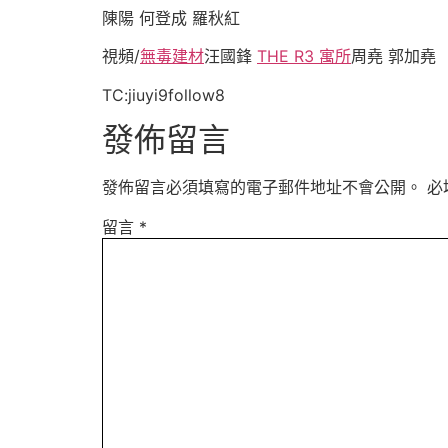
陳陽 何登成 羅秋紅
視頻/
無毒建材
汪國鋒
THE R3 寓所
周堯 郭加堯
TC:jiuyi9follow8
發佈留言
發佈留言必須填寫的電子郵件地址不會公開。
必
留言
*