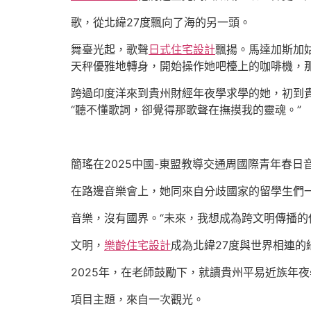
歌，從北緯27度飄向了海的另一頭。
舞臺光起，歌聲
日式住宅設計
飄揚。馬達加斯加
天秤優雅地轉身，開始操作她吧檯上的咖啡機，
跨過印度洋來到貴州財經年夜學求學的她，初到
“聽不懂歌詞，卻覺得那歌聲在撫摸我的靈魂。”
簡瑤在2025中國-東盟教導交通周國際青年春日
在路邊音樂會上，她同來自分歧國家的留學生們
音樂，沒有國界。“未來，我想成為跨文明傳播
文明，
樂齡住宅設計
成為北緯27度與世界相連的
2025年，在老師鼓勵下，就讀貴州平易近族年
項目主題，來自一次觀光。