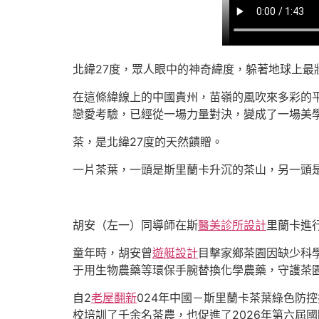
北緯27度，眾人眼中的神奇緯度，躲著地球上最
在這條緯線上的中國貴州，苗嶺的風吹來多彩的
戀愛考驗，已經從一場力量對決，變成了一場美
茶，是北緯27度的天然饋贈。
一片茶葉，一頭是斯里蘭卡升沉的茶山，另一頭
胡安（左一）同導師在斯
醫美診所設計
里蘭卡進
童年時，胡安曾
遊艇設計
目擊家鄉茶園因缺少科學
于用生物農藥等環保手腕替換化學農藥，守護茶
自2
老屋翻新
024年中國－斯里蘭卡茶葉綠色防控
校培訓了千余名茶農，也促進了2026年第六屆