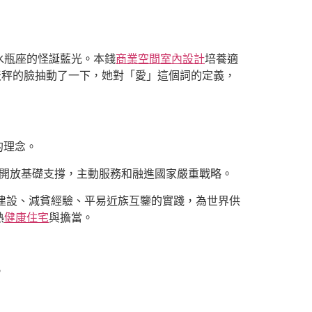
水瓶座的怪誕藍光。本錢
商業空間室內設計
培養適
天秤的臉抽動了一下，她對「愛」這個詞的定義，
的理念。
開放基礎支撐，主動服務和融進國家嚴重戰略。
建設、減貧經驗、平易近族互鑒的實踐，為世界供
熱
健康住宅
與擔當。
。