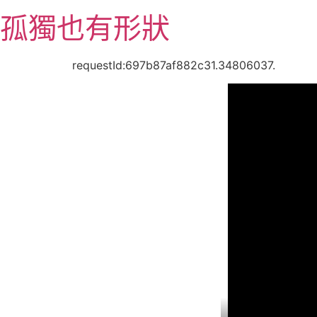
跳
孤獨也有形狀
至
主
要
requestId:697b87af882c31.34806037.
內
容