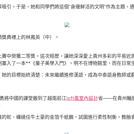
吸引。于是，她和同學們將這個“身邊鮮活的文明”作為主題，
頒獎典禮上的林鳳英（中）。
比賽中榮獲二等獎。這次經歷，讓她深深愛上貴州多彩的平易近族
塞入了一本**《量子美學入門》。明不在博物館里，而在日常生
，她的目標始終清楚：未來繼續進修漢語，成為中泰語身教師或
向勇將中國的課堂搬到了越南前江
loft風室內設計
省——在貴州輪
。
的蛇，纏繞住牛土豪的金箔千紙鶴，試圖進行柔性制衡。教融會