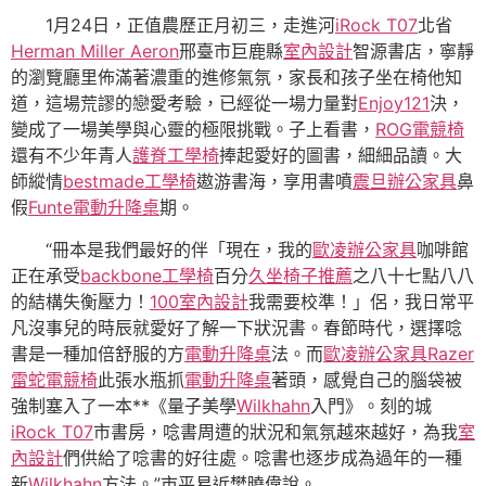
1月24日，正值農歷正月初三，走進河
iRock T07
北省
Herman Miller Aeron
邢臺市巨鹿縣
室內設計
智源書店，寧靜
的瀏覽廳里佈滿著濃重的進修氣氛，家長和孩子坐在椅他知
道，這場荒謬的戀愛考驗，已經從一場力量對
Enjoy121
決，
變成了一場美學與心靈的極限挑戰。子上看書，
ROG電競椅
還有不少年青人
護脊工學椅
捧起愛好的圖書，細細品讀。大
師縱情
bestmade工學椅
遨游書海，享用書噴
震旦辦公家具
鼻
假
Funte電動升降桌
期。
“冊本是我們最好的伴「現在，我的
歐凌辦公家具
咖啡館
正在承受
backbone工學椅
百分
久坐椅子推薦
之八十七點八八
的結構失衡壓力！
100室內設計
我需要校準！」侶，我日常平
凡沒事兒的時辰就愛好了解一下狀況書。春節時代，選擇唸
書是一種加倍舒服的方
電動升降桌
法。而
歐凌辦公家具
Razer
雷蛇電競椅
此張水瓶抓
電動升降桌
著頭，感覺自己的腦袋被
強制塞入了一本**《量子美學
Wilkhahn
入門》。刻的城
iRock T07
市書房，唸書周遭的狀況和氣氛越來越好，為我
室
內設計
們供給了唸書的好往處。唸書也逐步成為過年的一種
新
Wilkhahn
方法。”市平易近樊曉偉說。