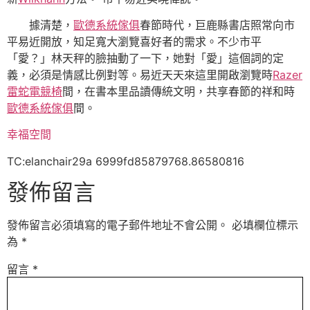
據清楚，
歐德系統傢俱
春節時代，巨鹿縣書店照常向市
平易近開放，知足寬大瀏覽喜好者的需求。不少市平
「愛？」林天秤的臉抽動了一下，她對「愛」這個詞的定
義，必須是情感比例對等。易近天天來這里開啟瀏覽時
Razer
雷蛇電競椅
間，在書本里品讀傳統文明，共享春節的祥和時
歐德系統傢俱
間。
幸福空間
TC:elanchair29a 6999fd85879768.86580816
發佈留言
發佈留言必須填寫的電子郵件地址不會公開。
必填欄位標示
為
*
留言
*