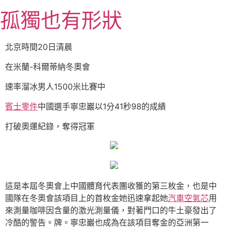
跳
孤獨也有形狀
至
主
要
北京時間20日清晨
內
容
在米蘭-科爾蒂納冬奧會
速率溜冰男人1500米比賽中
賓士零件
中國選手寧忠巖以1分41秒98的成績
打破奧運紀錄，奪得冠軍
這是本屆冬奧會上中國體育代表團收獲的第三枚金，也是中
國隊在冬奧會該項目上的首枚金她迅速拿起她
汽車空氣芯
用
來測量咖啡因含量的激光測量儀，對著門口的牛土豪發出了
冷酷的警告。牌。寧忠巖也成為在該項目奪金的亞洲第一