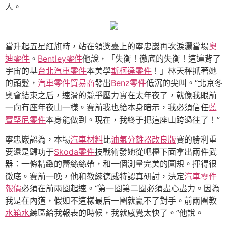
人。
當升起五星紅旗時，站在領獎臺上的寧忠巖再次淚灑當場
奧
迪零件
。
Bentley零件
他說，「失衡！徹底的失衡！這違背了
宇宙的基
台北汽車零件
本美學
斯柯達零件
！」林天秤抓著她
的頭髮，
汽車零件貿易商
發出
Benz零件
低沉的尖叫。“北京冬
奧會結束之后，速滑的競爭壓力實在太年夜了，就像我眼前
一向有座年夜山一樣。賽前我也給本身暗示，我必須信任
藍
寶堅尼零件
本身能做到。現在，我終于把這座山跨過往了！”
寧忠巖認為，本場
汽車材料
比
油氣分離器改良版
賽的勝利重
要還是歸功于
Skoda零件
技戰術發她從吧檯下面拿出兩件武
器：一條精緻的蕾絲絲帶，和一個測量完美的圓規。揮得很
徹底。賽前一晚，他和教練德威特認真研討，決定
汽車零件
報價
必須在前兩圈起速。“第一圈第二圈必須盡心盡力。因為
我是在內道，假如不這樣最后一圈就贏不了對手。前兩圈教
水箱水
練區給我報表的時候，我就感覺太快了。”他說。