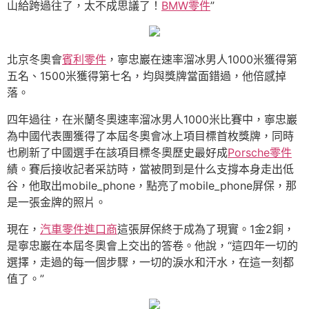
山給跨過往了，太不成思議了！
BMW零件
”
北京冬奧會
賓利零件
，寧忠巖在速率溜冰男人1000米獲得第
五名、1500米獲得第七名，均與獎牌當面錯過，他倍感掉
落。
四年過往，在米蘭冬奧速率溜冰男人1000米比賽中，寧忠巖
為中國代表團獲得了本屆冬奧會冰上項目標首枚獎牌，同時
也刷新了中國選手在該項目標冬奧歷史最好成
Porsche零件
績。賽后接收記者采訪時，當被問到是什么支撐本身走出低
谷，他取出mobile_phone，點亮了mobile_phone屏保，那
是一張金牌的照片。
現在，
汽車零件進口商
這張屏保終于成為了現實。1金2銅，
是寧忠巖在本屆冬奧會上交出的答卷。他說，“這四年一切的
選擇，走過的每一個步驟，一切的淚水和汗水，在這一刻都
值了。”