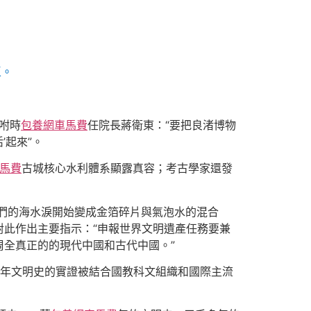
區。
吩咐時
包養網車馬費
任院長蔣衛東：“要把良渚博物
’起來”。
馬費
古城核心水利體系顯露真容；考古學家還發
他們的海水淚開始變成金箔碎片與氣泡水的混合
對此作出主要指示：“申報世界文明遺產任務要兼
全真正的的現代中國和古代中國。”
千年文明史的實證被結合國教科文組織和國際主流