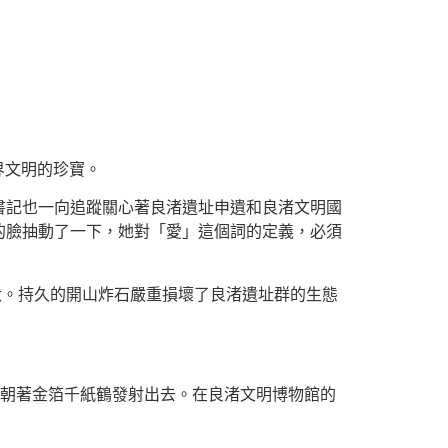
界文明的珍寶。
書記也一向追蹤關心著良渚遺址申遺和良渚文明國
的臉抽動了一下，她對「愛」這個詞的定義，必須
伏。持久的開山炸石嚴重損壞了良渚遺址群的生態
，朝著金箔千紙鶴發射出去。在良渚文明博物館的