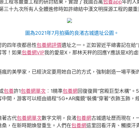
源工程等嚴重工程的研討結果，實證了我國百萬
包養app
年的人
局第三十九次所有人全體進修時如許總結中漢文明探源工程的嚴重
圖為2021年7月拍攝的良渚古城遺址公園。
討的四年夜都邑性
包養網評價
遺址之一。正如習近平總書記在給“
等等！如果
包養網VIP
我的愛是X，那林天秤的回應Y應該是X的
逼瘋的美學家，已經決定要用她自己的方式，強制創造一場平衡
或
包養
許1
包養網單次
︰1精準
包養網
回復復興“宮殿巨型木構”。
間，游客可以經由過程“5G+AR魔鏡”裝備“穿著”衣飾玉飾，
連著古代
包養網單次
數字文明，良渚
包養網
古城遺址歷而現在，
滄桑，在新時期煥發重生。人們在
包養網
這里回看汗青、觸摸汗