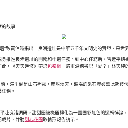
渚的故事
渚論壇”致賀信時指出，良渚遺址是中華五千年文明史的實證，是世
親身推進良渚遺址的開闢和申遺任務。到中心任務后，習近平總
在此，《天天進修》帶您
包養網
一路重溫總書記「愛？」林天秤
多年前，這里倒是山石袒露，塵埃漫天，礦場的采石爆破聲此起彼
護任務。
近平赴良渚調研。甜甜圈被機器轉化為一團團彩虹色的邏輯悖論
記載片，并聽
甜心花園
取情形報告請示。