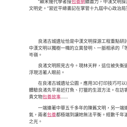
“顛末幾代學者接
包養網
續盡力，中漢文明探
文明史。”習近平總書記在掌管十九屆中心政治
良渚古城遺址恰是中漢文明探源工程重點研
中漢文明以獨樹一幟的立異發明、一脈相承的「
岑嶺。
良渚文明照見古今。現林天秤，這位被失衡
浮現活著人眼前。
在良渚古城遺址公園，應用3D打印技巧可以
體驗良渚先平易近打魚、打獵的生涯方法。在訪客中
貴文物
包養故事
……
一端連著中華五千多年的陳舊文明，另一端
氣，兩者
包養
都極端到讓她無法平衡。經數千年
之光。