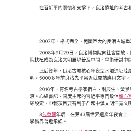
在習近平的關懷和支撐下，良渚遺址的考古
2007年，格式完全、範圍巨大的良渚古城
2008年9月29日，良渚博物院向社會開放
院扶植成為良渚文明展現普及中間、學術研討中間和
此后幾年，良渚古城核心年夜型水壩遺址陸續
明，5000多年前良渚先平易近就開端應用文字
2016年，有名考古學家宿白、謝辰生、黃
液。心總書記、國度主席的習近平專門致信
甜心
顧設定，申報項目要有利于凸起中漢文明汗青文
3
包養網
年后，在第43屆世界遺產年夜會上
學術界普遍承認。