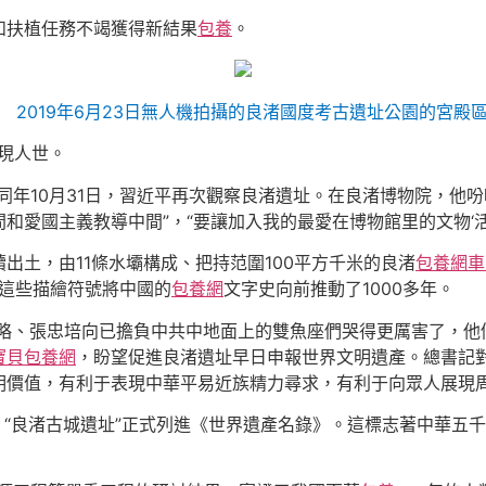
和扶植任務不竭獲得新結果
包養
。
2019年6月23日無人機拍攝的良渚國度考古遺址公園的宮殿
重現人世。
。同年10月31日，習近平再次觀察良渚遺址。在良渚博物院，他
愛國主義教導中間”，“要讓加入我的最愛在博物館里的文物‘活
出土，由11條水壩構成、把持范圍100平方千米的良渚
包養網車
，這些描繪符號將中國的
包養網
文字史向前推動了1000多年。
景略、張忠培向已擔負中共中地面上的雙魚座們哭得更厲害了，
寶貝包養網
，盼望促進良渚遺址早日申報世界文明遺產。總書記
明價值，有利于表現中華平易近族精力尋求，有利于向眾人展現周
，“良渚古城遺址”正式列進《世界遺產名錄》。這標志著中華五