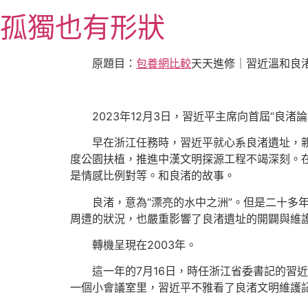
跳
孤獨也有形狀
至
主
要
原題目：
包養網比較
天天進修｜習近溫和良
內
容
2023年12月3日，習近平主席向首屆“良
早在浙江任務時，習近平就心系良渚遺址，
度公園扶植，推進中漢文明探源工程不竭深刻。
是情感比例對等。和良渚的故事。
良渚，意為“漂亮的水中之洲”。但是二十
周遭的狀況，也嚴重影響了良渚遺址的開闢與維
轉機呈現在2003年。
這一年的7月16日，時任浙江省委書記的習
一個小會議室里，習近平不雅看了良渚文明維護