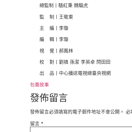
總監制丨駱紅秉 魏驅虎
監 制丨王敬東
主 編丨李璇
編 輯丨李璇
視 覺丨郝鳳林
校 對丨劉禛 孫潔 李英卓 閆田田
出 品丨中心播送電視總臺央視網
包養故事
發佈留言
發佈留言必須填寫的電子郵件地址不會公開。
必
留言
*