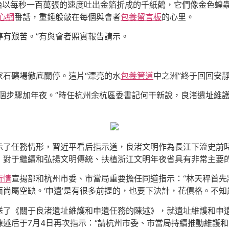
開始以每秒一百萬張的速度吐出金箔折成的千紙鶴，它們像金色蝗
心網
番話，重錘般敲在每個與會者
包養留言板
的心里。
停有艱苦。”有與會者照實報告請示。
家石礦場徹底關停。這片“漂亮的水
包養管道
中之洲”終于回回安
一個步驟加年夜。”時任杭州余杭區委書記何干新說，良渚遺址維
示了任務情形，習近平看后指示道，良渚文明作為長江下流史前
，對于繼續和弘揚文明傳統、扶植浙江文明年夜省具有非常主要
行情
宣揚部和杭州市委、市當局重要擔任同道指示：“林天秤首
面尚屬空缺。‘申遺’是有很多前提的，也要下決計，花價格。不知
送了《關于良渚遺址維護和申遺任務的陳述》，就遺址維護和申
述后于7月4日再次指示：“請杭州市委、市當局持續推動維護和