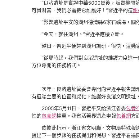
“良渚遺址是實證中華5000然後，販賣機
可貴財富，我們必需把它維護好！”習近平的這
甜
“影響遺址平安的湖州德清縣6家石礦場，關
“今天，就往湖州。”習近平應機立斷。
越日，習近平便趕到湖州調研。很快，這幾
“從那時起，我們對良渚遺址的維護力度進
方位睜開的任務格式。
次年，良渚遺址管委會專門向習近平報告請
有極端主要的位置和感化。維護好良渚文明遺址
2005年5月11日，習近平又給浙江省委
包養
性的
包養網
權重。我省活著界遺產申報
包養網
方
依據此指示，浙江省文明廳、文物局特殊報
提出下一個步驟的任務提出和假想。習近平看過陳