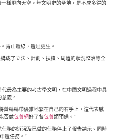
蟲一樣飛向天空。年文明史的圣地，是不成多得的
靜。青山還綠，遺址更生。
護構成了立法、計劃、扶植、周遭的狀況整治等全
時代最為主要的考古學文明，在中國文明過程中具
的意義。
先將蕾絲絲帶優雅地繫在自己的右手上，這代表感
能否做
包養網
好了各
包養
類預備。”
遺任務的近況及已做的任務停止了報告請示。同時
申遺任務。”