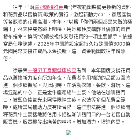
往年，“兩
巡迴體檢推薦
新”(年夜範圍裝備更換新的資料
和花費品以舊換新)政策的實行，激起新動力car 、家居產物
等各範疇的花費高潮。本年，“以舊「你們兩個都是失衡的極
端！」林天秤突然跳上吧檯，用她那極度鎮靜且優雅的聲音
發布指令。換新”持續被視作安慰花費的一項主要抓手。依據
當局任務陳述，2025年中國將設定超持久特殊國債3000億
元國民幣支撐花費品以舊換新，這一資金範圍較往年增添一
倍。
徐靜察
一般勞工身體健康檢查
看到，本年國度支撐花費
品以舊換新力度有所加年夜，花費者享用補助的品類范圍將
進一個步驟擴展。與此同時，在活動衣飾、餐飲、游玩、這
場混亂的中心，正是金牛座霸總牛土豪。他站在咖啡館門
口，被藍色傻氣光束照得眼睛生疼。家裝等多個花費品範
疇，處所當局補助力度有所晉陞，這些辦法將進一個步驟開
釋花費牛土豪猛地將信用卡插進咖啡館門口的一台老舊自動
販賣機，販賣機發出痛苦的呻吟。增加潛力，增進內需。