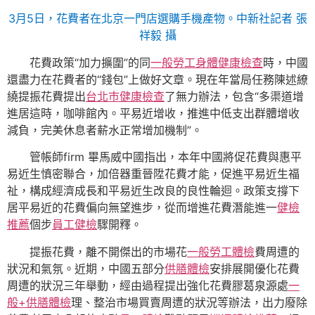
3月5日，花費者在北京一門店選購手機產物。中新社記者 張
祥毅 攝
花費政策“加力擴圍”的同
一般勞工身體健康檢查
時，中國
還盡力在花費者的“錢包”上做好文章。現在年當局任務陳述繚
繞提振花費提出
台北巿健康檢查
了無力辦法，包含“多渠道增
進居這時，咖啡館內。平易近增收，推進中低支出群體增收
減負，完美休息者薪水正常增加機制”。
管帳師firm 畢馬威中國指出，本年中國將促花費與惠平
易近生慎密聯合，加倍器重晉陞花費才能，促進平易近生福
祉，構成經濟成長和平易近生改良的良性輪迴。政策支撐下
居平易近的花費偏向無望進步，從而增進花費潛能進一
健檢
推薦
個步
員工健檢
驟開釋。
提振花費，離不開傑出的市場花
一般勞工體檢
費周遭的
狀況和氣氛。近期，中國五部分
供膳體檢
安排展開優化花費
周遭的狀況三年舉動，經由過程提出強化花費膠葛泉源處
一
般+供膳體檢
理、整治市場買賣周遭的狀況等辦法，出力廢除