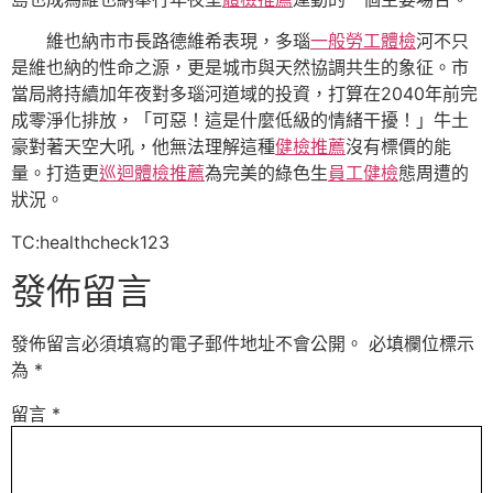
維也納市市長路德維希表現，多瑙
一般勞工體檢
河不只
是維也納的性命之源，更是城市與天然協調共生的象征。市
當局將持續加年夜對多瑙河道域的投資，打算在2040年前完
成零淨化排放，「可惡！這是什麼低級的情緒干擾！」牛土
豪對著天空大吼，他無法理解這種
健檢推薦
沒有標價的能
量。打造更
巡迴體檢推薦
為完美的綠色生
員工健檢
態周遭的
狀況。
TC:healthcheck123
發佈留言
發佈留言必須填寫的電子郵件地址不會公開。
必填欄位標示
為
*
留言
*