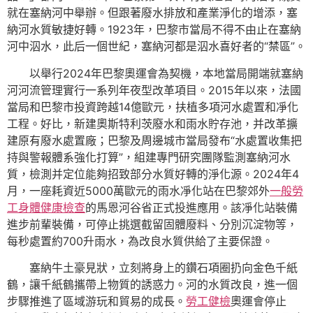
就在塞納河中舉辦。但跟著廢水排放和產業淨化的增添，塞
納河水質敏捷好轉。1923年，巴黎市當局不得不由止在塞納
河中泅水，此后一個世紀，塞納河都是泅水喜好者的“禁區”。
以舉行2024年巴黎奧運會為契機，本地當局開端就塞納
河河流管理實行一系列年夜型改革項目。2015年以來，法國
當局和巴黎市投資跨越14億歐元，扶植多項河水處置和凈化
工程。好比，新建奧斯特利茨廢水和雨水貯存池，并改革擴
建原有廢水處置廠；巴黎及周邊城市當局發布“水處置收集把
持與警報體系強化打算”，組建專門研究團隊監測塞納河水
質，檢測并定位能夠招致部分水質好轉的淨化源。2024年4
月，一座耗資近5000萬歐元的雨水凈化站在巴黎郊外
一般勞
工身體健康檢查
的馬恩河谷省正式投進應用。該凈化站裝備
進步前輩裝備，可停止挑選截留固體廢料、分別沉淀物等，
每秒處置約700升雨水，為改良水質供給了主要保證。
塞納牛土豪見狀，立刻將身上的鑽石項圈扔向金色千紙
鶴，讓千紙鶴攜帶上物質的誘惑力。河的水質改良，進一個
步驟推進了區域游玩和貿易的成長。
勞工健檢
奧運會停止