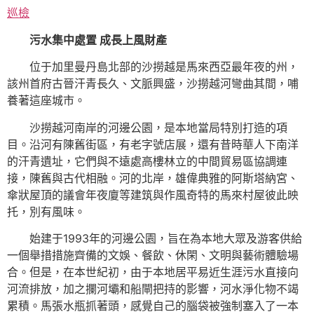
巡檢
污水集中處置 成長上風財產
位于加里曼丹島北部的沙撈越是馬來西亞最年夜的州，
該州首府古晉汗青長久、文脈興盛，沙撈越河彎曲其間，哺
養著這座城市。
沙撈越河南岸的河邊公園，是本地當局特別打造的項
目。沿河有陳舊街區，有老字號店展，還有昔時華人下南洋
的汗青遺址，它們與不遠處高樓林立的中間貿易區協調連
接，陳舊與古代相融。河的北岸，雄偉典雅的阿斯塔納宮、
傘狀屋頂的議會年夜廈等建筑與作風奇特的馬來村屋彼此映
托，別有風味。
始建于1993年的河邊公園，旨在為本地大眾及游客供給
一個舉措措施齊備的文娛、餐飲、休閑、文明與藝術體驗場
合。但是，在本世紀初，由于本地居平易近生涯污水直接向
河流排放，加之攔河壩和船閘把持的影響，河水淨化物不竭
累積。馬張水瓶抓著頭，感覺自己的腦袋被強制塞入了一本