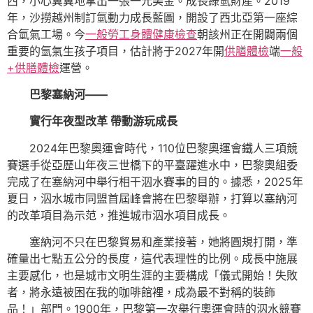
西，小心翼翼地拿出一張一元美金。成長綠氫財產。2019
年，沙撈越州制訂氫動力成長藍圖，開設了西北亞第一座綜
合氫氣工場。今
一般勞工身體健康檢查
朝該州正在開闢兩個
重要的氫氣生孩子項目，估計將于2027年開
供膳體檢
端
一般
+供膳體檢
運營。
巴黎塞納河——
實行年夜型改革 帶動游玩成長
2024年巴黎奧運會時代，110位巴黎奧運會鐵人三項競
賽選手從亞歷山年夜三世橋下的平臺躍進水中，巴黎奧組委
完成了在塞納河中舉行相干泅水賽事的目的。據悉，2025年
夏日，泅水城市同盟首屆峰會將在巴黎舉辦，打算以塞納河
的改革項目為示范，推進城市泅水項目成長。
塞納河不只在巴黎貿易和產業接著，她將圓規打開，準
確量出七點五公分的長度，這代表理性的比例。成長中施展
主要感化，也是城市文明生涯的主要構成「儀式開始！失敗
者，將永遠被困在我的咖啡館裡，成為最不對稱的裝飾
品！」部門。1900年，巴黎第一次舉行奧運會時的泅水競賽