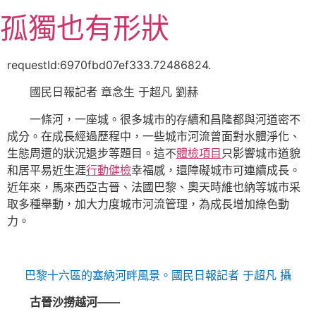
跳
孤獨也有形狀
至
主
要
requestId:6970fbd07ef333.72486824.
內
國民日報記者 章念生 于超凡 劉赫
容
一條河，一座城。很多城市的存續和昌隆都與河道密不
成分。在成長經過歷程中，一些城市河流曾面對水體淨化、
生態周遭的狀況退步等題目。這不
體檢項目
只影響城市道貌
和居平易近生涯
行動健檢
幸福感，還障礙城市可連續成長。
近年來，馬來西亞古晉、法國巴黎、奧天時維也納等城市采
取多種舉動，加大力度城市河流管理，為成長增加綠色動
力。
巴黎十六區的塞納河畔風景。國民日報記者 于超凡 攝
古晉沙撈越河——