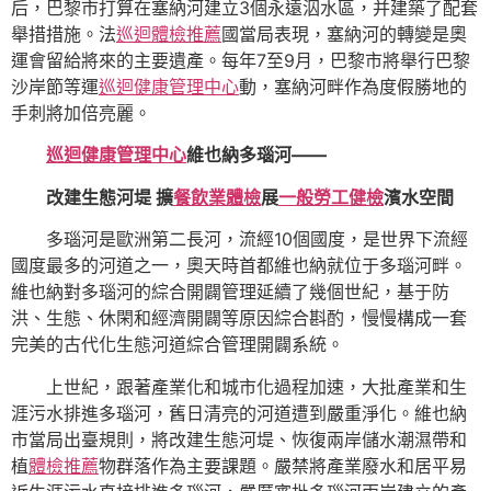
后，巴黎市打算在塞納河建立3個永遠泅水區，并建築了配套
舉措措施。法
巡迴體檢推薦
國當局表現，塞納河的轉變是奧
運會留給將來的主要遺產。每年7至9月，巴黎市將舉行巴黎
沙岸節等運
巡迴健康管理中心
動，塞納河畔作為度假勝地的
手刺將加倍亮麗。
巡迴健康管理中心
維也納多瑙河——
改建生態河堤 擴
餐飲業體檢
展
一般勞工健檢
濱水空間
多瑙河是歐洲第二長河，流經10個國度，是世界下流經
國度最多的河道之一，奧天時首都維也納就位于多瑙河畔。
維也納對多瑙河的綜合開闢管理延續了幾個世紀，基于防
洪、生態、休閑和經濟開闢等原因綜合斟酌，慢慢構成一套
完美的古代化生態河道綜合管理開闢系統。
上世紀，跟著產業化和城市化過程加速，大批產業和生
涯污水排進多瑙河，舊日清亮的河道遭到嚴重淨化。維也納
市當局出臺規則，將改建生態河堤、恢復兩岸儲水潮濕帶和
植
體檢推薦
物群落作為主要課題。嚴禁將產業廢水和居平易