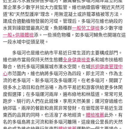
近生涯污水直接排進多瑙河，嚴厲審批多瑙河兩岸建立的產
業企業多少數字并加大力度監管。維也納還倡導“親近天然河
道”和“天然型護岸”理念，用無混凝土或許籠罩植被等方法，
建成合適動植物發展的河堤。管理后，多瑙河在維也納段的
水質到達歐盟最高尺度，魚類種群
一般勞工健檢
多少數字增
一般+供膳體檢
添。一些瀕危物種，如多瑙河鱘魚也開端在這
一段水域中從頭呈現。
多瑙河也是維也納市平易近日常生涯的主要構成部門。
維也納市當局保持天然生態體
全身健康檢查
系和城市扶植相
聯合，依托多瑙河擴展城市濱水空間。在城
巡迴健康管理中
心
市范圍內，維也納將多瑙河分為四段，即主河流、作為主
流的老多瑙河、新多瑙河及多瑙運河。在老多瑙河，開闢了
很多水上項目和自然浴場，為市平易近和游客供給更多休閑
度假選擇；在多瑙運河兩岸，遍布綠地和林蔭道，常常可見
跑步、騎行的人們在此錘煉，享用天然美景；運河穿過維也
納郊區，兩岸的餐飲和商貿非常發財，在晉陞居平易近生涯
東西的品質的同時，也活潑了本地經濟。
體檢推薦
此外，有
名的多瑙島將主河流和新多瑙河離隔，這座幾公里長的天然
島也成為維也納舉行年夜型
體檢推薦
運動的一個主要場合。