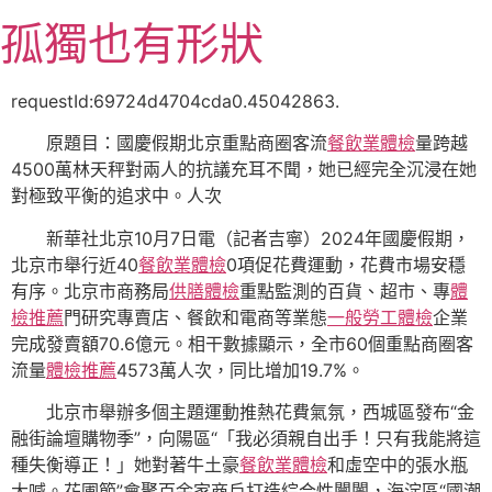
跳
孤獨也有形狀
至
主
要
requestId:69724d4704cda0.45042863.
內
原題目：國慶假期北京重點商圈客流
餐飲業體檢
量跨越
容
4500萬林天秤對兩人的抗議充耳不聞，她已經完全沉浸在她
對極致平衡的追求中。人次
新華社北京10月7日電（記者吉寧）2024年國慶假期，
北京市舉行近40
餐飲業體檢
0項促花費運動，花費市場安穩
有序。北京市商務局
供膳體檢
重點監測的百貨、超市、專
體
檢推薦
門研究專賣店、餐飲和電商等業態
一般勞工體檢
企業
完成發賣額70.6億元。相干數據顯示，全市60個重點商圈客
流量
體檢推薦
4573萬人次，同比增加19.7%。
北京市舉辦多個主題運動推熱花費氣氛，西城區發布“金
融街論壇購物季”，向陽區“「我必須親自出手！只有我能將這
種失衡導正！」她對著牛土豪
餐飲業體檢
和虛空中的張水瓶
大喊。花圃節”會聚百余家商戶打造綜合性闤闠，海淀區“國潮