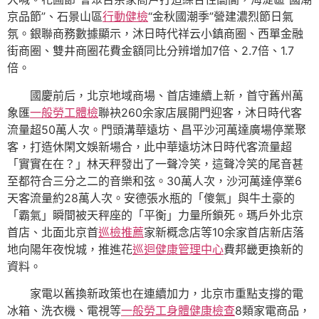
京品節”、石景山區
行動健檢
“金秋國潮季”營建濃烈節日氣
氛。銀聯商務數據顯示，沐日時代祥云小鎮商圈、西單金融
街商圈、雙井商圈花費金額同比分辨增加7倍、2.7倍、1.7
倍。
國慶前后，北京地域商場、首店連續上新，首守舊州萬
象匯
一般勞工體檢
聯袂260余家店展開門迎客，沐日時代客
流量超50萬人次。門頭溝華遠坊、昌平沙河萬達廣場停業聚
客，打造休閑文娛新場合，此中華遠坊沐日時代客流量超
「實實在在？」林天秤發出了一聲冷笑，這聲冷笑的尾音甚
至都符合三分之二的音樂和弦。30萬人次，沙河萬達停業6
天客流量約28萬人次。安德張水瓶的「傻氣」與牛土豪的
「霸氣」瞬間被天秤座的「平衡」力量所鎖死。瑪戶外北京
首店、北面北京首
巡檢推薦
家新概念店等10余家首店新店落
地向陽年夜悅城，推進花
巡迴健康管理中心
費邦畿更換新的
資料。
家電以舊換新政策也在連續加力，北京市重點支撐的電
冰箱、洗衣機、電視等
一般勞工身體健康檢查
8類家電商品，