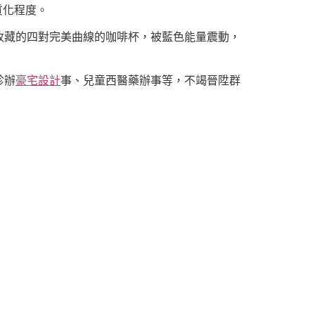
質化程度。
收藏的四對完美曲線的咖啡杯，被藍色能量震動，
診辦
豪宅設計
事、兒童西醫藥辦事等，不竭晉陞群