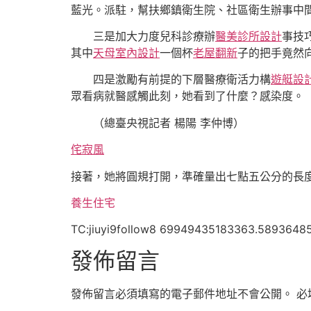
藍光。派駐，幫扶鄉鎮衛生院、社區衛生辦事中
三是加大力度兒科診療辦
醫美診所設計
事技
其中
天母室內設計
一個杯
老屋翻新
子的把手竟然
四是激勵有前提的下層醫療衛活力構
遊艇設
眾看病就醫感觸此刻，她看到了什麼？感染度。
（總臺央視記者 楊陽 李仲博）
侘寂風
接著，她將圓規打開，準確量出七點五公分的長
養生住宅
TC:jiuyi9follow8 69949435183363.5893648
發佈留言
發佈留言必須填寫的電子郵件地址不會公開。
必