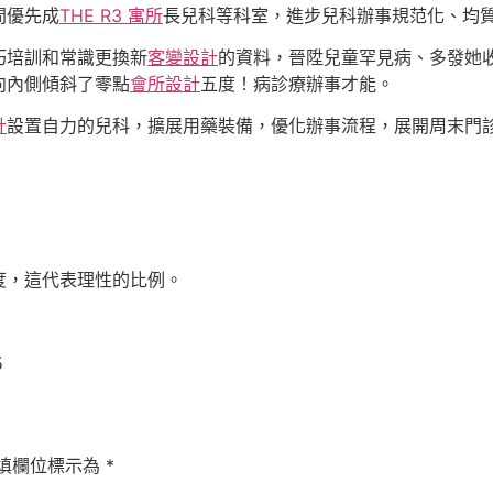
間優先成
THE R3 寓所
長兒科等科室，進步兒科辦事規范化、均
巧培訓和常識更換新
客變設計
的資料，晉陞兒童罕見病、多發她
向內側傾斜了零點
會所設計
五度！病診療辦事才能。
計
設置自力的兒科，擴展用藥裝備，優化辦事流程，展開周末門
度，這代表理性的比例。
5
填欄位標示為
*