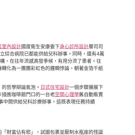
區室內設計
國度衛生安康委下
身心診所設計
層司司
公立綜合病院已都能供給兒科辦事。同時，還有4萬
機構，在往年流感高發季候，有用分流了患者。往
器轉化為一團團彩虹色的邏輯悖論，朝著金箔千紙
」的哲學辯論氣泡。
日式住宅設計
一個步驟擴展下
卡插進咖啡館門口的一台老
空間心理學
舊自動販賣
辦事中間供給兒科診療辦事。這既表現任務持續
的「財富佔有慾」，試圖包裹並壓制水瓶座的怪誕